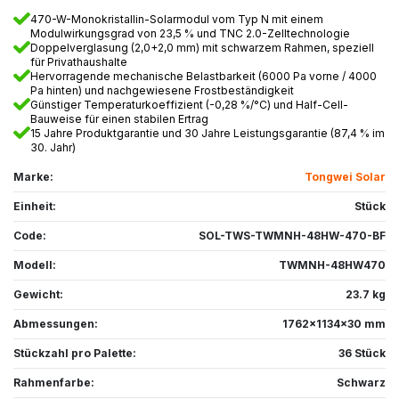
470-W-Monokristallin-Solarmodul vom Typ N mit einem
Modulwirkungsgrad von 23,5 % und TNC 2.0-Zelltechnologie
Doppelverglasung (2,0+2,0 mm) mit schwarzem Rahmen, speziell
für Privathaushalte
Hervorragende mechanische Belastbarkeit (6000 Pa vorne / 4000
Pa hinten) und nachgewiesene Frostbeständigkeit
Günstiger Temperaturkoeffizient (-0,28 %/°C) und Half-Cell-
Bauweise für einen stabilen Ertrag
15 Jahre Produktgarantie und 30 Jahre Leistungsgarantie (87,4 % im
30. Jahr)
Marke:
Tongwei Solar
Einheit:
Stück
Code:
SOL-TWS-TWMNH-48HW-470-BF
Modell:
TWMNH-48HW470
Gewicht:
23.7 kg
Abmessungen:
1762x1134x30 mm
Stückzahl pro Palette:
36 Stück
Rahmenfarbe:
Schwarz