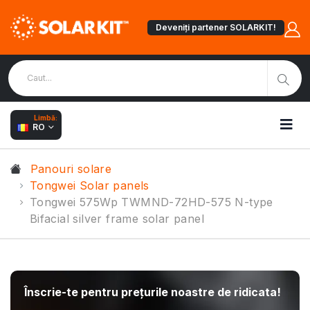
Deveniți partener SOLARKIT!
Limbă:
RO
Panouri solare
Tongwei Solar panels
Tongwei 575Wp TWMND-72HD-575 N-type
Bifacial silver frame solar panel
Înscrie-te pentru prețurile noastre de ridicata!