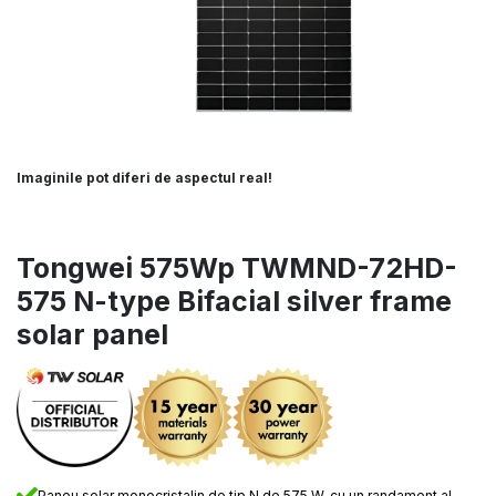
Imaginile pot diferi de aspectul real!
Tongwei 575Wp TWMND-72HD-
575 N-type Bifacial silver frame
solar panel
Panou solar monocristalin de tip N de 575 W, cu un randament al