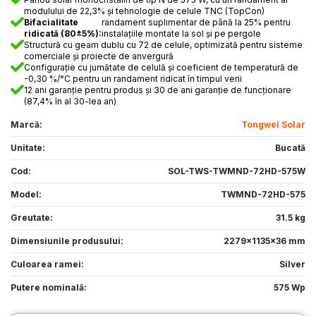
modulului de 22,3% și tehnologie de celule TNC (TopCon)
Bifacialitate
randament suplimentar de până la 25% pentru
ridicată (80±5%):
instalațiile montate la sol și pe pergole
Structură cu geam dublu cu 72 de celule, optimizată pentru sisteme
comerciale și proiecte de anvergură
Configurație cu jumătate de celulă și coeficient de temperatură de
-0,30 %/°C pentru un randament ridicat în timpul verii
12 ani garanție pentru produs și 30 de ani garanție de funcționare
(87,4% în al 30-lea an)
Marcă:
Tongwei Solar
Unitate:
Bucată
Cod:
SOL-TWS-TWMND-72HD-575W
Model:
TWMND-72HD-575
Greutate:
31.5 kg
Dimensiunile produsului:
2279x1135x36 mm
Culoarea ramei:
Silver
Putere nominală:
575 Wp