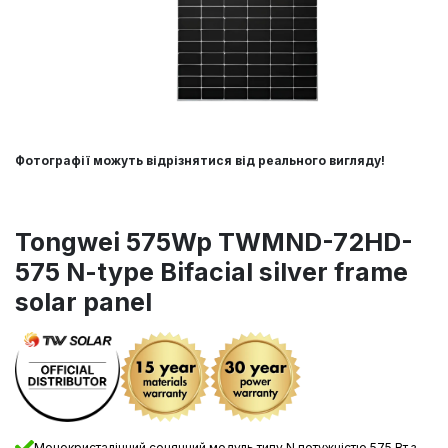
Фотографії можуть відрізнятися від реального вигляду!
Tongwei 575Wp TWMND-72HD-
575 N-type Bifacial silver frame
solar panel
Монокристалічний сонячний модуль типу N потужністю 575 Вт з