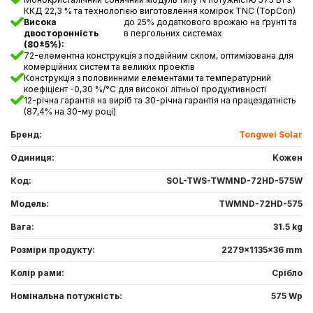
ККД 22,3 % та технологією виготовлення комірок TNC (TopCon)
Висока
до 25% додаткового врожаю на ґрунті та
двосторонність
в пергольних системах
(80±5%):
72-елементна конструкція з подвійним склом, оптимізована для
комерційних систем та великих проектів
Конструкція з половинними елементами та температурний
коефіцієнт -0,30 %/°C для високої літньої продуктивності
12-річна гарантія на виріб та 30-річна гарантія на працездатність
(87,4% на 30-му році)
Бренд:
Tongwei Solar
Одиниця:
Кожен
Код:
SOL-TWS-TWMND-72HD-575W
Модель:
TWMND-72HD-575
Вага:
31.5 kg
Розміри продукту:
2279x1135x36 mm
Колір рами:
Срібло
Номінальна потужність:
575 Wp