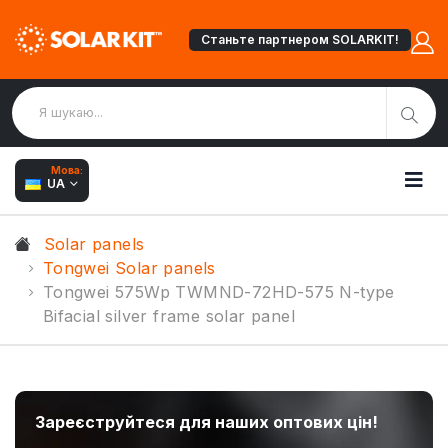
Станьте партнером SOLARKIT!
Мова:
UA
Solar panels
Tongwei Solar panels
Tongwei 575Wp TWMND-72HD-575 N-type
Bifacial silver frame solar panel
Зареєструйтеся для наших оптових цін!