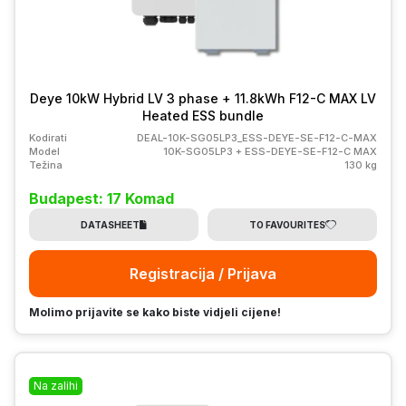
Deye 10kW Hybrid LV 3 phase + 11.8kWh F12-C MAX LV
Heated ESS bundle
Kodirati
DEAL-10K-SG05LP3_ESS-DEYE-SE-F12-C-MAX
Model
10K-SG05LP3 + ESS-DEYE-SE-F12-C MAX
Težina
130 kg
Budapest: 17 Komad
DATASHEET
TO FAVOURITES
Registracija / Prijava
Molimo prijavite se kako biste vidjeli cijene!
Na zalihi