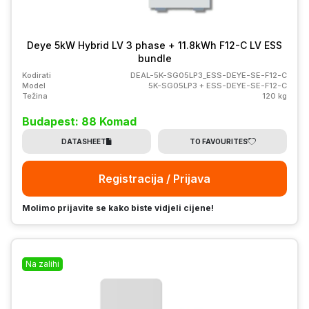
Deye 5kW Hybrid LV 3 phase + 11.8kWh F12-C LV ESS
bundle
Kodirati
DEAL-5K-SG05LP3_ESS-DEYE-SE-F12-C
Model
5K-SG05LP3 + ESS-DEYE-SE-F12-C
Težina
120 kg
Budapest: 88 Komad
DATASHEET
TO FAVOURITES
Registracija / Prijava
Molimo prijavite se kako biste vidjeli cijene!
Na zalihi