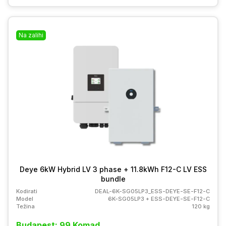
Na zalihi
Deye 6kW Hybrid LV 3 phase + 11.8kWh F12-C LV ESS
bundle
Kodirati
DEAL-6K-SG05LP3_ESS-DEYE-SE-F12-C
Model
6K-SG05LP3 + ESS-DEYE-SE-F12-C
Težina
120 kg
Budapest: 99 Komad