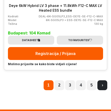
Deye 6kW Hybrid LV 3 phase + 11.8kWh F12-C MAX LV
Heated ESS bundle
Kodirati
DEAL-6K-SG05LP3_ESS-DEYE-SE-F12-C-MAX
Model
6K-SG05LP3 + ESS-DEYE-SE-F12-C MAX
Težina
130 kg
Budapest: 104 Komad
DATASHEET
TO FAVOURITES
Registracija / Prijava
Molimo prijavite se kako biste vidjeli cijene!
1
2
3
4
5
›