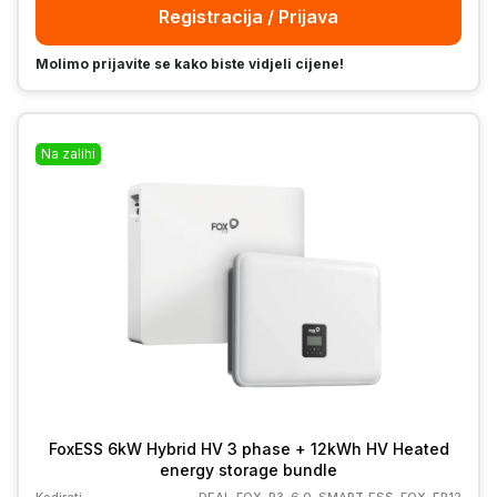
Registracija / Prijava
Molimo prijavite se kako biste vidjeli cijene!
Na zalihi
FoxESS 6kW Hybrid HV 3 phase + 12kWh HV Heated
energy storage bundle
Kodirati
DEAL-FOX-P3-6.0-SMART_ESS-FOX-EP12