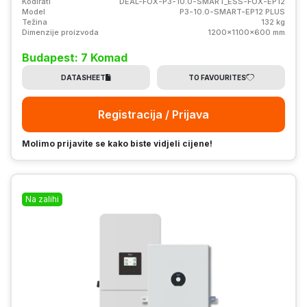
Kodirati
DEAL-FOX-P3-10.0-SMART_ESS-FOX-EP12
Model
P3-10.0-SMART-EP12 PLUS
Težina
132 kg
Dimenzije proizvoda
1200x1100x600 mm
Budapest: 7 Komad
DATASHEET
TO FAVOURITES
Registracija / Prijava
Molimo prijavite se kako biste vidjeli cijene!
Na zalihi