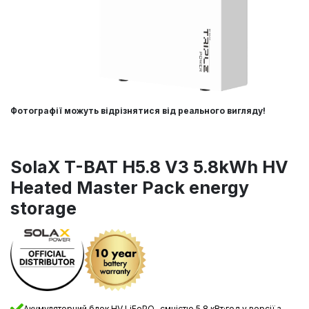
Фотографії можуть відрізнятися від реального вигляду!
SolaX T-BAT H5.8 V3 5.8kWh HV
Heated Master Pack energy
storage
Акумуляторний блок HV LiFePO₄ ємністю 5,8 кВт·год у версії з