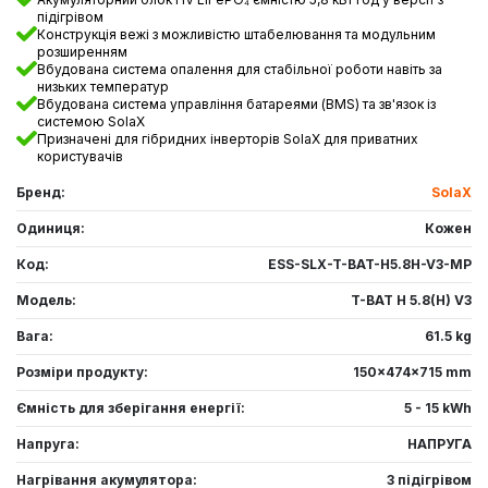
підігрівом
Конструкція вежі з можливістю штабелювання та модульним
розширенням
Вбудована система опалення для стабільної роботи навіть за
низьких температур
Вбудована система управління батареями (BMS) та зв'язок із
системою SolaX
Призначені для гібридних інверторів SolaX для приватних
користувачів
Бренд:
SolaX
Одиниця:
Кожен
Код:
ESS-SLX-T-BAT-H5.8H-V3-MP
Модель:
T-BAT H 5.8(H) V3
Вага:
61.5 kg
Розміри продукту:
150x474x715 mm
Ємність для зберігання енергії:
5 - 15 kWh
Напруга:
НАПРУГА
Нагрівання акумулятора:
З підігрівом