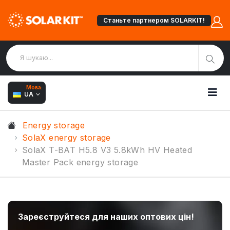
Станьте партнером SOLARKIT!
Мова:
UA
Energy storage
SolaX energy storage
SolaX T-BAT H5.8 V3 5.8kWh HV Heated
Master Pack energy storage
Зареєструйтеся для наших оптових цін!