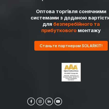
Оптова торгівля сонячними
системами з доданою вартіст
для
безперебійного та
прибуткового
монтажу
Станьте партнером SOLARKIT!