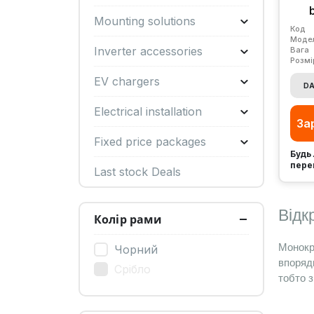
Mounting solutions
Код
Моде
Inverter accessories
Вага
Розмі
EV chargers
DA
Electrical installation
За
Fixed price packages
Будь 
пере
Last stock Deals
Відк
Колір рами
Монокри
Чорний
впоряд
Срібло
тобто з