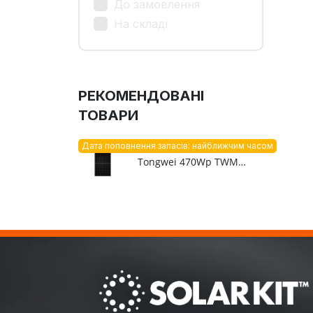
До замовлення
На складі
РЕКОМЕНДОВАНІ
ТОВАРИ
Дата поповнення запасів: найближчим часом
Tongwei 470Wp TWMNH-48HW470W N-type Mono black frame solar panel