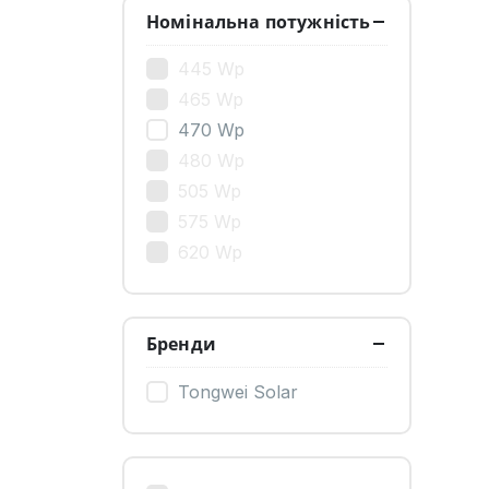
Номінальна потужність
445 Wp
465 Wp
470 Wp
480 Wp
505 Wp
575 Wp
620 Wp
Бренди
Tongwei Solar