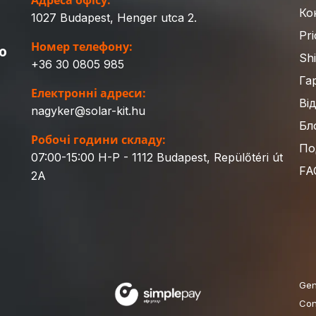
Адреса офісу:
Ко
1027 Budapest, Henger utca 2.
Pri
Номер телефону:
ю
Sh
+36 30 0805 985
Га
Електронні адреси:
Ві
nagyker@solar-kit.hu
Бл
Робочі години складу:
По
07:00-15:00 H-P - 1112 Budapest, Repülőtéri út
FA
2A
Gen
Con