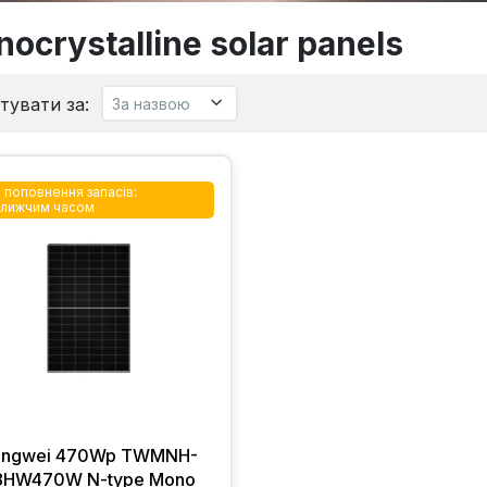
ocrystalline solar panels
тувати за:
 поповнення запасів:
лижчим часом
ongwei 470Wp TWMNH-
8HW470W N-type Mono