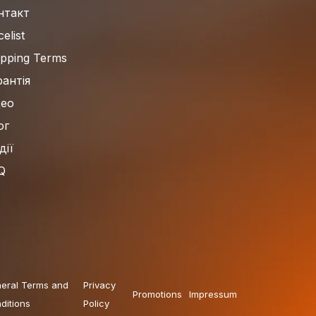
нтакт
celist
ipping Terms
рантія
део
ог
дії
Q
eral Terms and
Privacy
Promotions
Impressum
ditions
Policy