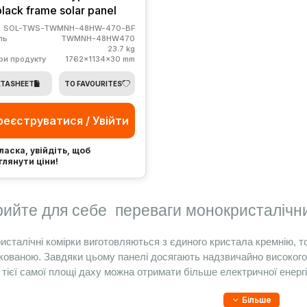
black frame solar panel
SOL-TWS-TWMNH-48HW-470-BF
ль
TWMNH-48HW470
23.7 kg
ри продукту
1762x1134x30 mm
TASHEET
TO FAVOURITES
реєструватися / Увійти
ласка, увійдіть, щоб
глянути ціни!
рийте для себе 
 переваги 
монокристалічн
сталічні комірки виготовляються з єдиного кристала кремнію, то
кованою. Завдяки цьому панелі досягають надзвичайно високого 
 тієї самої площі даху можна отримати більше електричної енергі
Більше