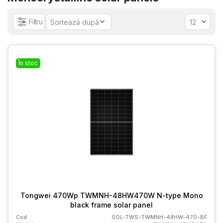
Filtru
În stoc
Tongwei 470Wp TWMNH-48HW470W N-type Mono
black frame solar panel
Cod
SOL-TWS-TWMNH-48HW-470-BF