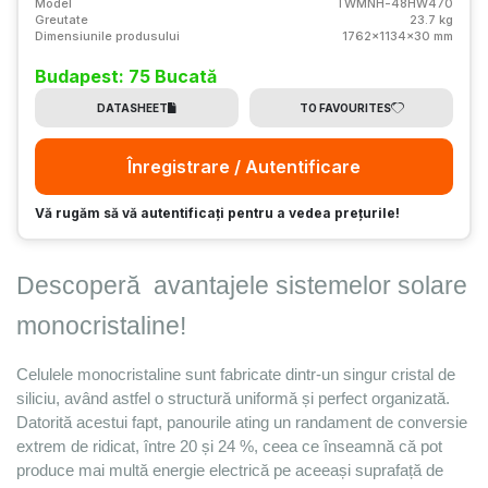
Model
TWMNH-48HW470
Greutate
23.7 kg
Dimensiunile produsului
1762x1134x30 mm
Budapest: 75 Bucată
DATASHEET
TO FAVOURITES
Înregistrare / Autentificare
Vă rugăm să vă autentificați pentru a vedea prețurile!
Descoperă 
 avantajele sistemelor 
solare 
monocristaline
! 
Celulele monocristaline sunt fabricate dintr-un singur cristal de 
siliciu, având astfel o structură uniformă și perfect organizată. 
Datorită acestui fapt, panourile ating un randament de conversie 
extrem de ridicat, între 20 și 24 %, ceea ce înseamnă că pot 
produce mai multă energie electrică pe aceeași suprafață de 