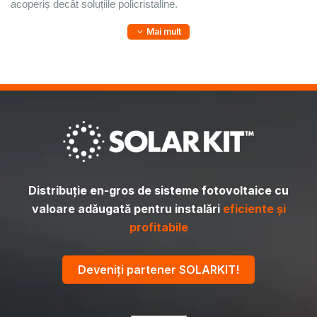
acoperiș decât soluțiile policristaline.
Mai mult
Distribuție en-gros de sisteme fotovoltaice cu
valoare adăugată pentru instalări
eficiente și
profitabile
Deveniți partener SOLARKIT!