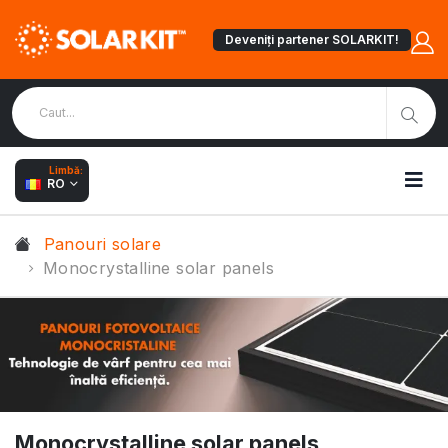
Deveniți partener SOLARKIT!
Limbă:
RO
Panouri solare
Monocrystalline solar panels
Monocrystalline solar panels