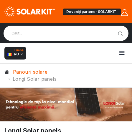
Deveniți partener SOLARKIT!
Limbă:
RO
Panouri solare
Longi Solar panels
Longi Solar panels