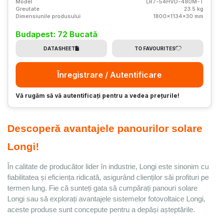
Model
LR7-54HVD-480M-T
Greutate
23.5 kg
Dimensiunile produsului
1800x1134x30 mm
Budapest: 72 Bucată
DATASHEET
TO FAVOURITES
Înregistrare / Autentificare
Vă rugăm să vă autentificați pentru a vedea prețurile!
Descoperă avantajele panourilor solare 
Longi!
În calitate de producător lider în industrie, Longi este sinonim cu
fiabilitatea și eficiența ridicată, asigurând clienților săi profituri pe
termen lung. Fie că sunteți gata să cumpărați panouri solare
Longi sau să explorați avantajele sistemelor fotovoltaice Longi,
aceste produse sunt concepute pentru a depăși așteptările.