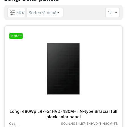
Filtru
În stoc
Longi 480Wp LR7-54HVD-480M-T N-type Bifacial full
black solar panel
Cod
SOL-LNGS-LR7-54HVD-T-480M-FB