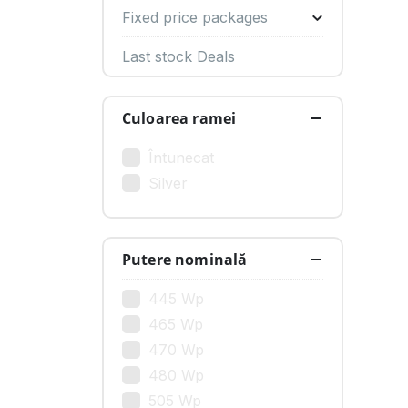
Fixed price packages
Last stock Deals
Culoarea ramei
Întunecat
Silver
Putere nominală
445 Wp
465 Wp
470 Wp
480 Wp
505 Wp