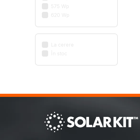
575 Wp
620 Wp
La cerere
În stoc