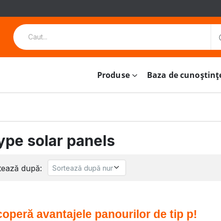
Produse
Baza de cunoștinț
ype solar panels
tează după:
operă avantajele panourilor de tip p! 