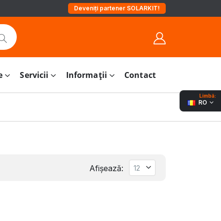
Deveniți partener SOLARKIT!
e
Servicii
Informații
Contact
Limbă:
RO
Afișează: