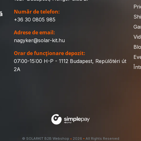
Pri
Număr de telefon:
ă
Sh
+36 30 0805 985
Gar
Adrese de email:
Vid
nagyker@solar-kit.hu
Bl
Orar de funcționare depozit:
Ev
07:00-15:00 H-P - 1112 Budapest, Repülőtéri út
Înt
2A
© SOLARKIT B2B Webshop
•
2026
•
All Rights Reserved