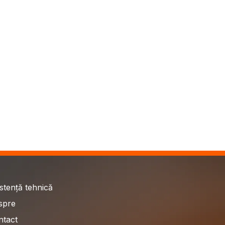
stență tehnică
spre
ntact