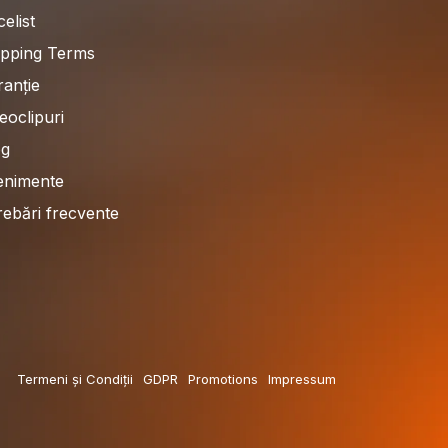
celist
ipping Terms
anție
eoclipuri
og
enimente
rebări frecvente
Termeni și Condiții
GDPR
Promotions
Impressum