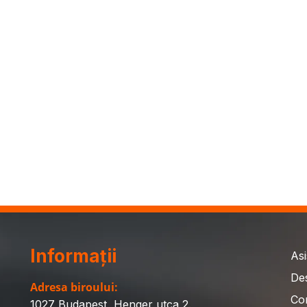
Informații
Asi
De
Adresa biroului:
Co
1027 Budapest, Henger utca 2.