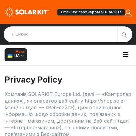
Станьте партнером SOLARKIT!
Мова:
UA
Privacy Policy
Компанія SOLARKIT Europe Ltd. (далі — «Контролер
даних»), як оператор веб-сайту https://shop.solar-
kit.eu/hu (далі — «Веб-сайт»), цим оприлюднює
інформацію щодо обробки даних, пов’язаних з
інтернет-магазином, доступним на Веб-сайті (далі
— «Інтернет-магазин»), та іншими послугами,
пов’язаними з Веб-сайтом.