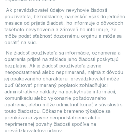
Ak prevádzkovateľ údajov nevyhovie žiadosti
používateľa, bezodkladne, najneskôr však do jedného
mesiaca od prijatia žiadosti, ho informuje o dôvodoch
takéhoto nevyhovenia a zároveň ho informuje, že
môže podať sťažnosť dozornému orgánu a môže sa
obrátiť na súd.
Na žiadosť používateľa sa informácie, oznámenia a
opatrenia prijaté na základe jeho žiadosti poskytujú
bezplatne. Ak je žiadosť používateľa zjavne
neopodstatnená alebo neprimeraná, najmä z dôvodu
jej opakovaného charakteru, prevádzkovateľ môže
buď účtovať primeraný poplatok zohľadňujúci
administratívne náklady na poskytnutie informácií,
komunikáciu alebo vykonanie požadovaného
opatrenia, alebo môže odmietnuť konať v súvislosti s
touto žiadosťou. Dôkazné bremeno týkajúce sa
preukázania zjavne neopodstatnenej alebo
neprimeranej povahy žiadosti spočíva na
prevádzkovateľovi údajov.