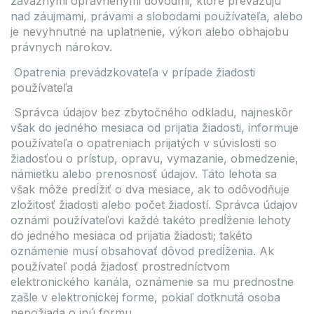
závažnými oprávnenými dôvodmi, ktoré prevažujú
nad záujmami, právami a slobodami používateľa, alebo
je nevyhnutné na uplatnenie, výkon alebo obhajobu
právnych nárokov.
Opatrenia prevádzkovateľa v prípade žiadosti
používateľa
Správca údajov bez zbytočného odkladu, najneskôr
však do jedného mesiaca od prijatia žiadosti, informuje
používateľa o opatreniach prijatých v súvislosti so
žiadosťou o prístup, opravu, vymazanie, obmedzenie,
námietku alebo prenosnosť údajov. Táto lehota sa
však môže predĺžiť o dva mesiace, ak to odôvodňuje
zložitosť žiadosti alebo počet žiadostí. Správca údajov
oznámi používateľovi každé takéto predĺženie lehoty
do jedného mesiaca od prijatia žiadosti; takéto
oznámenie musí obsahovať dôvod predĺženia. Ak
používateľ podá žiadosť prostredníctvom
elektronického kanála, oznámenie sa mu prednostne
zašle v elektronickej forme, pokiaľ dotknutá osoba
nepožiada o inú formu.