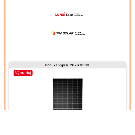
výpočtami pre inštaláciu na ploché strechy, čím
pomáhame zabezpečiť úplnú súlad s najprísnejšími
predpismi.
Ponuka vyprší: 2026.09.10.
Výpredaj
Výpredaj
Na sklade
Na sklade