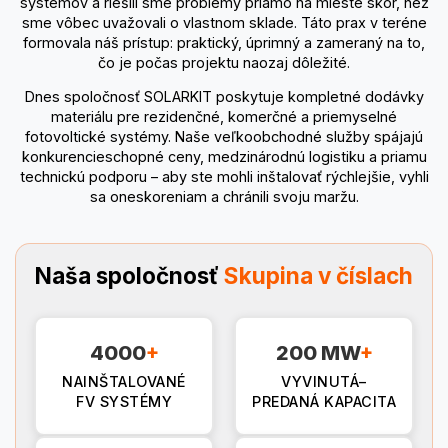
systémov a riešili sme problémy priamo na mieste skôr, než
sme vôbec uvažovali o vlastnom sklade. Táto prax v teréne
formovala náš prístup: praktický, úprimný a zameraný na to,
čo je počas projektu naozaj dôležité.
Dnes spoločnosť SOLARKIT poskytuje kompletné dodávky
materiálu pre rezidenčné, komerčné a priemyselné
fotovoltické systémy. Naše veľkoobchodné služby spájajú
konkurencieschopné ceny, medzinárodnú logistiku a priamu
technickú podporu – aby ste mohli inštalovať rýchlejšie, vyhli
sa oneskoreniam a chránili svoju maržu.
Naša spoločnosť
Skupina v číslach
4000
+
200 MW
+
NAINŠTALOVANÉ
VYVINUTÁ–
FV SYSTÉMY
PREDANÁ KAPACITA