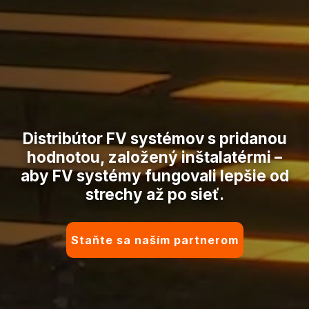
Distribútor FV systémov s pridanou
hodnotou, založený inštalatérmi –
aby FV systémy fungovali lepšie od
strechy až po sieť.
Staňte sa naším partnerom