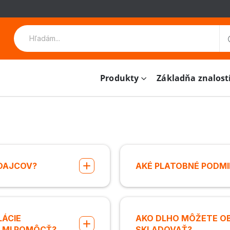
Produkty
Základňa znalost
EDAJCOV?
AKÉ PLATOBNÉ PODMIE
LÁCIE
AKO DLHO MÔŽETE O
E MI POMÔCŤ?
SKLADOVAŤ?