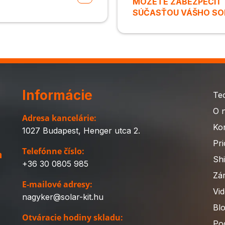
MÔŽETE ZABEZPEČIŤ T
SÚČASŤOU VÁŠHO SO
Informácie
Te
O 
Adresa kancelárie:
Ko
1027 Budapest, Henger utca 2.
Pri
Telefónne číslo:
a
Sh
+36 30 0805 985
Zá
E-mailové adresy:
Vi
nagyker@solar-kit.hu
Bl
Otváracie hodiny skladu:
Pod