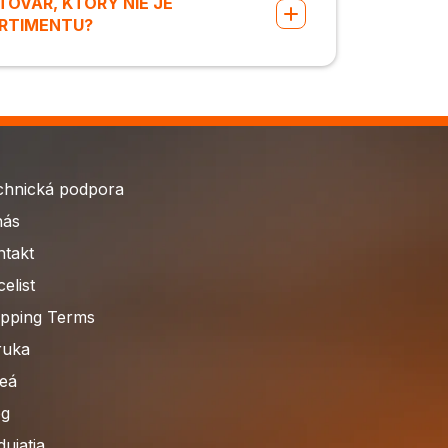
OVAR, KTORÝ NIE JE
RTIMENTU?
chnická podpora
nás
ntakt
celist
ipping Terms
ruka
deá
og
ujatia