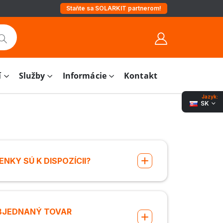
Staňte sa SOLARKIT partnerom!
í
Služby
Informácie
Kontakt
Jazyk:
SK
NKY SÚ K DISPOZÍCII?
BJEDNANÝ TOVAR