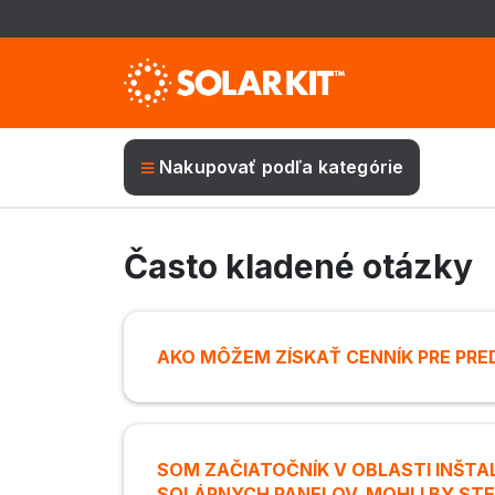
Nakupovať podľa kategórie
Často kladené otázky
AKO MÔŽEM ZÍSKAŤ CENNÍK PRE PR
SOM ZAČIATOČNÍK V OBLASTI INŠTA
SOLÁRNYCH PANELOV, MOHLI BY ST