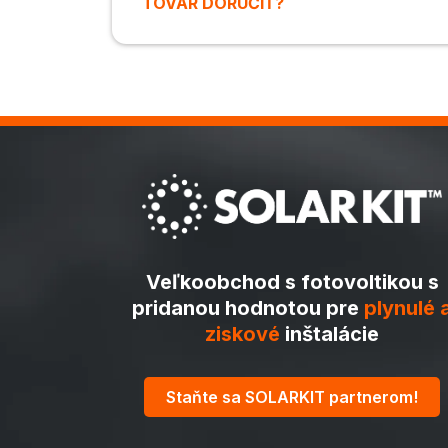
TOVAR DORUČIŤ?
Veľkoobchod s fotovoltikou s
pridanou hodnotou pre
plynulé 
ziskové
inštalácie
Staňte sa SOLARKIT partnerom!