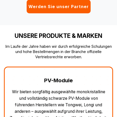
Werden Sie unser Partner
UNSERE PRODUKTE & MARKEN
Im Laufe der Jahre haben wir durch erfolgreiche Schulungen
und hohe Bestellmengen in der Branche offizielle
Vertriebsrechte erworben.
Wechselrichter & Energiespeicher
Montagesysteme
PV-Module
BESS
Wir bieten sorgfältig ausgewählte monokristalline
Aus Erfahrung wissen wir, wie wichtig es ist, dass
Bei SOLARKIT bieten wir Wechselrichter und
Wir bieten Energiespeicherlösungen zur
Solarbatterien von führenden Herstellern, die für
Optimierung von Leistung und Effizienz. Bei der
eine Solarhalterung schnell und einfach zu
und vollständig schwarze PV-Module von
eine stabile und effiziente Stromumwandlung in
führenden Herstellern wie Tongwei, Longi und
Auswahl eines Systems berücksichtigen wir
montieren, zuverlässig robust und äußerst
wichtige Faktoren wie Systemkosten (CAPEX),
anderen – ausgewählt aufgrund ihrer Leistung,
allen Systemgrößen ausgelegt sind – von
kostengünstig ist. Die professionellen