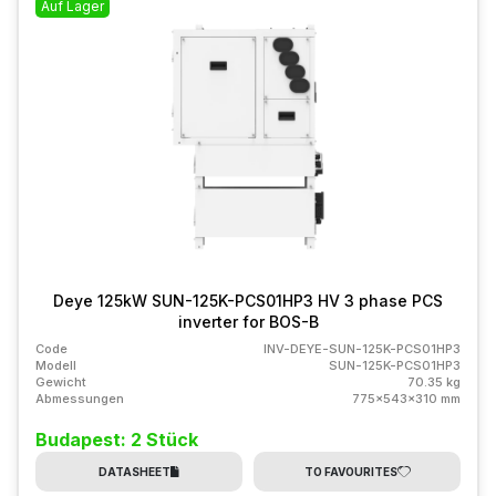
Auf Lager
Deye 125kW SUN-125K-PCS01HP3 HV 3 phase PCS
inverter for BOS-B
Code
INV-DEYE-SUN-125K-PCS01HP3
Modell
SUN-125K-PCS01HP3
Gewicht
70.35 kg
Abmessungen
775x543x310 mm
Budapest: 2 Stück
DATASHEET
TO FAVOURITES