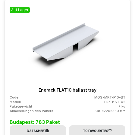
Auf Lager
Enerack FLAT10 ballast tray
Code
MOS-MKT-F10-BT
Modell
ERK-BST-02
Paketgewicht
7 kg
Abmessungen des Pakets
540x220x380 mm
Budapest: 783 Paket
DATASHEET
TO FAVOURITES