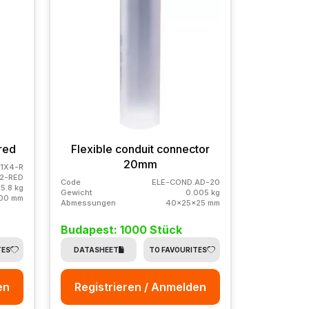
red
Flexible conduit connector
20mm
1X4-R
2-RED
Code
ELE-COND.AD-20
5.8 kg
Gewicht
0.005 kg
00 mm
Abmessungen
40x25x25 mm
Budapest: 1000 Stück
TES
DATASHEET
TO FAVOURITES
en
Registrieren / Anmelden