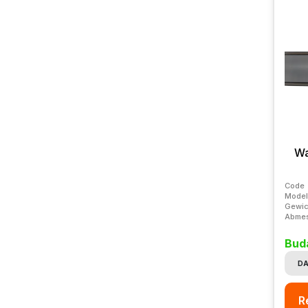
Wa
Code
Model
Gewic
Abme
Bud
DA
R