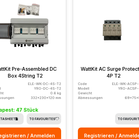
ttKit Pre-Assembled DC
WattKit AC Surge Protec
Box 4String T2
4P T2
ELE-WK-DC-4S-T2
Code
ELE-WK-ACSP-
l
YRO-DC-4S-T2
Modell
YRO-ACSP-
ht
0.6 kg
Gewicht
ssungen
332x230x120 mm
Abmessungen
69x75x
apest: 47 Stück
TASHEET
TO FAVOURITES
TO FAVOURI
egistrieren / Anmelden
Registrieren / Anmeld