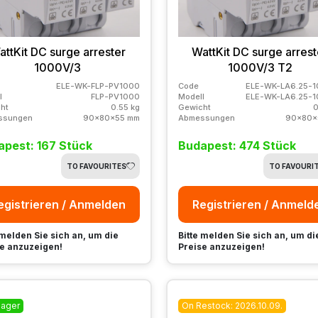
attKit DC surge arrester
WattKit DC surge arrest
1000V/3
1000V/3 T2
ELE-WK-FLP-PV1000
Code
ELE-WK-LA6.25-1
l
FLP-PV1000
Modell
ELE-WK-LA6.25-1
ht
0.55 kg
Gewicht
0
ssungen
90x80x55 mm
Abmessungen
90x80x
apest: 167 Stück
Budapest: 474 Stück
TO FAVOURITES
TO FAVOURI
egistrieren / Anmelden
Registrieren / Anmeld
 melden Sie sich an, um die
Bitte melden Sie sich an, um di
e anzuzeigen!
Preise anzuzeigen!
Lager
On Restock: 2026.10.09.