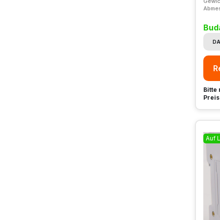
Gewic
Abme
Bud
DA
R
Bitte
Preis
Auf 