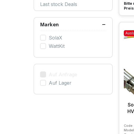
Bitte
Last stock Deals
Preis
Marken
Ausl
SolaX
WattKit
Auf Anfrage
Auf Lager
So
HV
Code
Model