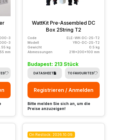
er
WattKit Pre-Assembled DC
Box 2String T2
000-3
Code
ELE-WK-DC-2S-T2
000-3
Modell
YRO-DC-2S-T2
.55 kg
Gewicht
0.5 kg
55 mm
Abmessungen
218x200x100 mm
Budapest: 213 Stück
TES
DATASHEET
TO FAVOURITES
en
Registrieren / Anmelden
e
Bitte melden Sie sich an, um die
Preise anzuzeigen!
On Restock: 2026.10.09.