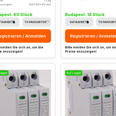
ht
1.1 kg
ssungen
145x40x40 mm
apest: 60 Stück
Budapest: 14 Stück
TASHEET
TO FAVOURITES
DATASHEET
TO FAVOURI
egistrieren / Anmelden
Registrieren / Anmeld
 melden Sie sich an, um die
Bitte melden Sie sich an, um di
e anzuzeigen!
Preise anzuzeigen!
Lager
Auf Lager