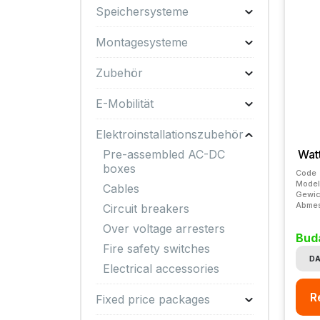
Speichersysteme
Montagesysteme
Zubehör
E-Mobilität
Elektroinstallationszubehör
Wat
Pre-assembled AC-DC
boxes
Code
Model
Cables
Gewic
Abme
Circuit breakers
Over voltage arresters
Buda
Fire safety switches
DA
Electrical accessories
R
Fixed price packages