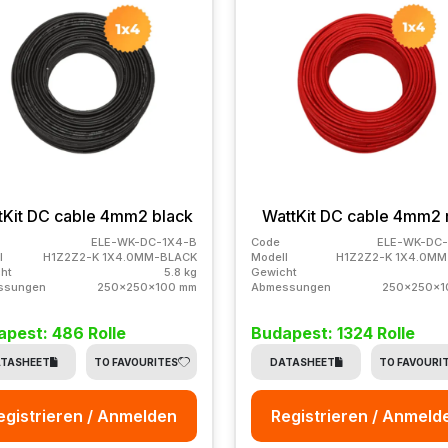
tKit DC cable 4mm2 black
WattKit DC cable 4mm2 
ELE-WK-DC-1X4-B
Code
ELE-WK-DC-
l
H1Z2Z2-K 1X4.0MM-BLACK
Modell
H1Z2Z2-K 1X4.0MM
ht
5.8 kg
Gewicht
ssungen
250x250x100 mm
Abmessungen
250x250x1
pest: 486 Rolle
Budapest: 1324 Rolle
TASHEET
TO FAVOURITES
DATASHEET
TO FAVOURI
egistrieren / Anmelden
Registrieren / Anmeld