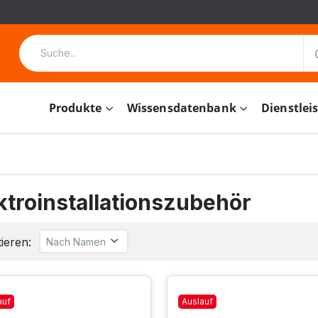
Produkte
Wissensdatenbank
Dienstlei
ktroinstallationszubehör
ieren:
auf
Auslauf