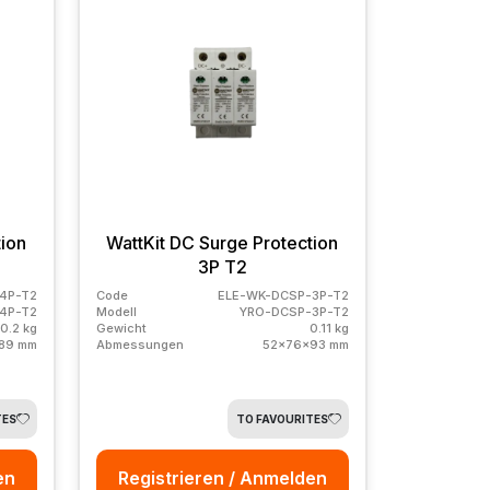
tion
WattKit DC Surge Protection
3P T2
4P-T2
Code
ELE-WK-DCSP-3P-T2
4P-T2
Modell
YRO-DCSP-3P-T2
0.2 kg
Gewicht
0.11 kg
89 mm
Abmessungen
52x76x93 mm
TES
TO FAVOURITES
en
Registrieren / Anmelden