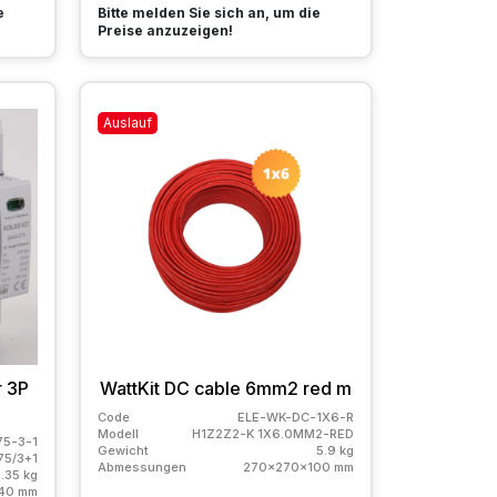
e
Bitte melden Sie sich an, um die
Preise anzuzeigen!
Auslauf
r 3P
WattKit DC cable 6mm2 red m
Code
ELE-WK-DC-1X6-R
Modell
H1Z2Z2-K 1X6.0MM2-RED
5-3-1
Gewicht
5.9 kg
75/3+1
Abmessungen
270x270x100 mm
.35 kg
40 mm