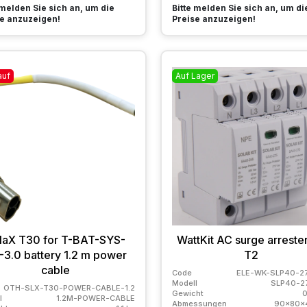
 melden Sie sich an, um die
Bitte melden Sie sich an, um di
e anzuzeigen!
Preise anzuzeigen!
auf
Auf Lager
laX T30 for T-BAT-SYS-
WattKit AC surge arreste
-3.0 battery 1.2 m power
T2
cable
Code
ELE-WK-SLP40-27
Modell
SLP40-2
OTH-SLX-T30-POWER-CABLE-1.2
Gewicht
0
l
1.2M-POWER-CABLE
Abmessungen
90x80x