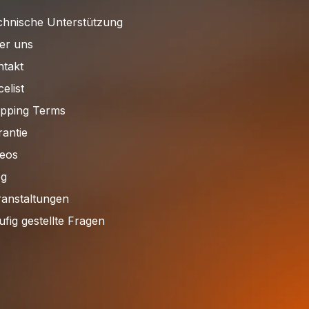
chnische Unterstützung
er uns
ntakt
celist
ipping Terms
antie
deos
og
ranstaltungen
fig gestellte Fragen