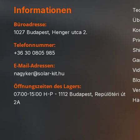
Informationen
Te
Üb
Büroadresse:
Ko
1027 Budapest, Henger utca 2.
Pri
Telefonnummer:
Sh
+36 30 0805 985
Gar
E-Mail-Adressen:
Vi
nagyker@solar-kit.hu
Bl
Öffnungszeiten des Lagers:
Ve
07:00-15:00 H-P - 1112 Budapest, Repülőtéri út
Häu
2A