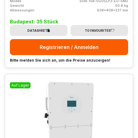
Modell
SUN-15K-SG05LP3-EU-SM2
Gewicht
50.6 kg
Abmessungen
638x408x237 mm
Budapest: 35 Stück
DATASHEET
TO FAVOURITES
Registrieren / Anmelden
Bitte melden Sie sich an, um die Preise anzuzeigen!
Auf Lager