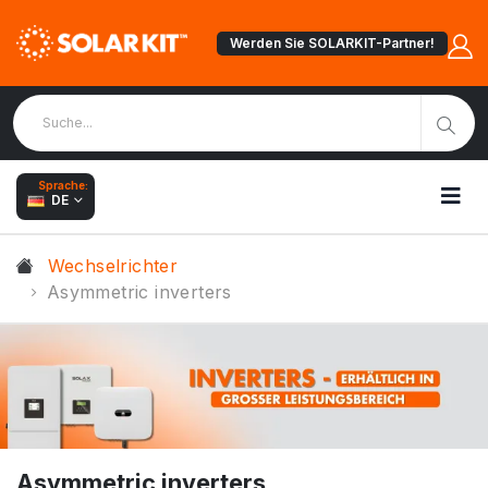
Werden Sie SOLARKIT-Partner!
Sprache:
DE
Wechselrichter
Asymmetric inverters
Asymmetric inverters