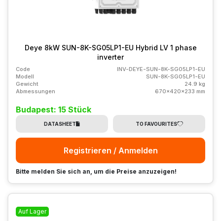
Deye 8kW SUN-8K-SG05LP1-EU Hybrid LV 1 phase
inverter
Code
INV-DEYE-SUN-8K-SG05LP1-EU
Modell
SUN-8K-SG05LP1-EU
Gewicht
24.9 kg
Abmessungen
670x420x233 mm
Budapest: 15 Stück
DATASHEET
TO FAVOURITES
Registrieren / Anmelden
Bitte melden Sie sich an, um die Preise anzuzeigen!
Auf Lager