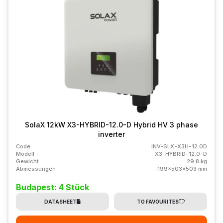
SolaX 12kW X3-HYBRID-12.0-D Hybrid HV 3 phase
inverter
Code
INV-SLX-X3H-12.0D
Modell
X3-HYBRID-12.0-D
Gewicht
29.8 kg
Abmessungen
199x503x503 mm
Budapest: 4 Stück
DATASHEET
TO FAVOURITES