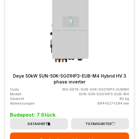
Deye 50kW SUN-50K-SG01HP3-EUB-M4 Hybrid HV 3
phase inverter
Code
INV-DEYE-SUN-50K-SG01HP3-EUBM4
Modell
SUN-50K-SG01HP3-EUB-M4
Gewicht
80 kg
Abmessungen
894x527x294 mm
Budapest: 7 Stück
DATASHEET
TO FAVOURITES