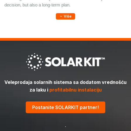
decision, but also a long-term plan.
Više
Veleprodaja solarnih sistema sa dodatom vrednošću
za laku i
profitabilnu instalaciju
Postanite SOLARKIT partner!