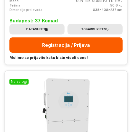
Model
SUN-15K-SG05LP3-EU-SM2
Težina
50.6 kg
Dimenzije proizvoda
638x408x237 mm
Budapest: 37 Komad
DATASHEET
TO FAVOURITES
Registracija / Prijava
Molimo se prijavite kako biste videli cene!
Na zalogi