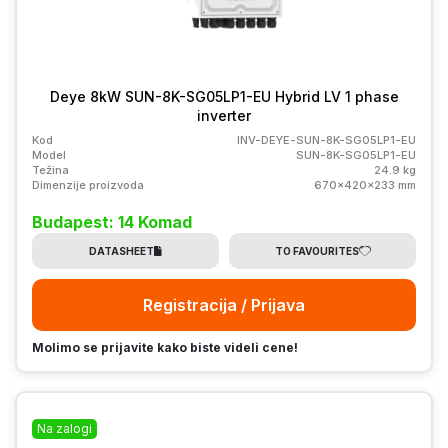
Deye 8kW SUN-8K-SG05LP1-EU Hybrid LV 1 phase
inverter
Kod
INV-DEYE-SUN-8K-SG05LP1-EU
Model
SUN-8K-SG05LP1-EU
Težina
24.9 kg
Dimenzije proizvoda
670x420x233 mm
Budapest: 14 Komad
DATASHEET
TO FAVOURITES
Registracija / Prijava
Molimo se prijavite kako biste videli cene!
Na zalogi