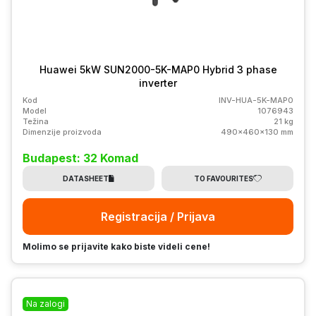
Huawei 5kW SUN2000-5K-MAP0 Hybrid 3 phase
inverter
Kod
INV-HUA-5K-MAP0
Model
1076943
Težina
21 kg
Dimenzije proizvoda
490x460x130 mm
Budapest: 32 Komad
DATASHEET
TO FAVOURITES
Registracija / Prijava
Molimo se prijavite kako biste videli cene!
Na zalogi