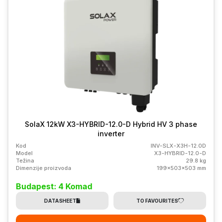
SolaX 12kW X3-HYBRID-12.0-D Hybrid HV 3 phase
inverter
Kod
INV-SLX-X3H-12.0D
Model
X3-HYBRID-12.0-D
Težina
29.8 kg
Dimenzije proizvoda
199x503x503 mm
Budapest: 4 Komad
DATASHEET
TO FAVOURITES