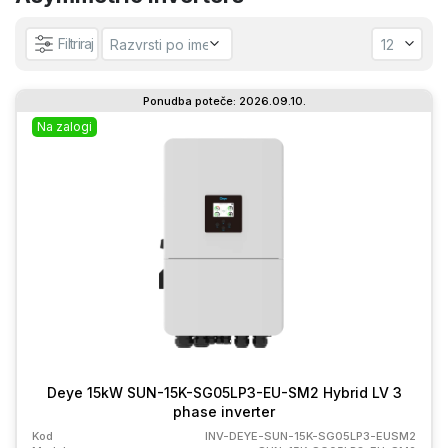
Filtriraj
Ponudba poteče: 2026.09.10.
Na zalogi
Deye 15kW SUN-15K-SG05LP3-EU-SM2 Hybrid LV 3
phase inverter
Kod
INV-DEYE-SUN-15K-SG05LP3-EUSM2