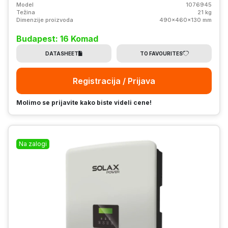
Model
1076945
Težina
21 kg
Dimenzije proizvoda
490x460x130 mm
Budapest: 16 Komad
DATASHEET
TO FAVOURITES
Registracija / Prijava
Molimo se prijavite kako biste videli cene!
Na zalogi