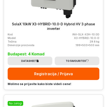
SolaX 10kW X3-HYBRID-10.0-D Hybrid HV 3 phase
inverter
Kod
INV-SLX-X3H-10.0D
Model
X3-HYBRID-10.0-D
Težina
29.8 kg
Dimenzije proizvoda
199x503x503 mm
Budapest: 4 Komad
DATASHEET
TO FAVOURITES
Registracija / Prijava
Molimo se prijavite kako biste videli cene!
Na zalogi