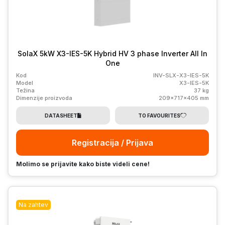
SolaX 5kW X3-IES-5K Hybrid HV 3 phase Inverter All In
One
Kod
INV-SLX-X3-IES-5K
Model
X3-IES-5K
Težina
37 kg
Dimenzije proizvoda
209x717x405 mm
DATASHEET
TO FAVOURITES
Registracija / Prijava
Molimo se prijavite kako biste videli cene!
Na zahtev