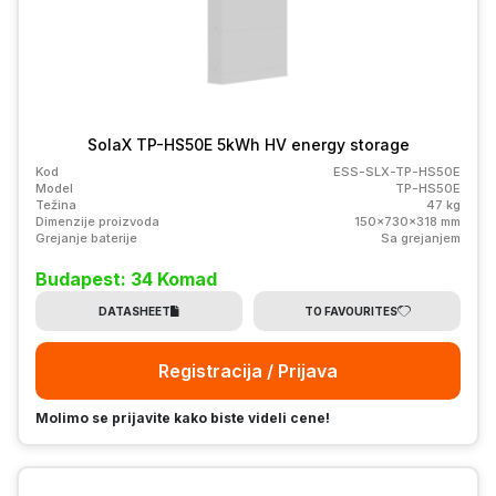
SolaX TP-HS50E 5kWh HV energy storage
Kod
ESS-SLX-TP-HS50E
Model
TP-HS50E
Težina
47 kg
Dimenzije proizvoda
150x730x318 mm
Grejanje baterije
Sa grejanjem
Budapest: 34 Komad
DATASHEET
TO FAVOURITES
Registracija / Prijava
Molimo se prijavite kako biste videli cene!