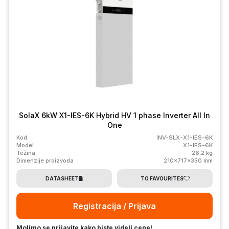
SolaX 6kW X1-IES-6K Hybrid HV 1 phase Inverter All In
One
Kod
INV-SLX-X1-IES-6K
Model
X1-IES-6K
Težina
26.2 kg
Dimenzije proizvoda
210x717x350 mm
DATASHEET
TO FAVOURITES
Registracija / Prijava
Molimo se prijavite kako biste videli cene!