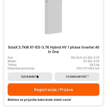
SolaX 3.7kW X1-IES-3.7K Hybrid HV 1 phase Inverter All
In One
Kod
INV-SLX-X1-IES-3.7K
Model
X1-IES-3.7K
Težina
26.2 kg
Dimenzije proizvoda
210x717x350 mm
DATASHEET
TO FAVOURITES
Registracija / Prijava
Molimo se prijavite kako biste videli cene!