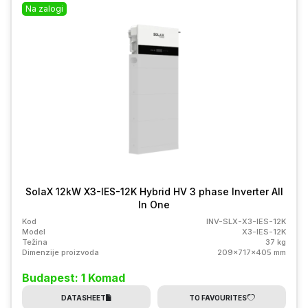
Na zalogi
SolaX 12kW X3-IES-12K Hybrid HV 3 phase Inverter All
In One
Kod
INV-SLX-X3-IES-12K
Model
X3-IES-12K
Težina
37 kg
Dimenzije proizvoda
209x717x405 mm
Budapest: 1 Komad
DATASHEET
TO FAVOURITES