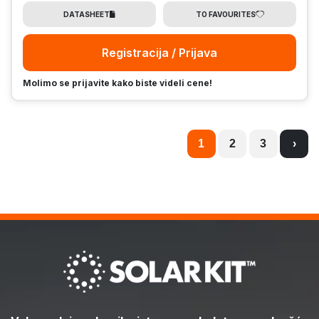
DATASHEET
TO FAVOURITES
Registracija / Prijava
Molimo se prijavite kako biste videli cene!
1
2
3
›