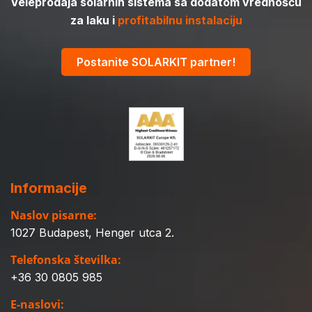
Veleprodaja solarnih sistema sa dodatom vrednošću
za laku i
profitabilnu instalaciju
Postanite SOLARKIT partner!
Informacije
Naslov pisarne:
1027 Budapest, Henger utca 2.
Telefonska številka:
+36 30 0805 985
E-naslovi: