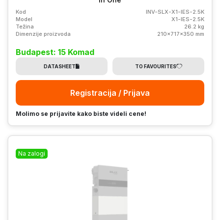
Kod
INV-SLX-X1-IES-2.5K
Model
X1-IES-2.5K
Težina
26.2 kg
Dimenzije proizvoda
210x717x350 mm
Budapest: 15 Komad
DATASHEET
TO FAVOURITES
Registracija / Prijava
Molimo se prijavite kako biste videli cene!
Na zalogi