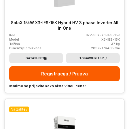
SolaX 15kW X3-IES-15K Hybrid HV 3 phase Inverter All
In One
Kod
INV-SLX-X3-IES-15K
Model
X3-IES-15K
Težina
37 kg
Dimenzije proizvoda
209x717x405 mm
DATASHEET
TO FAVOURITES
Registracija / Prijava
Molimo se prijavite kako biste videli cene!
Na zahtev