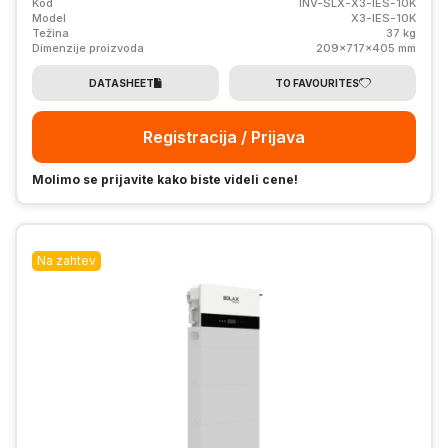
Kod
INV-SLX-X3-IES-10K
Model
X3-IES-10K
Težina
37 kg
Dimenzije proizvoda
209x717x405 mm
DATASHEET
TO FAVOURITES
Registracija / Prijava
Molimo se prijavite kako biste videli cene!
Na zahtev