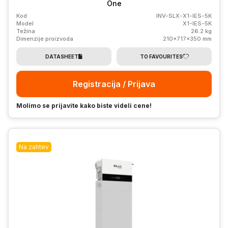
One
Kod
INV-SLX-X1-IES-5K
Model
X1-IES-5K
Težina
26.2 kg
Dimenzije proizvoda
210x717x350 mm
DATASHEET
TO FAVOURITES
Registracija / Prijava
Molimo se prijavite kako biste videli cene!
Na zahtev