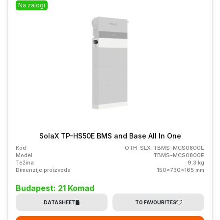
Na zalogi
SolaX TP-HS50E BMS and Base All In One
Kod
OTH-SLX-TBMS-MCS0800E
Model
TBMS-MCS0800E
Težina
9.3 kg
Dimenzije proizvoda
150x730x165 mm
Budapest: 21 Komad
DATASHEET
TO FAVOURITES