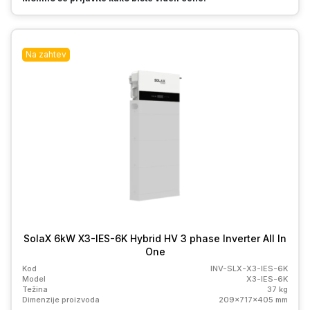
Na zahtev
SolaX 6kW X3-IES-6K Hybrid HV 3 phase Inverter All In
One
Kod
INV-SLX-X3-IES-6K
Model
X3-IES-6K
Težina
37 kg
Dimenzije proizvoda
209x717x405 mm