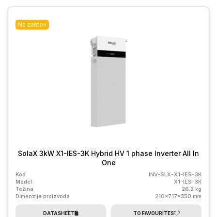
Na zahtev
SolaX 3kW X1-IES-3K Hybrid HV 1 phase Inverter All In
One
Kod
INV-SLX-X1-IES-3K
Model
X1-IES-3K
Težina
26.2 kg
Dimenzije proizvoda
210x717x350 mm
DATASHEET
TO FAVOURITES