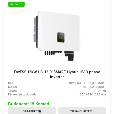
Na zalogi
FoxESS 12kW H3-12.0-SMART Hybrid HV 3 phase
inverter
Kod
INV-FOX-H3-12.0-SMART
Model
H3-12.0-SMART
Težina
34 kg
Dimenzije proizvoda
600x450x226 mm
Budapest: 18 Komad
DATASHEET
TO FAVOURITES