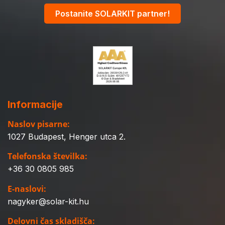
Postanite SOLARKIT partner!
Informacije
Naslov pisarne:
1027 Budapest, Henger utca 2.
Telefonska številka:
+36 30 0805 985
E-naslovi:
nagyker@solar-kit.hu
Delovni čas skladišča: