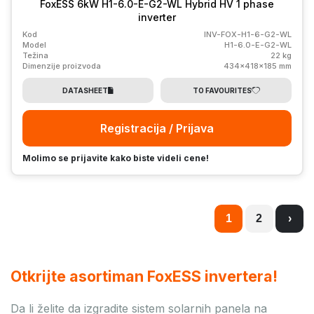
FoxESS 6kW H1-6.0-E-G2-WL Hybrid HV 1 phase
inverter
Kod
INV-FOX-H1-6-G2-WL
Model
H1-6.0-E-G2-WL
Težina
22 kg
Dimenzije proizvoda
434x418x185 mm
DATASHEET
TO FAVOURITES
Registracija / Prijava
Molimo se prijavite kako biste videli cene!
1
2
›
Otkrijte asortiman FoxESS invertera!
Da li želite da izgradite sistem solarnih panela na