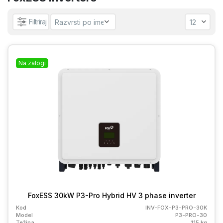
Filtriraj
Na zalogi
FoxESS 30kW P3-Pro Hybrid HV 3 phase inverter
Kod
INV-FOX-P3-PRO-30K
Model
P3-PRO-30
Težina
115 kg