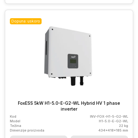
Dopuna: uskoro
FoxESS 5kW H1-5.0-E-G2-WL Hybrid HV 1 phase
inverter
Kod
INV-FOX-H1-5-G2-WL
Model
H1-5.0-E-G2-WL
Težina
22 kg
Dimenzije proizvoda
434x418x185 mm