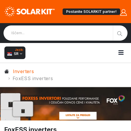
Postanite SOLARKIT partner!
Jezik:
SR
Inverters
FoxESS inverters
FoxESS inverters