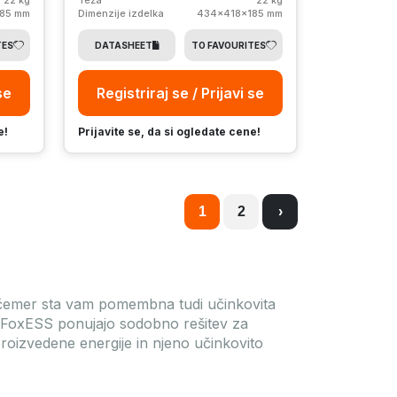
85 mm
Dimenzije izdelka
434x418x185 mm
TES
DATASHEET
TO FAVOURITES
se
Registriraj se / Prijavi se
e!
Prijavite se, da si ogledate cene!
1
2
›
ri čemer sta vam pomembna tudi učinkovita
i FoxESS ponujajo sodobno rešitev za
oizvedene energije in njeno učinkovito