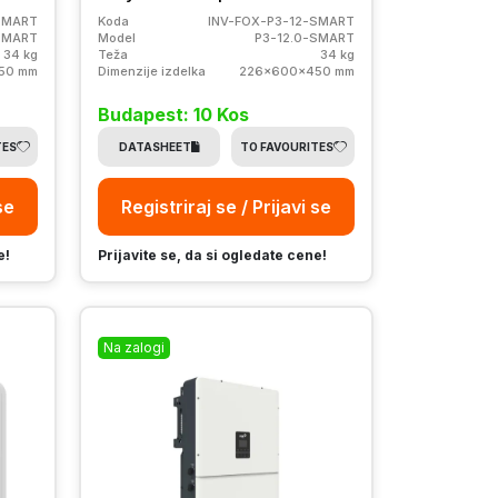
SMART
Koda
INV-FOX-P3-12-SMART
SMART
Model
P3-12.0-SMART
34 kg
Teža
34 kg
50 mm
Dimenzije izdelka
226x600x450 mm
Budapest: 10 Kos
TES
DATASHEET
TO FAVOURITES
se
Registriraj se / Prijavi se
e!
Prijavite se, da si ogledate cene!
Na zalogi