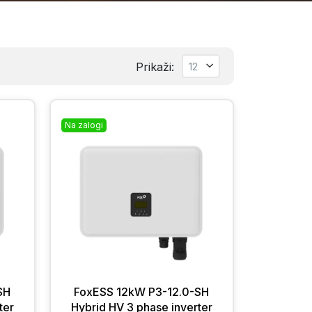
Prikaži:
Na zalogi
SH
FoxESS 12kW P3-12.0-SH
ter
Hybrid HV 3 phase inverter