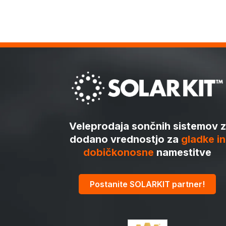
Veleprodaja sončnih sistemov z
dodano vrednostjo za
gladke in
dobičkonosne
namestitve
Postanite SOLARKIT partner!