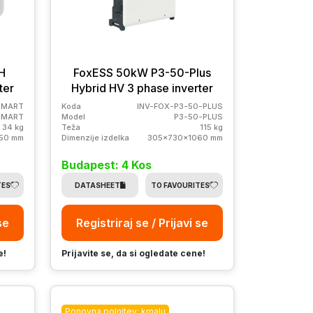
H
FoxESS 50kW P3-50-Plus
ter
Hybrid HV 3 phase inverter
SMART
Koda
INV-FOX-P3-50-PLUS
SMART
Model
P3-50-PLUS
34 kg
Teža
115 kg
50 mm
Dimenzije izdelka
305x730x1060 mm
Budapest: 4 Kos
TES
DATASHEET
TO FAVOURITES
se
Registriraj se / Prijavi se
e!
Prijavite se, da si ogledate cene!
Ponovna polnitev: kmalu