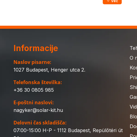
Več
Informacije
Te
O 
Naslov pisarne:
Ko
1027 Budapest, Henger utca 2.
Pri
Telefonska številka:
Sh
+36 30 0805 985
Gar
E-poštni naslovi:
Vi
nagyker@solar-kit.hu
Bl
Delovni čas skladišča:
Do
07:00-15:00 H-P - 1112 Budapest, Repülőtéri út
Po