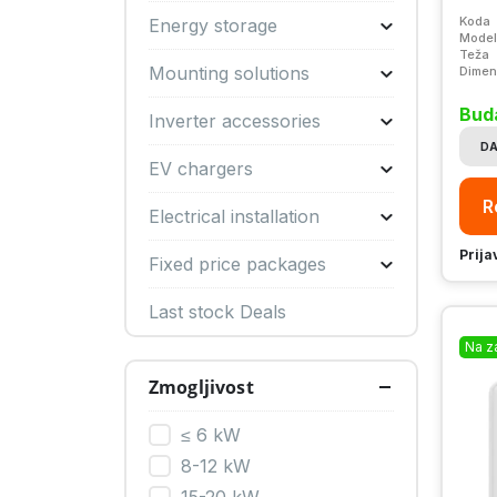
Koda
Energy storage
Model
Teža
Mounting solutions
Dimen
Buda
Inverter accessories
DA
EV chargers
R
Electrical installation
Prija
Fixed price packages
Last stock Deals
Na z
Zmogljivost
≤ 6 kW
8-12 kW