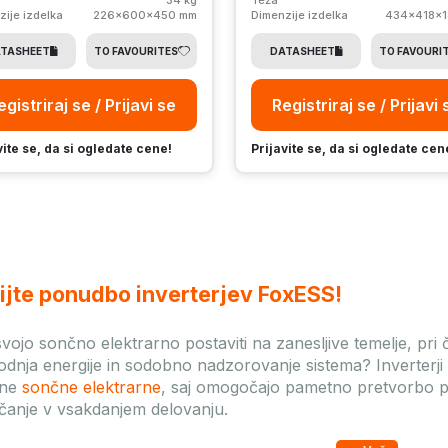
zije izdelka
226x600x450 mm
Dimenzije izdelka
434x418x1
TASHEET
TO FAVOURITES
DATASHEET
TO FAVOURI
egistriraj se / Prijavi se
Registriraj se / Prijavi 
vite se, da si ogledate cene!
Prijavite se, da si ogledate cen
ijte ponudbo inverterjev FoxESS!
 svojo sončno elektrarno postaviti na zanesljive temelje, p
odnja energije in sodobno nadzorovanje sistema? Inverterj
rne
sončne elektrarne
, saj omogočajo pametno pretvorbo pr
ščanje v vsakdanjem delovanju.