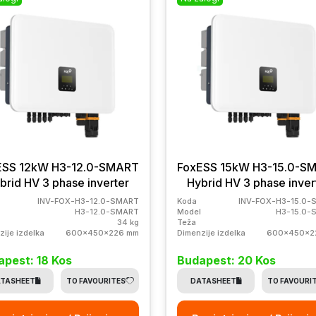
ESS 12kW H3-12.0-SMART
FoxESS 15kW H3-15.0-S
brid HV 3 phase inverter
Hybrid HV 3 phase inver
INV-FOX-H3-12.0-SMART
Koda
INV-FOX-H3-15.0-
H3-12.0-SMART
Model
H3-15.0-
34 kg
Teža
zije izdelka
600x450x226 mm
Dimenzije izdelka
600x450x2
pest: 18 Kos
Budapest: 20 Kos
TASHEET
TO FAVOURITES
DATASHEET
TO FAVOURI