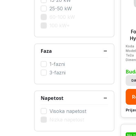
15-20 kW
25-50 kW
60-100 kW
100 kW+
F
Hy
Koda
Faza
Model
Teža
Dimen
1-fazni
Bud
3-fazni
DA
R
Napetost
Prija
Visoka napetost
Nizka napetost
Na z