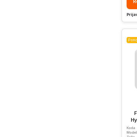
R
Prija
Pono
Hy
Koda
Model
Teža