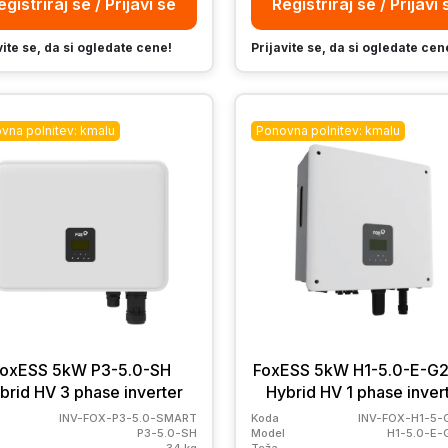
egistriraj se / Prijavi se
Registriraj se / Prijavi 
vite se, da si ogledate cene!
Prijavite se, da si ogledate cen
vna polnitev: kmalu
Ponovna polnitev: kmalu
FoxESS 5kW P3-5.0-SH
FoxESS 5kW H1-5.0-E-G
brid HV 3 phase inverter
Hybrid HV 1 phase inver
INV-FOX-P3-5.0-SMART
Koda
INV-FOX-H1-5-
P3-5.0-SH
Model
H1-5.0-E
34 kg
Teža