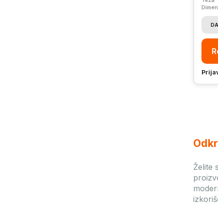
Dimen
DA
R
Prija
Odkr
Želite
proizv
mode
izkori