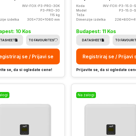
INV-FOX-P3-PRO-30K
Koda
INV-FOX-P3-15.0-
P3-PRO-30
Model
P3-15.0-
115 kg
Teža
zije izdelka
305x730x1060 mm
Dimenzije izdelka
226x600x4
pest: 10 Kos
Budapest: 11 Kos
TASHEET
TO FAVOURITES
DATASHEET
TO FAVOURI
egistriraj se / Prijavi se
Registriraj se / Prijavi 
vite se, da si ogledate cene!
Prijavite se, da si ogledate cen
alogi
Na zalogi