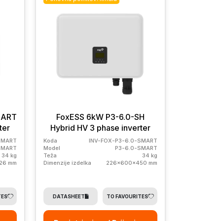
MART
FoxESS 6kW P3-6.0-SH
ter
Hybrid HV 3 phase inverter
SMART
Koda
INV-FOX-P3-6.0-SMART
SMART
Model
P3-6.0-SMART
34 kg
Teža
34 kg
26 mm
Dimenzije izdelka
226x600x450 mm
TES
DATASHEET
TO FAVOURITES