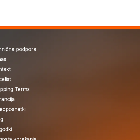
hnična podpora
nas
ntakt
celist
ipping Terms
ancija
deoposnetki
og
godki
gosta vprašanja