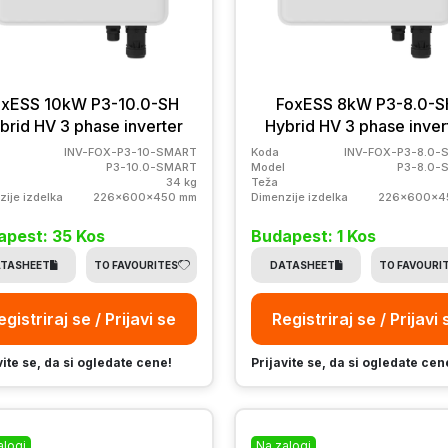
oxESS 10kW P3-10.0-SH
FoxESS 8kW P3-8.0-S
brid HV 3 phase inverter
Hybrid HV 3 phase inver
INV-FOX-P3-10-SMART
Koda
INV-FOX-P3-8.0-
P3-10.0-SMART
Model
P3-8.0-
34 kg
Teža
zije izdelka
226x600x450 mm
Dimenzije izdelka
226x600x4
apest: 35 Kos
Budapest: 1 Kos
TASHEET
TO FAVOURITES
DATASHEET
TO FAVOURI
egistriraj se / Prijavi se
Registriraj se / Prijavi 
vite se, da si ogledate cene!
Prijavite se, da si ogledate cen
alogi
Na zalogi