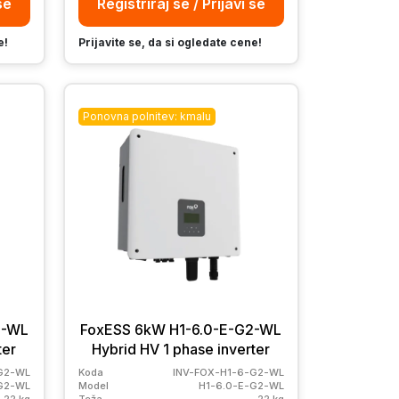
se
Registriraj se / Prijavi se
e!
Prijavite se, da si ogledate cene!
Ponovna polnitev: kmalu
2-WL
FoxESS 6kW H1-6.0-E-G2-WL
ter
Hybrid HV 1 phase inverter
G2-WL
Koda
INV-FOX-H1-6-G2-WL
-G2-WL
Model
H1-6.0-E-G2-WL
22 kg
Teža
22 kg