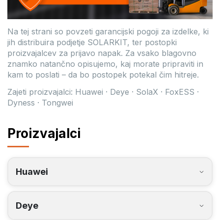
Na tej strani so povzeti garancijski pogoji za izdelke, ki
jih distribuira podjetje SOLARKIT, ter postopki
proizvajalcev za prijavo napak. Za vsako blagovno
znamko natančno opisujemo, kaj morate pripraviti in
kam to poslati – da bo postopek potekal čim hitreje.
Zajeti proizvajalci: Huawei · Deye · SolaX · FoxESS ·
Dyness · Tongwei
Proizvajalci
Huawei
Huawei — Prijava težave
Deye