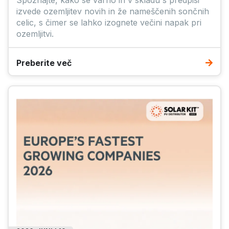
Spoznajte, kako se varno in v skladu s predpisi
izvede ozemljitev novih in že nameščenih sončnih
celic, s čimer se lahko izognete večini napak pri
ozemljitvi.
Preberite več