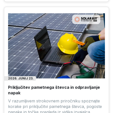
2026. JUNIJ 23.
Priključitev pametnega števca in odpravljanje
napak
V razumljivem strokovnem priročniku spoznajte
korake pri priključitvi pametnega števca, pogoste
napake in točke pregleda iz vidika izvajalca.