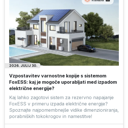
Ponudba poteče: 2026.09.10.
Ponudba poteče: 2026.09.10.
2026. JULIJ 30.
a zalogi
Na zalogi
Vzpostavitev varnostne kopije s sistemom
FoxESS: kaj je mogoče uporabljati med izpadom
električne energije?
Kaj lahko zagotovi sistem za rezervno napajanje
FoxESS v primeru izpada električne energije?
Spoznajte najpomembnejše vidike dimenzioniranja,
porabniških tokokrogov in namestitve!