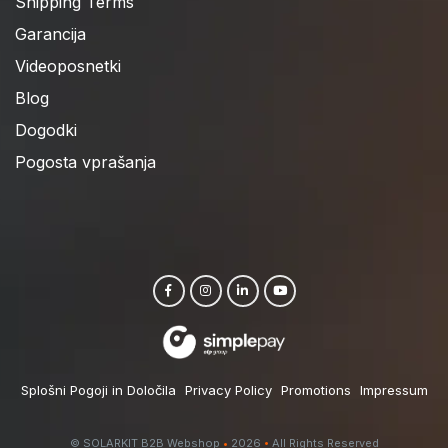
Shipping Terms
Garancija
Videoposnetki
Blog
Dogodki
Pogosta vprašanja
Splošni Pogoji in Določila
Privacy Policy
Promotions
Impressum
© SOLARKIT B2B Webshop
•
2026
•
All Rights Reserved