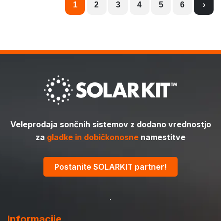
1
2
3
4
5
6
›
Veleprodaja sončnih sistemov z dodano vrednostjo
za
gladke in dobičkonosne
namestitve
Postanite SOLARKIT partner!
Informacije