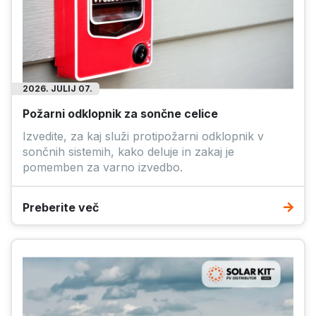
2026. JULIJ 07.
Požarni odklopnik za sončne celice
Izvedite, za kaj služi protipožarni odklopnik v
sončnih sistemih, kako deluje in zakaj je
pomemben za varno izvedbo.
Preberite več