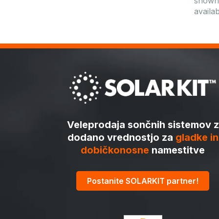
shown 
availa
Veleprodaja sončnih sistemov z
dodano vrednostjo za
gladke in
dobičkonosne
namestitve
Postanite SOLARKIT partner!