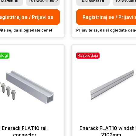
TASHEET
TO FAVOURITES
DATASHEET
TO FAVOURI
egistriraj se / Prijavi se
Registriraj se / Prijavi 
vite se, da si ogledate cene!
Prijavite se, da si ogledate cen
alogi
Razprodaja
Enerack FLAT10 rail
Enerack FLAT10 windshi
connector
2102mm