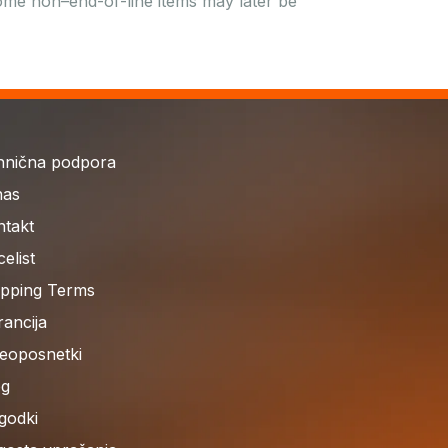
 Some non–end-of-line items may later be
hnična podpora
nas
ntakt
celist
ipping Terms
ancija
deoposnetki
og
godki