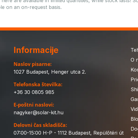
here are available in limited quantities, while stock lasts!
ble on an on-request basis.
Informacije
Te
O 
Naslov pisarne:
Ko
1027 Budapest, Henger utca 2.
Pri
Telefonska številka:
Sh
+36 30 0805 985
Gar
E-poštni naslovi:
Vi
nagyker@solar-kit.hu
Bl
Delovni čas skladišča:
Do
07:00-15:00 H-P - 1112 Budapest, Repülőtéri út