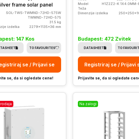
silver frame solar panel
Model
H1Z2Z2-K 1X4.0MM-
Teža
SOL-TWS-TWMND-72HD-575W
Dimenzije izdelka
250x250x1
TWMND-72HD-575
31.5 kg
zije izdelka
2279x1135x36 mm
apest: 147 Kos
Budapest: 472 Zvitek
TASHEET
TO FAVOURITES
DATASHEET
TO FAVOURI
egistriraj se / Prijavi se
Registriraj se / Prijavi 
vite se, da si ogledate cene!
Prijavite se, da si ogledate cen
rodaja
Na zalogi