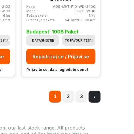
-2102
Koda
MOS-MKT-F10-WD-2400
PW-10
Model
ERK-BPW-10
6 kg
Teža paketa
7 kg
80 mm
Dimenzije paketa
540x220x380 mm
Budapest: 1008 Paket
TES
DATASHEET
TO FAVOURITES
se
Registriraj se / Prijavi se
e!
Prijavite se, da si ogledate cene!
1
2
3
›
om our last-stock range. All products