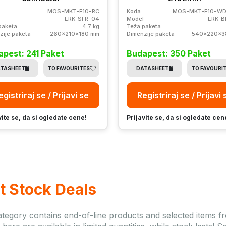
MOS-MKT-F10-RC
Koda
MOS-MKT-F10-WD
ERK-SFR-04
Model
ERK-B
paketa
4.7 kg
Teža paketa
zije paketa
260x210x180 mm
Dimenzije paketa
540x220x3
pest: 241 Paket
Budapest: 350 Paket
TASHEET
TO FAVOURITES
DATASHEET
TO FAVOURI
egistriraj se / Prijavi se
Registriraj se / Prijavi 
vite se, da si ogledate cene!
Prijavite se, da si ogledate cen
t Stock Deals
ategory contains end-of-line products and selected items fr