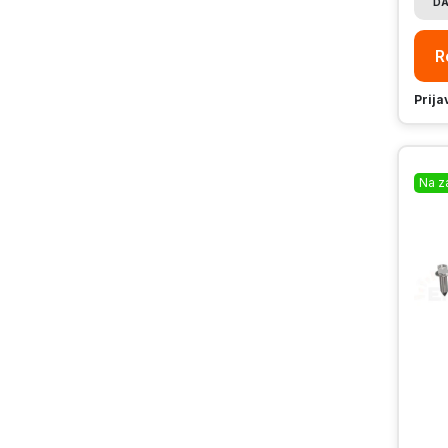
DA
R
Prija
Na z