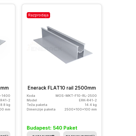
Razprodaja
00mm
Enerack FLAT10 rail 2500mm
-1400
Koda
MOS-MKT-F10-RL-2500
-R41-2
Model
ERK-R41-2
8.8 kg
Teža paketa
14.4 kg
00 mm
Dimenzije paketa
2500x100x100 mm
Budapest: 540 Paket