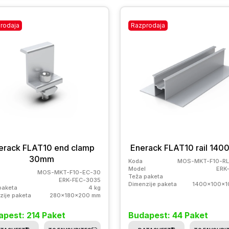
rodaja
Razprodaja
erack FLAT10 end clamp
Enerack FLAT10 rail 14
30mm
Koda
MOS-MKT-F10-RL
Model
ERK
MOS-MKT-F10-EC-30
Teža paketa
ERK-FEC-3035
Dimenzije paketa
1400x100x1
paketa
4 kg
zije paketa
280x180x200 mm
apest: 214 Paket
Budapest: 44 Paket