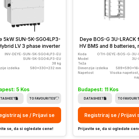
e 5kW SUN-5K-SG04LP3-
Deye BOS-G 3U-LRACK f
Hybrid LV 3 phase inverter
HV BMS and 8 batteries, 
INV-DEYE-SUN-5K-SG04LP3-EU
Koda
OTH-DEYE-BOS-G-3U-
SUN-5K-SG04LP3-EU
Model
3U-
38 kg
Teža
zije izdelka
580x330x232 mm
Dimenzije izdelka
589x590x16
Napetost
Visoka napetost,
na
apest: 5 Kos
Budapest: 11 Kos
TASHEET
TO FAVOURITES
DATASHEET
TO FAVOURI
egistriraj se / Prijavi se
Registriraj se / Prijavi 
vite se, da si ogledate cene!
Prijavite se, da si ogledate cen