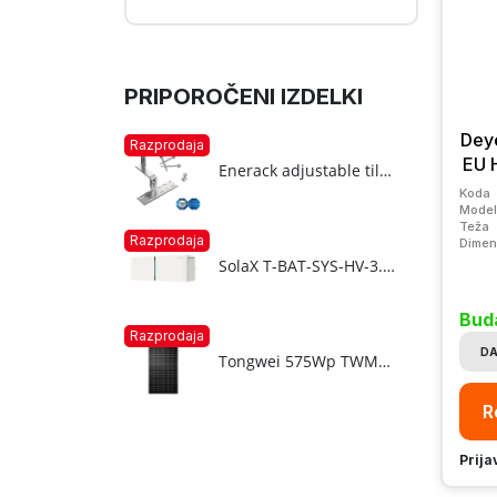
PRIPOROČENI IZDELKI
Dey
Razprodaja
EU 
Enerack adjustable tile roof hook T07 - side mounted
Koda
Model
Teža
Razprodaja
Dimen
SolaX T-BAT-SYS-HV-3.0 MC0600 HV BMS
Bud
Razprodaja
DA
Tongwei 575Wp TWMND-72HD-575 N-type Bifacial silver frame solar panel
R
Prija