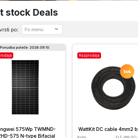
t stock Deals
rsti po:
Ponudba poteče: 2026.09.10.
rodaja
Razprodaja
ongwei 575Wp TWMND-
WattKit DC cable 4mm2 b
HD-575 N-type Bifacial
Koda
ELE-WK-DC-