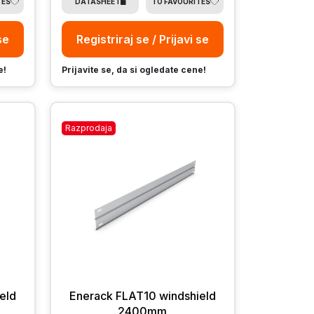
TES
DATASHEET
TO FAVOURITES
se
Registriraj se / Prijavi se
e!
Prijavite se, da si ogledate cene!
Razprodaja
eld
Enerack FLAT10 windshield
2400mm