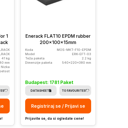
or 1
Enerack FLAT10 EPDM rubber
rack
200x100x15mm
LRACK
Koda
MOS-MKT-F10-EPDM
LRACK
Model
ERK-EFT-03
41 kg
Teža paketa
2.2 kg
40 mm
Dimenzije paketa
540x220x380 mm
 Nizka
petost
Budapest: 1781 Paket
TES
DATASHEET
TO FAVOURITES
se
Registriraj se / Prijavi se
e!
Prijavite se, da si ogledate cene!