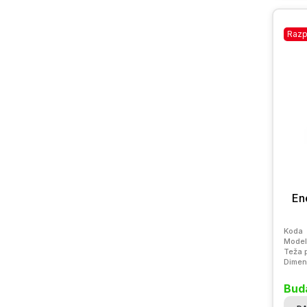
Razp
En
Koda
Model
Teža 
Dimen
Bud