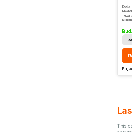
Koda
Model
Teža 
Dimen
Buda
DA
R
Prija
Las
This c