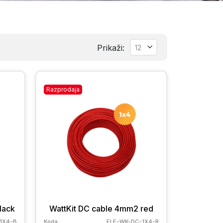
Prikaži:
Razprodaja
lack
WattKit DC cable 4mm2 red
1X4-B
Koda
ELE-WK-DC-1X4-R