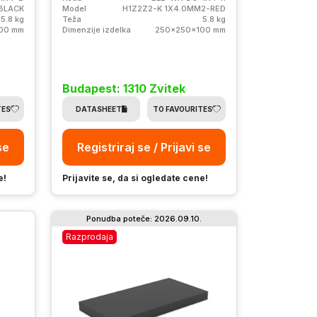
BLACK
Model
H1Z2Z2-K 1X4.0MM2-RED
5.8 kg
Teža
5.8 kg
00 mm
Dimenzije izdelka
250x250x100 mm
Budapest: 1310 Zvitek
TES
DATASHEET
TO FAVOURITES
se
Registriraj se / Prijavi se
e!
Prijavite se, da si ogledate cene!
Ponudba poteče: 2026.09.10.
Razprodaja