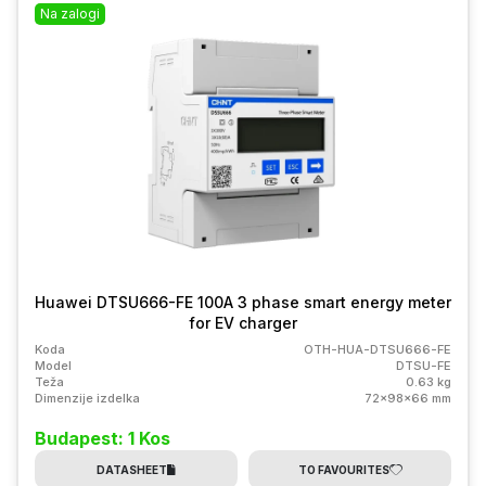
Na zalogi
Huawei DTSU666-FE 100A 3 phase smart energy meter
for EV charger
Koda
OTH-HUA-DTSU666-FE
Model
DTSU-FE
Teža
0.63 kg
Dimenzije izdelka
72x98x66 mm
Budapest: 1 Kos
DATASHEET
TO FAVOURITES