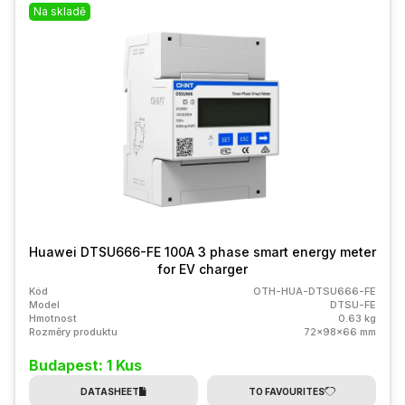
Na skladě
Huawei DTSU666-FE 100A 3 phase smart energy meter
for EV charger
Kód
OTH-HUA-DTSU666-FE
Model
DTSU-FE
Hmotnost
0.63 kg
Rozměry produktu
72x98x66 mm
Budapest: 1 Kus
DATASHEET
TO FAVOURITES