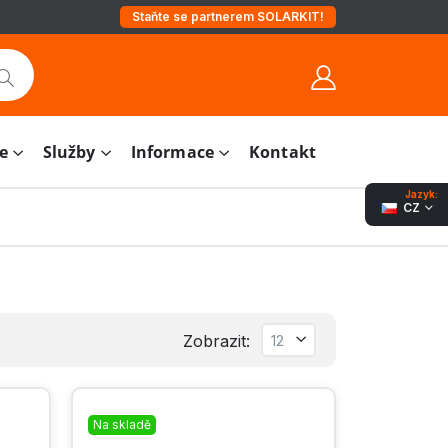
Staňte se partnerem SOLARKIT!
e
Služby
Informace
Kontakt
Jazyk:
CZ
Zobrazit:
Na skladě