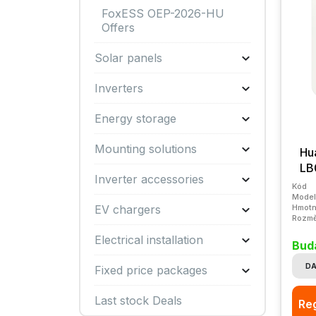
FoxESS OEP-2026-HU
Offers
Solar panels
Inverters
Energy storage
Mounting solutions
Hu
LB
Inverter accessories
Kód
Model
Hmotn
EV chargers
Rozmě
Electrical installation
Bud
DA
Fixed price packages
Last stock Deals
Reg