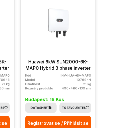
5K-
Huawei 6kW SUN2000-6K-
rter
MAP0 Hybrid 3 phase inverter
-MAP0
Kód
INV-HUA-6K-MAP0
76943
Model
1076944
21 kg
Hmotnost
21 kg
30 mm
Rozměry produktu
490x460x130 mm
Budapest: 16 Kus
TES
DATASHEET
TO FAVOURITES
t se
Registrovat se / Přihlásit se