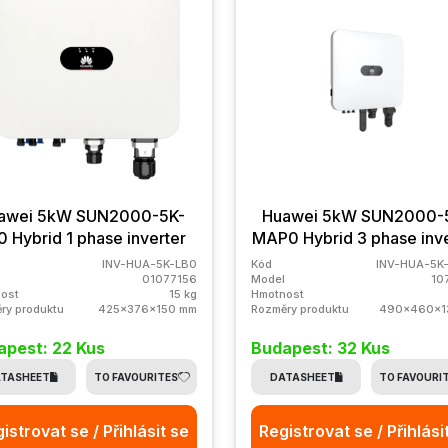
awei 5kW SUN2000-5K-
Huawei 5kW SUN2000-
0 Hybrid 1 phase inverter
MAP0 Hybrid 3 phase inve
INV-HUA-5K-LB0
Kód
INV-HUA-5K
01077156
Model
10
ost
15 kg
Hmotnost
ry produktu
425x376x150 mm
Rozměry produktu
490x460x1
apest: 22 Kus
Budapest: 32 Kus
TASHEET
TO FAVOURITES
DATASHEET
TO FAVOURI
istrovat se / Přihlásit se
Registrovat se / Přihlási