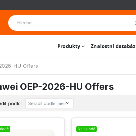
Produkty
Znalostní databáz
2026-HU Offers
awei OEP-2026-HU Offers
dit podle:
kladě
Na skladě