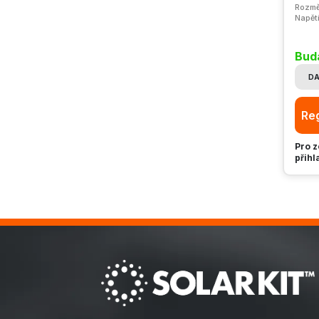
Rozmě
Napět
Bud
DA
Reg
Pro z
přihl