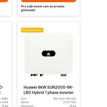
Pro zobrazení cen se prosím
přihlaste!
Doplnění: brzy
0-
Huawei 6kW SUN2000-6K-
l
LB0 Hybrid 1 phase inverter
0-BMS
Kód
INV-HUA-6K-LB0
6-004
Model
01077155
12 kg
Hmotnost
15 kg