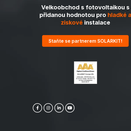
Velkoobchod s fotovoltaikou s
přidanou hodnotou pro
hladké 
ziskové
instalace
Staňte se partnerem SOLARKIT!