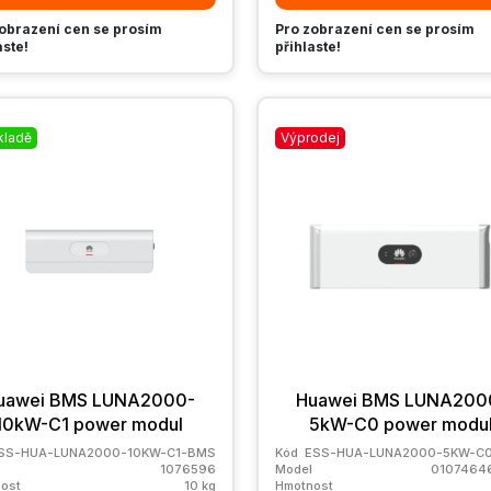
obrazení cen se prosím
Pro zobrazení cen se prosím
aste!
přihlaste!
kladě
Výprodej
uawei BMS LUNA2000-
Huawei BMS LUNA200
10kW-C1 power modul
5kW-C0 power modu
SS-HUA-LUNA2000-10KW-C1-BMS
Kód
ESS-HUA-LUNA2000-5KW-C
1076596
Model
0107464
ost
10 kg
Hmotnost