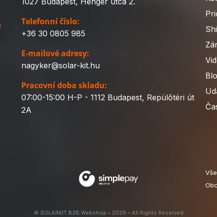
1027 Budapest, Henger utca 2.
Pri
Telefonní číslo:
a
Sh
+36 30 0805 985
Zá
E-mailové adresy:
Vi
nagyker@solar-kit.hu
Bl
Pracovní doba skladu:
Udá
07:00-15:00 H-P - 1112 Budapest, Repülőtéri út
Ča
2A
Vše
Obc
© SOLARKIT B2B Webshop
•
2026
•
All Rights Reserved