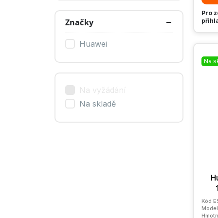
Pro z
přihl
Značky
Huawei
Na s
Na vyžádání
Na skladě
H
Kód
E
Model
Hmotn