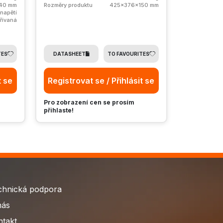
40 mm
Rozměry produktu
425x376x150 mm
napětí
řívaná
TES
DATASHEET
TO FAVOURITES
t se
Registrovat se / Přihlásit se
Pro zobrazení cen se prosím
přihlaste!
chnická podpora
nás
ntakt