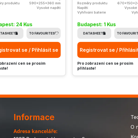
ry produktu
590x255x360 mm
Rozměry produktu
670x150x2
í
Vysoké napětí
Napětí
Vysoké 
Vyhřívání baterie
Vyh
apest: 24 Kus
Budapest: 1 Kus
TASHEET
TO FAVOURITES
DATASHEET
TO FAVOURI
istrovat se / Přihlásit se
Registrovat se / Přihlási
obrazení cen se prosím
Pro zobrazení cen se prosím
aste!
přihlaste!
Informace
Te
O 
Adresa kanceláře:
Ko