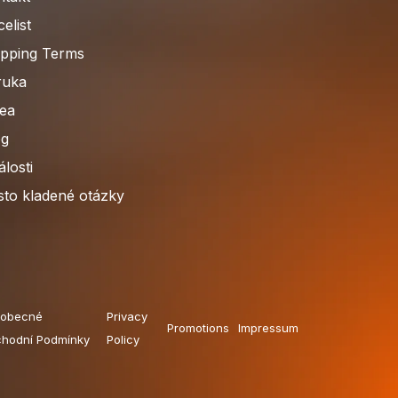
celist
ipping Terms
ruka
dea
og
losti
sto kladené otázky
obecné
Privacy
Promotions
Impressum
hodní Podmínky
Policy