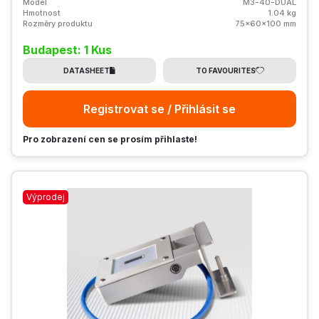
Model
M3-40-DUAL
Hmotnost
1.04 kg
Rozměry produktu
75x60x100 mm
Budapest: 1 Kus
DATASHEET
TO FAVOURITES
Registrovat se / Přihlásit se
Pro zobrazení cen se prosím přihlaste!
Výprodej