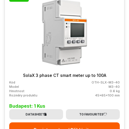
SolaX 3 phase CT smart meter up to 100A
Kód
OTH-SLX-M3-40
Model
M3-40
Hmotnost
0.6 kg
Rozměry produktu
45x65x100 mm
Budapest: 1 Kus
DATASHEET
TO FAVOURITES