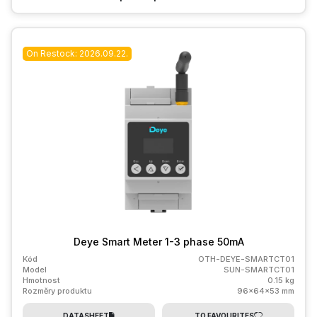
On Restock: 2026.09.22.
Deye Smart Meter 1-3 phase 50mA
Kód
OTH-DEYE-SMARTCT01
Model
SUN-SMARTCT01
Hmotnost
0.15 kg
Rozměry produktu
96x64x53 mm
DATASHEET
TO FAVOURITES