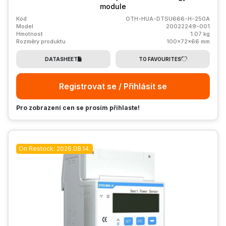
module
Kód
OTH-HUA-DTSU666-H-250A
Model
20022249-001
Hmotnost
1.07 kg
Rozměry produktu
100x72x66 mm
DATASHEET
TO FAVOURITES
Registrovat se / Přihlásit se
Pro zobrazení cen se prosím přihlaste!
On Restock: 2026.08.14.