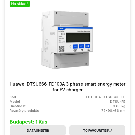
Na skladě
Huawei DTSU666-FE 100A 3 phase smart energy meter
for EV charger
Kód
OTH-HUA-DTSU666-FE
Model
DTSU-FE
Hmotnost
0.63 kg
Rozměry produktu
72x98x66 mm
Budapest: 1 Kus
DATASHEET
TO FAVOURITES