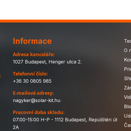
Informace
Te
O 
Adresa kanceláře:
Ko
1027 Budapest, Henger utca 2.
Pri
Telefonní číslo:
a
Sh
+36 30 0805 985
Zá
E-mailové adresy:
Vi
nagyker@solar-kit.hu
Bl
Pracovní doba skladu:
Udá
07:00-15:00 H-P - 1112 Budapest, Repülőtéri út
Ča
2A