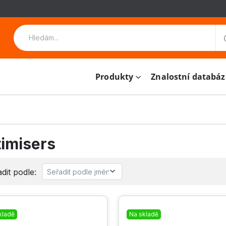
Produkty
Znalostní databáz
imisers
dit podle:
kladě
Na skladě