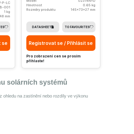
Model
02314NYD
-P-LC
Hmotnost
0.65 kg
B-001
Rozměry produktu
145x73x27 mm
1 kg
48 mm
TES
DATASHEET
TO FAVOURITES
t se
Registrovat se / Přihlásit se
Pro zobrazení cen se prosím
přihlaste!
nu solárních systémů
z ohledu na zastínění nebo rozdíly ve výkonu 