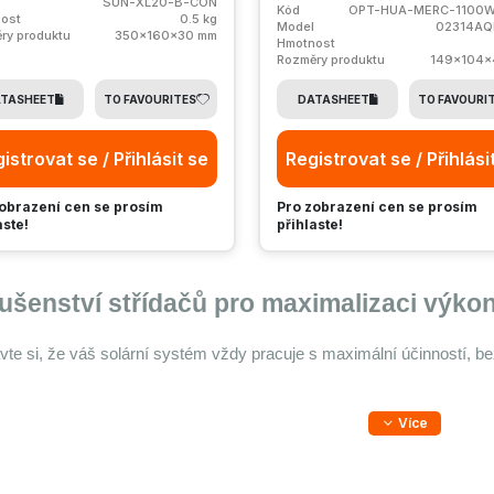
SUN-XL20-B-CON
Kód
OPT-HUA-MERC-1100W
ost
0.5 kg
Model
02314AQ
ry produktu
350x160x30 mm
Hmotnost
Rozměry produktu
149x104x
TASHEET
TO FAVOURITES
DATASHEET
TO FAVOURI
istrovat se / Přihlásit se
Registrovat se / Přihlási
obrazení cen se prosím
Pro zobrazení cen se prosím
aste!
přihlaste!
lušenství střídačů pro maximalizaci výko
vte si, že váš solární systém vždy pracuje s maximální účinností, be
Více