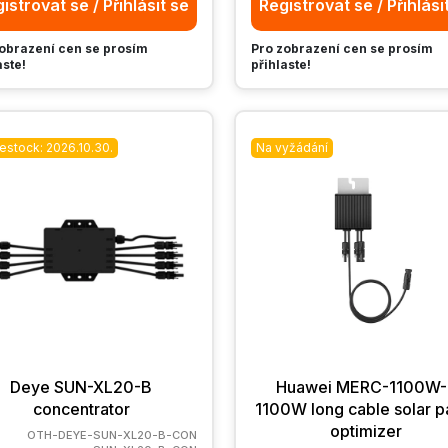
istrovat se / Přihlásit se
Registrovat se / Přihlási
obrazení cen se prosím
Pro zobrazení cen se prosím
aste!
přihlaste!
estock: 2026.10.30.
Na vyžádání
Deye SUN-XL20-B
Huawei MERC-1100W-
concentrator
1100W long cable solar p
optimizer
OTH-DEYE-SUN-XL20-B-CON