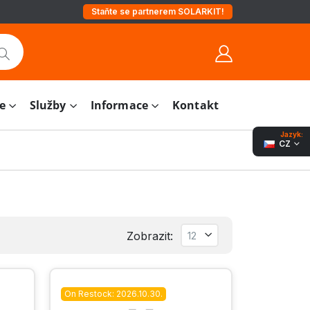
Staňte se partnerem SOLARKIT!
e
Služby
Informace
Kontakt
Jazyk:
CZ
Zobrazit:
On Restock: 2026.10.30.