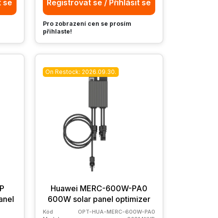
t se
Registrovat se / Přihlásit se
Pro zobrazení cen se prosím
přihlaste!
On Restock: 2026.09.30.
P
Huawei MERC-600W-PA0
anel
600W solar panel optimizer
Kód
OPT-HUA-MERC-600W-PA0