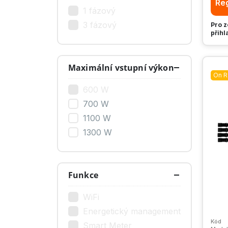
Reg
1 fázový
3 fázový
Pro z
přihl
Maximální vstupní výkon
On R
600 W
700 W
1100 W
1300 W
Funkce
WiFi
Energetický management
Kód
Smart Meter