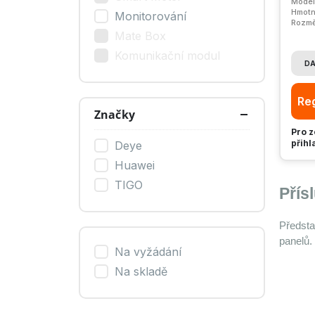
Model
Hmotn
Monitorování
Rozmě
Mate Box
Komunikační modul
DA
Reg
Značky
Pro z
přihl
Deye
Huawei
TIGO
Přís
Předsta
panelů.
Na vyžádání
Na skladě