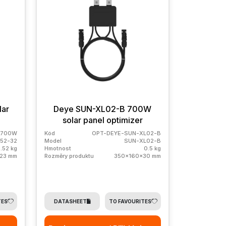
lar
Deye SUN-XL02-B 700W
solar panel optimizer
-700W
Kód
OPT-DEYE-SUN-XL02-B
52-32
Model
SUN-XL02-B
.52 kg
Hmotnost
0.5 kg
x23 mm
Rozměry produktu
350x160x30 mm
TES
DATASHEET
TO FAVOURITES