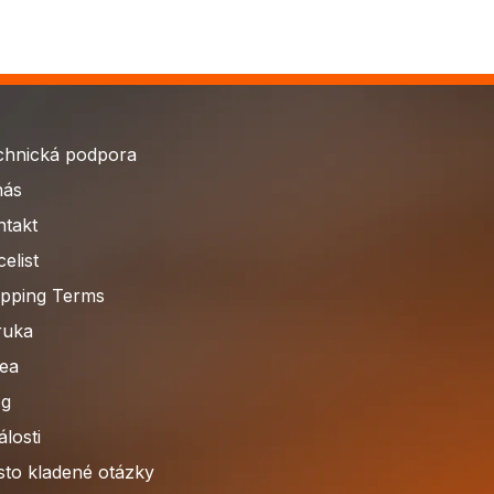
chnická podpora
nás
ntakt
celist
ipping Terms
ruka
dea
og
losti
sto kladené otázky