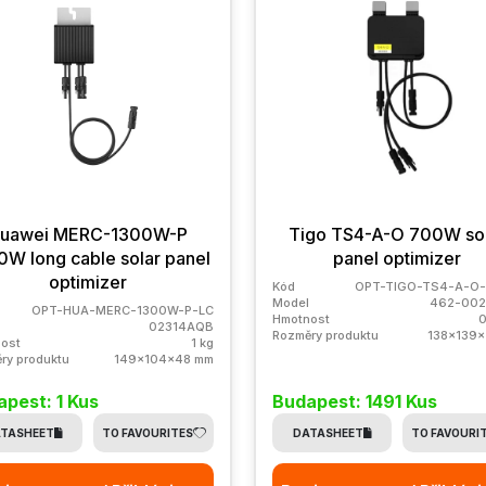
uawei MERC-1300W-P
Tigo TS4-A-O 700W so
0W long cable solar panel
panel optimizer
optimizer
Kód
OPT-TIGO-TS4-A-O
Model
462-002
OPT-HUA-MERC-1300W-P-LC
Hmotnost
0
02314AQB
Rozměry produktu
138x139
ost
1 kg
ry produktu
149x104x48 mm
pest: 1 Kus
Budapest: 1491 Kus
TASHEET
TO FAVOURITES
DATASHEET
TO FAVOURI