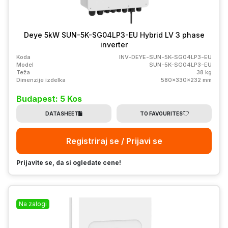
Deye 5kW SUN-5K-SG04LP3-EU Hybrid LV 3 phase
inverter
Koda
INV-DEYE-SUN-5K-SG04LP3-EU
Model
SUN-5K-SG04LP3-EU
Teža
38 kg
Dimenzije izdelka
580x330x232 mm
Budapest: 5 Kos
DATASHEET
TO FAVOURITES
Registriraj se / Prijavi se
Prijavite se, da si ogledate cene!
Na zalogi