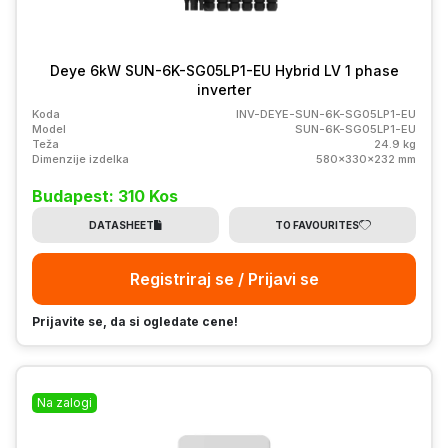
Deye 6kW SUN-6K-SG05LP1-EU Hybrid LV 1 phase
inverter
Koda
INV-DEYE-SUN-6K-SG05LP1-EU
Model
SUN-6K-SG05LP1-EU
Teža
24.9 kg
Dimenzije izdelka
580x330x232 mm
Budapest: 310 Kos
DATASHEET
TO FAVOURITES
Registriraj se / Prijavi se
Prijavite se, da si ogledate cene!
Na zalogi