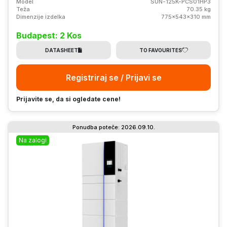
Model
SUN-125K-PCS01HP3
Teža
70.35 kg
Dimenzije izdelka
775x543x310 mm
Budapest: 2 Kos
DATASHEET
TO FAVOURITES
Registriraj se / Prijavi se
Prijavite se, da si ogledate cene!
Ponudba poteče: 2026.09.10.
Na zalogi