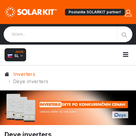
Postanite SOLARKIT partner!
Jezik:
SL
Inverters
Deye inverters
Deye inverters