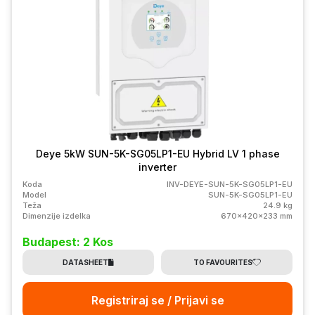
Deye 5kW SUN-5K-SG05LP1-EU Hybrid LV 1 phase
inverter
Koda
INV-DEYE-SUN-5K-SG05LP1-EU
Model
SUN-5K-SG05LP1-EU
Teža
24.9 kg
Dimenzije izdelka
670x420x233 mm
Budapest: 2 Kos
DATASHEET
TO FAVOURITES
Registriraj se / Prijavi se