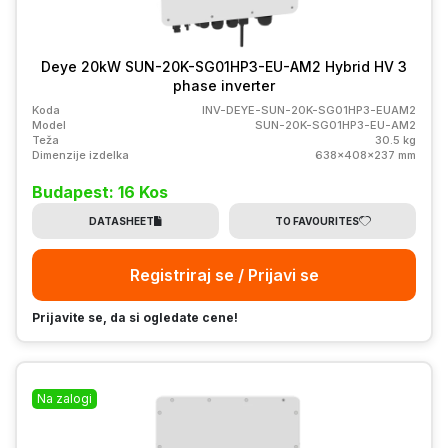
Deye 20kW SUN-20K-SG01HP3-EU-AM2 Hybrid HV 3
phase inverter
Koda
INV-DEYE-SUN-20K-SG01HP3-EUAM2
Model
SUN-20K-SG01HP3-EU-AM2
Teža
30.5 kg
Dimenzije izdelka
638x408x237 mm
Budapest: 16 Kos
DATASHEET
TO FAVOURITES
Registriraj se / Prijavi se
Prijavite se, da si ogledate cene!
Na zalogi