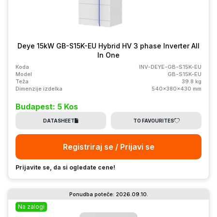
Deye 15kW GB-S15K-EU Hybrid HV 3 phase Inverter All
In One
Koda
INV-DEYE-GB-S15K-EU
Model
GB-S15K-EU
Teža
39.8 kg
Dimenzije izdelka
540x380x430 mm
Budapest: 5 Kos
DATASHEET
TO FAVOURITES
Registriraj se / Prijavi se
Prijavite se, da si ogledate cene!
Ponudba poteče: 2026.09.10.
Na zalogi