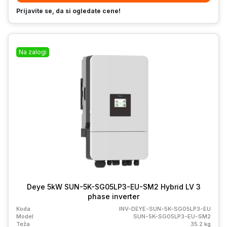
Prijavite se, da si ogledate cene!
Na zalogi
Deye 5kW SUN-5K-SG05LP3-EU-SM2 Hybrid LV 3
phase inverter
Koda
INV-DEYE-SUN-5K-SG05LP3-EU
Model
SUN-5K-SG05LP3-EU-SM2
Teža
35.2 kg