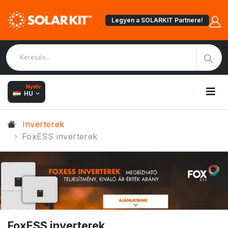
Legyen a SOLARKIT Partnere!
Nyelv:
HU
Inverterek
FoxESS inverterek
FoxESS inverterek