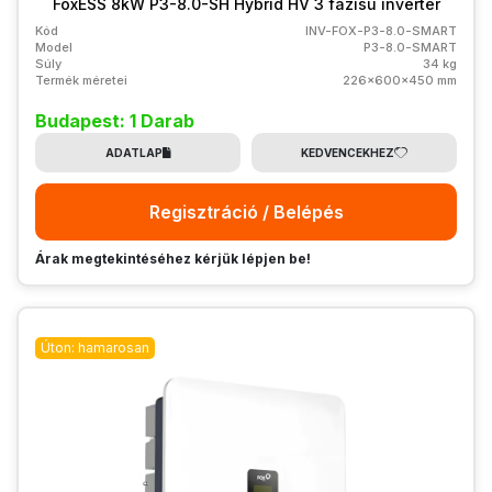
FoxESS 8kW P3-8.0-SH Hybrid HV 3 fázisú inverter
Kód
INV-FOX-P3-8.0-SMART
Model
P3-8.0-SMART
Súly
34 kg
Termék méretei
226x600x450 mm
Budapest: 1 Darab
ADATLAP
KEDVENCEKHEZ
Regisztráció / Belépés
Árak megtekintéséhez kérjük lépjen be!
Úton: hamarosan