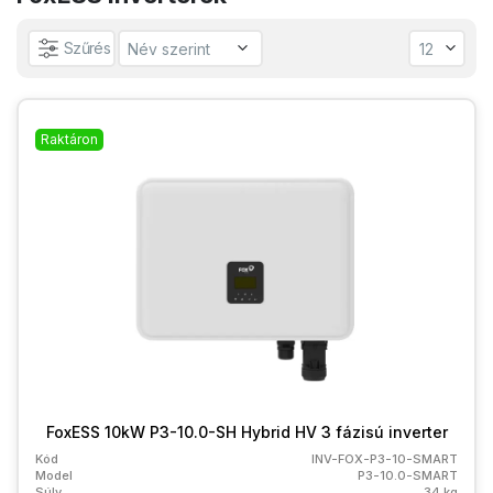
Szűrés
Raktáron
FoxESS 10kW P3-10.0-SH Hybrid HV 3 fázisú inverter
Kód
INV-FOX-P3-10-SMART
Model
P3-10.0-SMART
Súly
34 kg