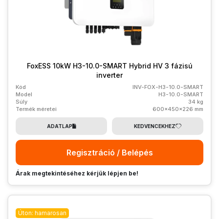
FoxESS 10kW H3-10.0-SMART Hybrid HV 3 fázisú
inverter
Kód
INV-FOX-H3-10.0-SMART
Model
H3-10.0-SMART
Súly
34 kg
Termék méretei
600x450x226 mm
ADATLAP
KEDVENCEKHEZ
Regisztráció / Belépés
Árak megtekintéséhez kérjük lépjen be!
Úton: hamarosan