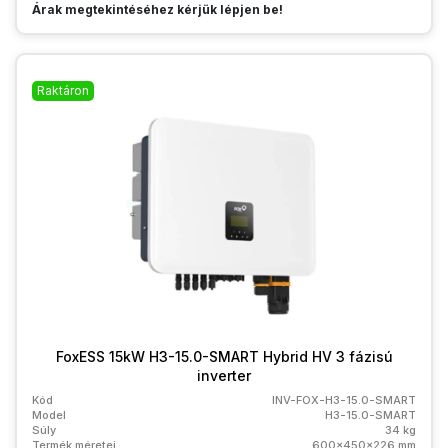
Árak megtekintéséhez kérjük lépjen be!
Raktáron
FoxESS 15kW H3-15.0-SMART Hybrid HV 3 fázisú
inverter
Kód
INV-FOX-H3-15.0-SMART
Model
H3-15.0-SMART
Súly
34 kg
Termék méretei
600x450x226 mm