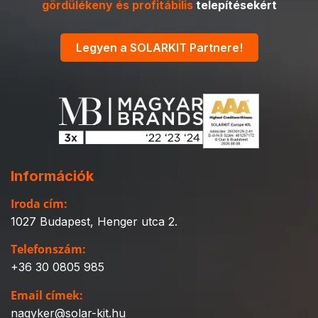
gördülékeny és profitábilis
telepítésekért
Legyen a SOLARKIT Partnere!
Információk
Iroda cím:
1027 Budapest, Henger utca 2.
Telefonszám:
+36 30 0805 985
Email címek:
nagyker@solar-kit.hu