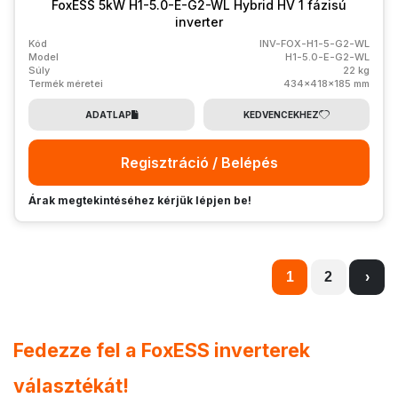
FoxESS 5kW H1-5.0-E-G2-WL Hybrid HV 1 fázisú
inverter
Kód
INV-FOX-H1-5-G2-WL
Model
H1-5.0-E-G2-WL
Súly
22 kg
Termék méretei
434x418x185 mm
ADATLAP
KEDVENCEKHEZ
Regisztráció / Belépés
Árak megtekintéséhez kérjük lépjen be!
1
2
›
Fedezze fel a FoxESS inverterek
választékát!