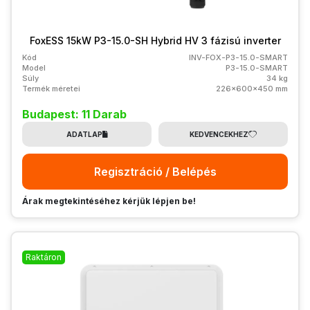
FoxESS 15kW P3-15.0-SH Hybrid HV 3 fázisú inverter
Kód
INV-FOX-P3-15.0-SMART
Model
P3-15.0-SMART
Súly
34 kg
Termék méretei
226x600x450 mm
Budapest: 11 Darab
ADATLAP
KEDVENCEKHEZ
Regisztráció / Belépés
Árak megtekintéséhez kérjük lépjen be!
Raktáron