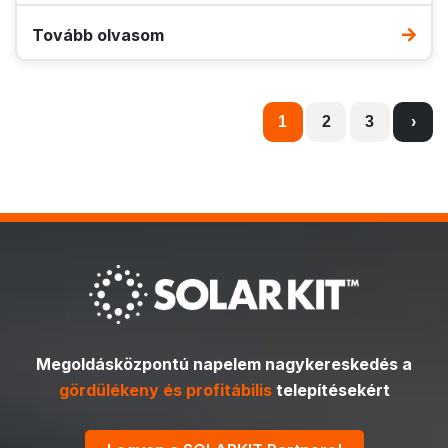
Tovább olvasom
1
2
3
›
Megoldásközpontú napelem nagykereskedés a
gördülékeny és profitábilis
telepítésekért