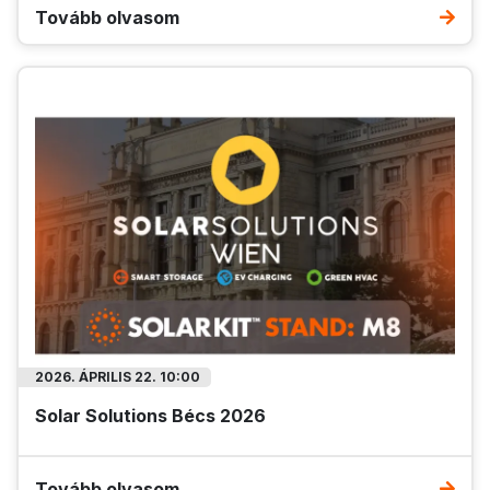
Tovább olvasom
Ajánlat lejár: 2026.09.10.
Ajánlat lejár: 2026.09.10.
Kifutó
Raktáron
2026. ÁPRILIS 22. 10:00
Solar Solutions Bécs 2026
Tovább olvasom