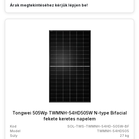
Árak megtekintéséhez kérjük lépjen be!
Tongwei 505Wp TWMNH-54HD505W N-type Bifacial
fekete keretes napelem
Kód
SOL-TWS-TWMNH-54HD-505W-BF
Model
TWMNH-54HD505
Súly
27 kg