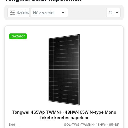
Szűrés
Raktáron
Tongwei 465Wp TWMNH-48HW465W N-type Mono
fekete keretes napelem
Kód
SOL-TWS-TWMNH-48HW-465-BF