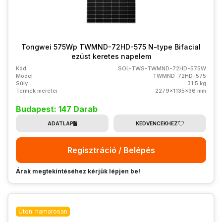
Tongwei 575Wp TWMND-72HD-575 N-type Bifacial
ezüst keretes napelem
Kód
SOL-TWS-TWMND-72HD-575W
Model
TWMND-72HD-575
Súly
31.5 kg
Termék méretei
2279x1135x36 mm
Budapest: 147 Darab
ADATLAP
KEDVENCEKHEZ
Regisztráció / Belépés
Árak megtekintéséhez kérjük lépjen be!
Úton: hamarosan