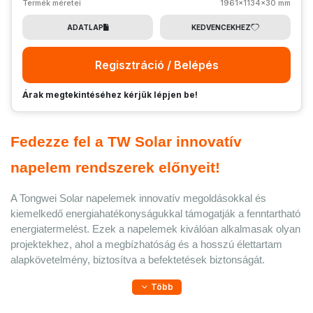
Termék méretei
1961x1134x30 mm
ADATLAP
KEDVENCEKHEZ
Regisztráció / Belépés
Árak megtekintéséhez kérjük lépjen be!
Fedezze fel a TW Solar innovatív 
napelem rendszerek előnyeit!
A Tongwei Solar napelemek innovatív megoldásokkal és 
kiemelkedő energiahatékonyságukkal támogatják a fenntartható 
energiatermelést. Ezek a napelemek kiválóan alkalmasak olyan 
projektekhez, ahol a megbízhatóság és a hosszú élettartam 
alapkövetelmény, biztosítva a befektetések biztonságát. 
Több