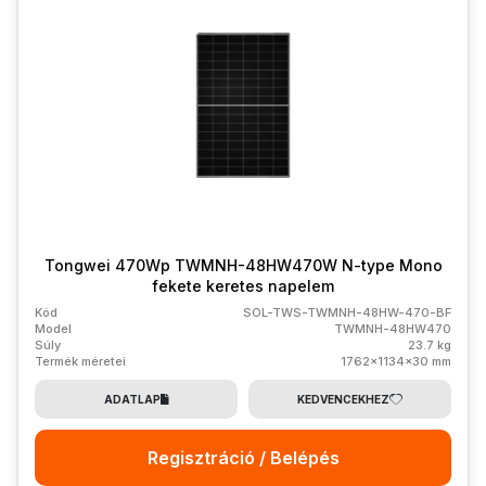
Tongwei 470Wp TWMNH-48HW470W N-type Mono
fekete keretes napelem
Kód
SOL-TWS-TWMNH-48HW-470-BF
Model
TWMNH-48HW470
Súly
23.7 kg
Termék méretei
1762x1134x30 mm
ADATLAP
KEDVENCEKHEZ
Regisztráció / Belépés