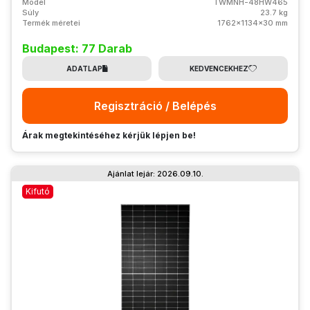
Model
TWMNH-48HW465
Súly
23.7 kg
Termék méretei
1762x1134x30 mm
Budapest: 77 Darab
ADATLAP
KEDVENCEKHEZ
Regisztráció / Belépés
Árak megtekintéséhez kérjük lépjen be!
Ajánlat lejár: 2026.09.10.
Kifutó