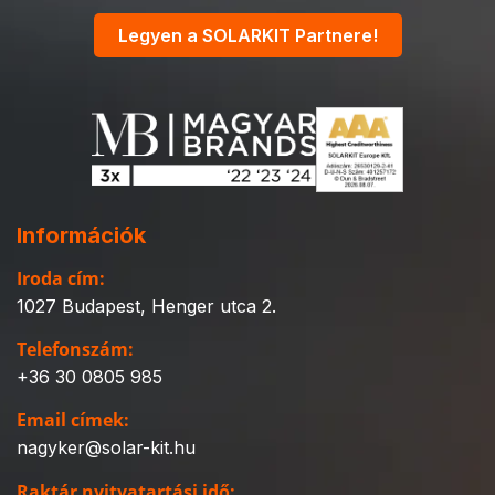
Legyen a SOLARKIT Partnere!
Információk
Iroda cím:
1027 Budapest, Henger utca 2.
Telefonszám:
+36 30 0805 985
Email címek:
nagyker@solar-kit.hu
Raktár nyitvatartási idő: