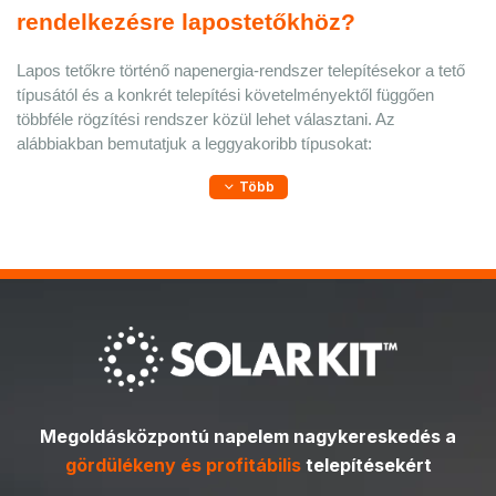
rendelkezésre lapostetőkhöz?
Lapos tetőkre történő napenergia-rendszer telepítésekor a tető 
típusától és a konkrét telepítési követelményektől függően 
többféle rögzítési rendszer közül lehet választani. Az 
alábbiakban bemutatjuk a leggyakoribb típusokat:
Több
Megoldásközpontú napelem nagykereskedés a
gördülékeny és profitábilis
telepítésekért