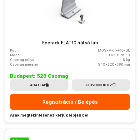
Enerack FLAT10 hátsó láb
Kód
MOS-MKT-F10-BL
Model
ERK-BPR-10
Csomag súlya
8 kg
Csomag méretei
540x220x380 mm
Budapest: 528 Csomag
ADATLAP
KEDVENCEKHEZ
Regisztráció / Belépés
Árak megtekintéséhez kérjük lépjen be!