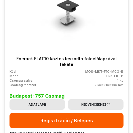
Enerack FLAT10 köztes leszorító földelőlapkával
fekete
Kód
MOS-MKT-F10-MCG-B
Model
ERK-EIC-B
Csomag súlya
4 kg
Csomag méretei
260x210x180 mm
Budapest: 757 Csomag
ADATLAP
KEDVENCEKHEZ
Regisztráció / Belépés