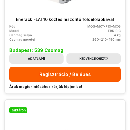
Enerack FLAT10 köztes leszorító földelőlapkával
Kód
MOS-MKT-F10-MCG
Model
ERK-EIC
Csomag súlya
4 kg
Csomag méretei
260x210x180 mm
Budapest: 539 Csomag
ADATLAP
KEDVENCEKHEZ
Regisztráció / Belépés
Árak megtekintéséhez kérjük lépjen be!
Raktáron