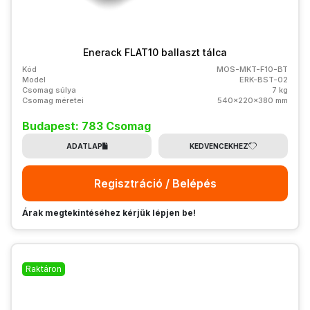
Enerack FLAT10 ballaszt tálca
Kód
MOS-MKT-F10-BT
Model
ERK-BST-02
Csomag súlya
7 kg
Csomag méretei
540x220x380 mm
Budapest: 783 Csomag
ADATLAP
KEDVENCEKHEZ
Regisztráció / Belépés
Árak megtekintéséhez kérjük lépjen be!
Raktáron