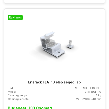
Raktáron
Enerack FLAT10 első segéd láb
Kód
MOS-MKT-F10-SFL
Model
ERK-BUF-10
Csomag súlya
3 kg
Csomag méretei
220x200x540 mm
Budapest: 133 Csomag