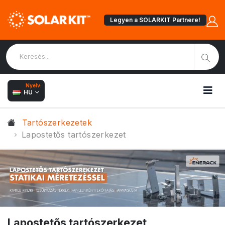
Legyen a SOLARKIT Partnere!
Nyelv:
HU
Tartószerkezetek
Lapostetős tartószerkezet
Lapostetős tartószerkezet