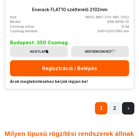
Enerack FLAT10 szélterelő 2102mm
Kód
MOS-MKT-F10-WD-2102
Model
ERK-BPW-10
Csomag súlya
6 kg
Csomag méretei
540x220x380 mm
Budapest: 350 Csomag
ADATLAP
KEDVENCEKHEZ
Regisztráció / Belépés
Árak megtekintéséhez kérjük lépjen be!
1
2
›
Milyen típusú rögzítési rendszerek állnak 