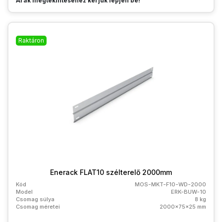
Árak megtekintéséhez kérjük lépjen be!
Raktáron
Enerack FLAT10 szélterelő 2000mm
Kód
MOS-MKT-F10-WD-2000
Model
ERK-BUW-10
Csomag súlya
8 kg
Csomag méretei
2000x75x25 mm