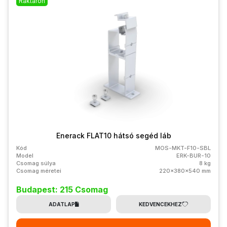
Raktáron
Enerack FLAT10 hátsó segéd láb
Kód
MOS-MKT-F10-SBL
Model
ERK-BUR-10
Csomag súlya
8 kg
Csomag méretei
220x380x540 mm
Budapest: 215 Csomag
ADATLAP
KEDVENCEKHEZ