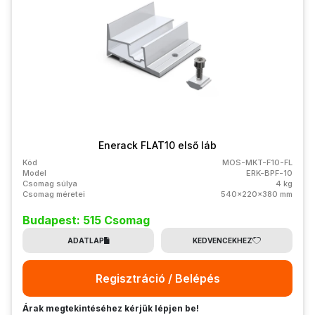
Enerack FLAT10 első láb
Kód
MOS-MKT-F10-FL
Model
ERK-BPF-10
Csomag súlya
4 kg
Csomag méretei
540x220x380 mm
Budapest: 515 Csomag
ADATLAP
KEDVENCEKHEZ
Regisztráció / Belépés
Árak megtekintéséhez kérjük lépjen be!