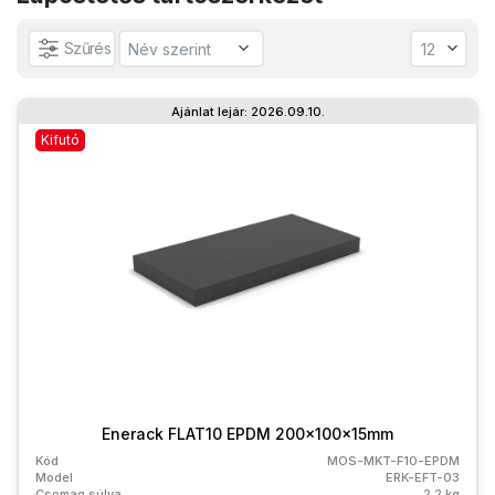
Szűrés
Ajánlat lejár: 2026.09.10.
Kifutó
Enerack FLAT10 EPDM 200x100x15mm
Kód
MOS-MKT-F10-EPDM
Model
ERK-EFT-03
Csomag súlya
2.2 kg