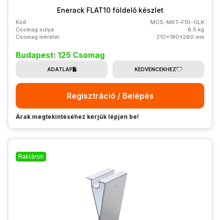
Enerack FLAT10 földelő készlet
Kód
MOS-MKT-F10-GLK
Csomag súlya
6.5 kg
Csomag méretei
210x180x260 mm
Budapest: 125 Csomag
ADATLAP
KEDVENCEKHEZ
Regisztráció / Belépés
Árak megtekintéséhez kérjük lépjen be!
Raktáron