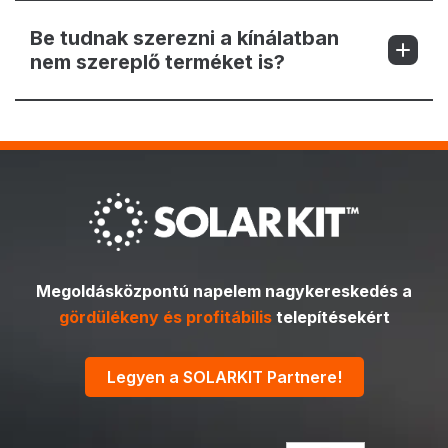
Be tudnak szerezni a kínálatban
nem szereplő terméket is?
Megoldásközpontú napelem nagykereskedés a
gördülékeny és profitábilis
telepítésekért
Legyen a SOLARKIT Partnere!