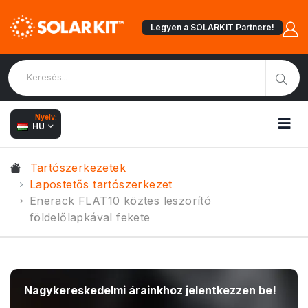
Legyen a SOLARKIT Partnere!
Nyelv:
HU
Tartószerkezetek
Lapostetős tartószerkezet
Enerack FLAT10 köztes leszorító
földelőlapkával fekete
Nagykereskedelmi árainkhoz jelentkezzen be!