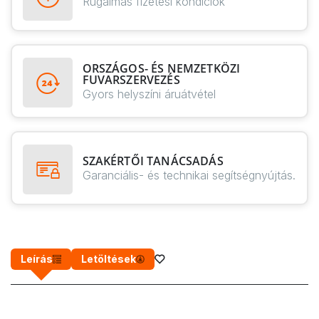
Rugalmas fizetési kondíciók
ORSZÁGOS- ÉS NEMZETKÖZI
FUVARSZERVEZÉS
Gyors helyszíni áruátvétel
SZAKÉRTŐI TANÁCSADÁS
Garanciális- és technikai segítségnyújtás.
Leírás
Letöltések