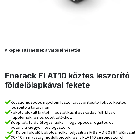
A képek eltérhetnek a valós kinézettől!
Enerack FLAT10 köztes leszorító
földelőlapkával fekete
Két szomszédos napelem leszorítását biztosító fekete köztes
leszorító a tartósínen
Fekete eloxált kivitel — esztétikus illeszkedés full-black
napelemekhez és sötét tetőkhöz
Beépített földelőfogas lapka — egylépéses rögzítés és
potenciálkiegyenlítés egyszerre
Külön földelő bekötés nélkül teljesíti az MSZ HD 60364 előírásait
30–40 mm vastag modulkeretekhez, a FLAT10 sínrendszerrel