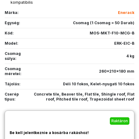
kompatibilis
Márka:
Enerack
Egység:
Csomag (1 Csomag = 50 Darab)
Kód:
MOS-MKT-F10-MCG-B
Model:
ERK-EIC-B
Csomag
4 kg
súlya:
Csomag
260x210x180 mm
méretei:
Tájolás:
Déli 10 fokos
,
Kelet-nyugati 10 fokos
Cserép
Concrete tile
,
Beaver tile
,
Flat tile
,
Shingle roof
,
Flat
típus:
roof
,
Pitched tile roof
,
Trapezoidal sheet roof
Raktáron
Be kell jelentkeznie a kosárba rakáshoz!