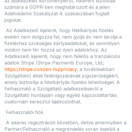
az adatkezelés körülményeiről, valamint biztosítja
számára a GDPR-ben meghatározott és a jelen
Adatvédelmi Szabályzat 4. szakaszában foglalt
jogokat.
Az Adatkezelő kijelenti, hogy hitelkártyás fizetés
esetén nem dolgozza fel, nem gyűjti és nem tárolja a
fizetéshez szükséges kártyaadatokat, és semmilyen
módon nem fér hozzá az ilyen adatokhoz. Az
Adatkezelő kijelenti, hogy nem felelős a tranzakciós
adatok Stripe (Stripe Payments Europe, Ltd.;
https://stripe.com/en-hu/privacy
; a továbbiakban:
Szolgáltató) általi feldolgozásának jogszerűségéért,
amely biztosítja a hitelkártyás fizetési lehetőséget. A
Felhasználó a Szolgáltató adatkezeléséről a
Szolgáltató honlapján vagy egyéb kapcsolattartási
csatornáin keresztül tájékozódhat.
Felhasználói fiók
A sikeres regisztrációt követően, illetve amennyiben a
Partner/Felhasználó a megrendelés során bejelöli a