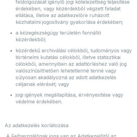
feldolgozását igénylő jogi kötelezettség teljesítése
érdekében, vagy közérdekből végzett feladat
ellátása, illetve az adatkezelőre ruházott
közhatalmi jogosítvány gyakorlása érdekében;
a közegészségügy területén fennálló
közérdekből;
közérdekű archiválási célokból, tudományos vagy
történelmi kutatási célokból, illetve statisztikai
célokból, amennyiben az adattörléshez való jog
valószínűsíthetően lehetetlenné tenné vagy
súlyosan akadályozná az adott adatkezelés
céljainak elérését; vagy
jogi igények megállapítása, érvényesítése vagy
védelme érdekében.
Az adatkezelés korlátozása
A Felhasználónak joga van az Adatkezelőtől az