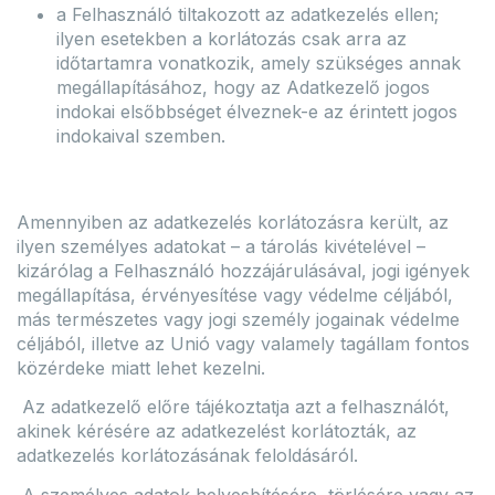
a Felhasználó tiltakozott az adatkezelés ellen;
ilyen esetekben a korlátozás csak arra az
időtartamra vonatkozik, amely szükséges annak
megállapításához, hogy az Adatkezelő jogos
indokai elsőbbséget élveznek-e az érintett jogos
indokaival szemben.
Amennyiben az adatkezelés korlátozásra került, az
ilyen személyes adatokat – a tárolás kivételével –
kizárólag a Felhasználó hozzájárulásával, jogi igények
megállapítása, érvényesítése vagy védelme céljából,
más természetes vagy jogi személy jogainak védelme
céljából, illetve az Unió vagy valamely tagállam fontos
közérdeke miatt lehet kezelni.
Az adatkezelő előre tájékoztatja azt a felhasználót,
akinek kérésére az adatkezelést korlátozták, az
adatkezelés korlátozásának feloldásáról.
A személyes adatok helyesbítésére, törlésére vagy az