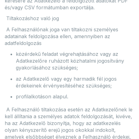
kérésére az Adatkezelő a feldolgozott adatokat PDF
és/vagy CSV formátumban exportálja.
Tiltakozáshoz való jog
A Felhasználónak joga van tiltakozni személyes
adatainak feldolgozása ellen, amennyiben az
adatfeldolgozás
közérdekű feladat végrehajtásához vagy az
Adatkezelőre ruházott közhatalmi jogosítvány
gyakorlásához szükséges;
az Adatkezelő vagy egy harmadik fél jogos
érdekeinek érvényesítéséhez szükséges;
profilalkotáson alapul.
A Felhasználó tiltakozása esetén az Adatkezelőnek le
kell állítania a személyes adatok feldolgozását, kivéve,
ha az Adatkezelő bizonyítja, hogy az adatkezelés
olyan kényszerítő erejű jogos okokkal indokolt,
amelyek elsőbbséget élveznek a Felhasználó érdekei,