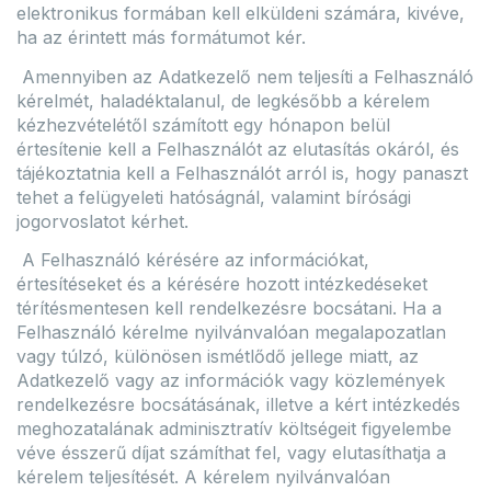
elektronikus formában kell elküldeni számára, kivéve,
ha az érintett más formátumot kér.
Amennyiben az Adatkezelő nem teljesíti a Felhasználó
kérelmét, haladéktalanul, de legkésőbb a kérelem
kézhezvételétől számított egy hónapon belül
értesítenie kell a Felhasználót az elutasítás okáról, és
tájékoztatnia kell a Felhasználót arról is, hogy panaszt
tehet a felügyeleti hatóságnál, valamint bírósági
jogorvoslatot kérhet.
A Felhasználó kérésére az információkat,
értesítéseket és a kérésére hozott intézkedéseket
térítésmentesen kell rendelkezésre bocsátani. Ha a
Felhasználó kérelme nyilvánvalóan megalapozatlan
vagy túlzó, különösen ismétlődő jellege miatt, az
Adatkezelő vagy az információk vagy közlemények
rendelkezésre bocsátásának, illetve a kért intézkedés
meghozatalának adminisztratív költségeit figyelembe
véve ésszerű díjat számíthat fel, vagy elutasíthatja a
kérelem teljesítését. A kérelem nyilvánvalóan