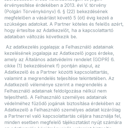
érvényesítése érdekében a 2013. évi V. törvény
(Polgári Törvénykönyv) 6. § (22) bekezdésének
megfelelően a vásárlást követő 5 (öt) évig kezeli a
szükséges adatokat. A Partner köteles és felelős azért,
hogy értesítse az Adatkezelőt, ha a kapcsolattartó
adataiban változás következik be.
Az adatkezelés jogalapja: a Felhasználó adatainak
kezelésének jogalapja az Adatkezelő jogos érdeke,
amely az Általános adatvédelmi rendelet (GDPR) 6.
cikke (1) bekezdésének f) pontján alapul, az
Adatkezelő és a Partner közötti kapcsolattartás,
valamint a megrendelés teljesítése tekintetében. Az
Adatkezelő véleménye szerint a megrendelés a
Felhasználó adatainak feldolgozása nélkül nem
teljesíthető. A Felhasználó személyes adatainak
védelméhez fűződő jogának biztosítása érdekében az
Adatkezelő a Felhasználó személyes adatait kizárólag
a Partnerrel való kapcsolattartás céljára használja fel,
minden esetben megfelelő tájékoztatást nyújt számára