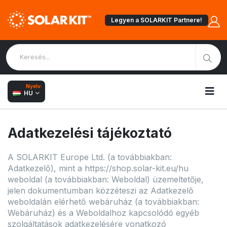
Legyen a SOLARKIT Partnere!
Nyelv:
HU
Adatkezelési tájékoztató
A SOLARKIT Europe Ltd. (a továbbiakban:
Adatkezelő), mint a https://shop.solar-kit.eu/hu
weboldal (a továbbiakban: Weboldal) üzemeltetője,
jelen dokumentumban közzéteszi az Adatkezelő
weboldalán elérhető webáruház (a továbbiakban:
Webáruház) és a Weboldalhoz kapcsolódó egyéb
szolgáltatások adatkezelésére vonatkozó