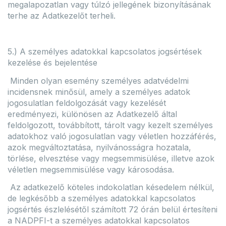
megalapozatlan vagy túlzó jellegének bizonyításának
terhe az Adatkezelőt terheli.
5.) A személyes adatokkal kapcsolatos jogsértések
kezelése és bejelentése
Minden olyan esemény személyes adatvédelmi
incidensnek minősül, amely a személyes adatok
jogosulatlan feldolgozását vagy kezelését
eredményezi, különösen az Adatkezelő által
feldolgozott, továbbított, tárolt vagy kezelt személyes
adatokhoz való jogosulatlan vagy véletlen hozzáférés,
azok megváltoztatása, nyilvánosságra hozatala,
törlése, elvesztése vagy megsemmisülése, illetve azok
véletlen megsemmisülése vagy károsodása.
Az adatkezelő köteles indokolatlan késedelem nélkül,
de legkésőbb a személyes adatokkal kapcsolatos
jogsértés észlelésétől számított 72 órán belül értesíteni
a NADPFI-t a személyes adatokkal kapcsolatos