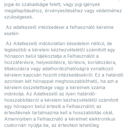
jogai és szabadságai felett, vagy jogi igények
megállapításához, érvényesítéséhez vagy védelméhez
szükségesek.
Az adatkezelő intézkedései a felhasználó kérelme
esetén
Az Adatkezelő indokolatlan késedelem nélkül, de
legkésőbb a kérelem kézhezvételétől számított egy
hónapon belül tájékoztatja a Felhasználót a
hozzáférésre, helyesbítésre, törlésre, korlátozásra,
tiltakozásra vagy adathordozhatóságra vonatkozó
kérelem kapcsán hozott intézkedésekről. Ez a határidő
azonban két hónappal meghosszabbítható, ha azt a
kérelem összetettsége vagy a kérelmek száma
indokolja. Az Adatkezelő az ilyen határidő-
hosszabbításról a kérelem kézhezvételétől számított
egy hónapon belül értesíti a Felhasználót; az
értesítésnek tartalmaznia kell a hosszabbítás okát.
Amennyiben a Felhasználó a kérelmet elektronikus
csatornán nyújtja be, az értesítést lehetőleg