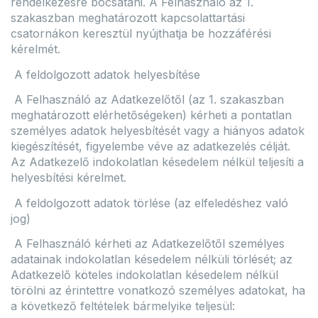
rendelkezésre bocsátani. A Felhasználó az 1.
szakaszban meghatározott kapcsolattartási
csatornákon keresztül nyújthatja be hozzáférési
kérelmét.
A feldolgozott adatok helyesbítése
A Felhasználó az Adatkezelőtől (az 1. szakaszban
meghatározott elérhetőségeken) kérheti a pontatlan
személyes adatok helyesbítését vagy a hiányos adatok
kiegészítését, figyelembe véve az adatkezelés célját.
Az Adatkezelő indokolatlan késedelem nélkül teljesíti a
helyesbítési kérelmet.
A feldolgozott adatok törlése (az elfeledéshez való
jog)
A Felhasználó kérheti az Adatkezelőtől személyes
adatainak indokolatlan késedelem nélküli törlését; az
Adatkezelő köteles indokolatlan késedelem nélkül
törölni az érintettre vonatkozó személyes adatokat, ha
a következő feltételek bármelyike teljesül: