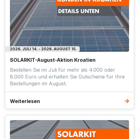
Gewicht
50
EP12
Abmessungen
638x408x23
dell
P3-15.0-SMART-EP12 PLUS
ewicht
132 kg
bmessungen
1200x1100x600 mm
Budapest: 35 Stück
DATASHEET
TO FAVOURITE
udapest: 13 Stück
DATASHEET
TO FAVOURITES
Registrieren / Anmelden
2026. JULI 14. - 2026. AUGUST 15.
Registrieren / Anmelden
Bitte melden Sie sich an, um die Pr
SOLARKIT-August-Aktion Kroatien
anzuzeigen!
tte melden Sie sich an, um die Preise
Bestellen Sie im Juli für mehr als 4.000 oder
nzuzeigen!
8.000 Euro und erhalten Sie Gutscheine für Ihre
Bestellungen im August.
Weiterlesen