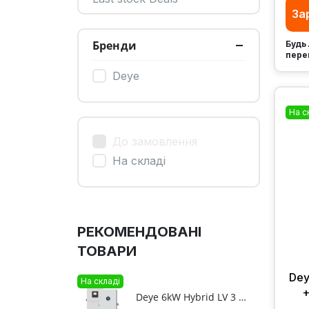
За
Бренди
Будь 
пере
Deye
На с
До замовлення
На складі
РЕКОМЕНДОВАНІ
ТОВАРИ
Dey
На складі
+
Deye 6kW Hybrid LV 3 phase + 11.8kWh F12-C LV ESS bundle