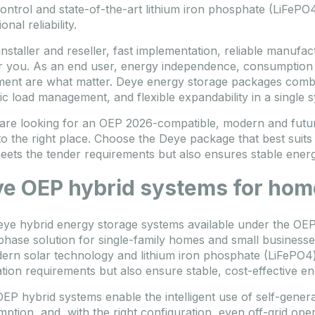
ntrol and state-of-the-art lithium iron phosphate (LiFePO4
onal reliability.
installer and reseller, fast implementation, reliable manufa
r you. As an end user, energy independence, consumption 
ment are what matter. Deye energy storage packages combin
c load management, and flexible expandability in a single 
 are looking for an OEP 2026-compatible, modern and futu
o the right place. Choose the Deye package that best suits 
eets the tender requirements but also ensures stable ener
e OEP hybrid systems for hom
ye hybrid energy storage systems available under the OEP 
phase solution for single-family homes and small busines
ern solar technology and lithium iron phosphate (LiFePO4
ation requirements but also ensure stable, cost-effective 
EP hybrid systems enable the intelligent use of self-genera
ption, and, with the right configuration, even off-grid oper