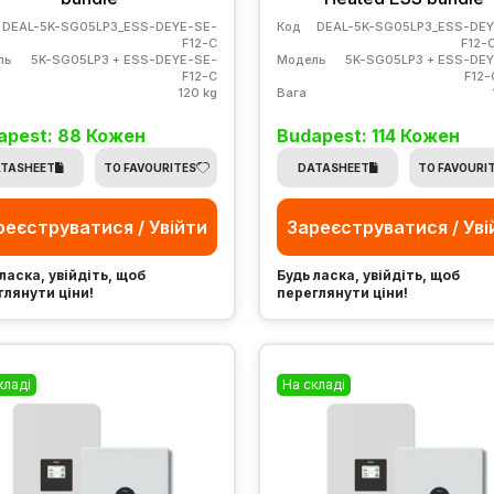
DEAL-5K-SG05LP3_ESS-DEYE-SE-
Код
DEAL-5K-SG05LP3_ESS-DEY
F12-C
F12-
ль
5K-SG05LP3 + ESS-DEYE-SE-
Модель
5K-SG05LP3 + ESS-DE
F12-C
F12
120 kg
Вага
apest: 88 Кожен
Budapest: 114 Кожен
TASHEET
TO FAVOURITES
DATASHEET
TO FAVOURI
реєструватися / Увійти
Зареєструватися / Уві
ласка, увійдіть, щоб
Будь ласка, увійдіть, щоб
глянути ціни!
переглянути ціни!
кладі
На складі