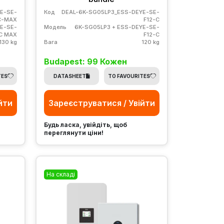
E-SE-
Код
DEAL-6K-SG05LP3_ESS-DEYE-SE-
C-MAX
F12-C
YE-SE-
Модель
6K-SG05LP3 + ESS-DEYE-SE-
-C MAX
F12-C
130 kg
Вага
120 kg
Budapest: 99 Кожен
TES
DATASHEET
TO FAVOURITES
йти
Зареєструватися / Увійти
Будь ласка, увійдіть, щоб
переглянути ціни!
На складі