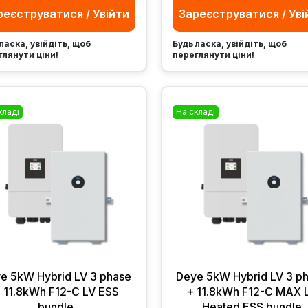
реєструватися / Увійти
Зареєструватися / Уві
ласка, увійдіть, щоб
Будь ласка, увійдіть, щоб
глянути ціни!
переглянути ціни!
кладі
На складі
e 5kW Hybrid LV 3 phase
Deye 5kW Hybrid LV 3 p
 11.8kWh F12-C LV ESS
+ 11.8kWh F12-C MAX 
bundle
Heated ESS bundle