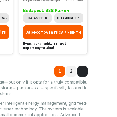
дігріву
Нагрівання акумулятора
З підігрівом
Budapest: 388 Кожен
TES
DATASHEET
TO FAVOURITES
йти
Зареєструватися / Увійти
Будь ласка, увійдіть, щоб
переглянути ціни!
1
2
›
but only if it opts for a truly compatible,
storage packages are specifically tailored to
stems.
er intelligent energy management, grid feed-
 inverter technology. The system is scalable,
 small commercial applications. Advanced