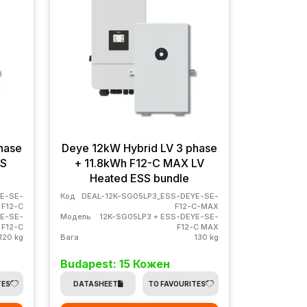
hase
Deye 12kW Hybrid LV 3 phase
SS
+ 11.8kWh F12-C MAX LV
Heated ESS bundle
E-SE-
Код
DEAL-12K-SG05LP3_ESS-DEYE-SE-
F12-C
F12-C-MAX
YE-SE-
Модель
12K-SG05LP3 + ESS-DEYE-SE-
F12-C
F12-C MAX
120 kg
Вага
130 kg
Budapest: 15 Кожен
TES
DATASHEET
TO FAVOURITES