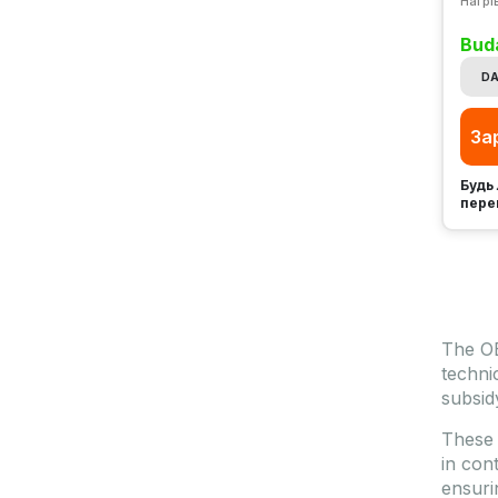
Нагрі
Bud
DA
За
Будь 
пере
The OE
techni
subsid
These 
in con
ensuri