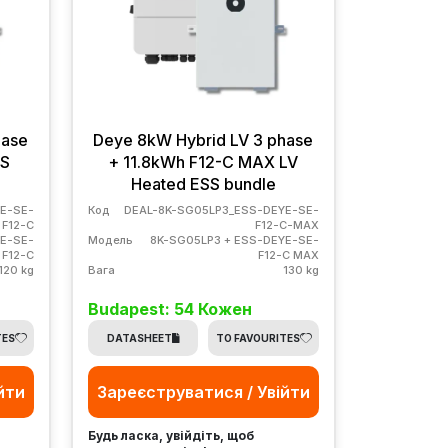
hase
Deye 8kW Hybrid LV 3 phase
SS
+ 11.8kWh F12-C MAX LV
Heated ESS bundle
E-SE-
Код
DEAL-8K-SG05LP3_ESS-DEYE-SE-
F12-C
F12-C-MAX
YE-SE-
Модель
8K-SG05LP3 + ESS-DEYE-SE-
F12-C
F12-C MAX
120 kg
Вага
130 kg
Budapest: 54 Кожен
TES
DATASHEET
TO FAVOURITES
йти
Зареєструватися / Увійти
Будь ласка, увійдіть, щоб