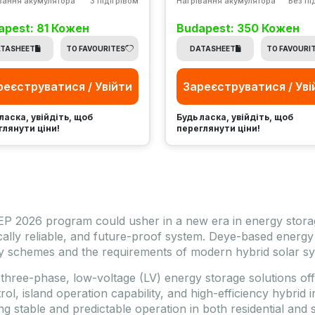
вання акумулятора
З підігрівом
Нагрівання акумулятора
Без пі
apest: 81 Кожен
Budapest: 350 Кожен
TASHEET
TO FAVOURITES
DATASHEET
TO FAVOURI
реєструватися / Увійти
Зареєструватися / Уві
ласка, увійдіть, щоб
Будь ласка, увійдіть, щоб
глянути ціни!
переглянути ціни!
P 2026 program could usher in a new era in energy storage—
cally reliable, and future-proof system. Deye-based energy 
y schemes and the requirements of modern hybrid solar sy
three-phase, low-voltage (LV) energy storage solutions off
trol, island operation capability, and high-efficiency hybrid
ng stable and predictable operation in both residential and