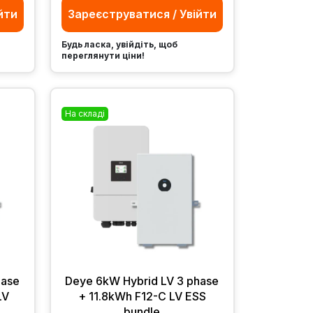
йти
Зареєструватися / Увійти
Будь ласка, увійдіть, щоб
переглянути ціни!
На складі
hase
Deye 6kW Hybrid LV 3 phase
LV
+ 11.8kWh F12-C LV ESS
bundle