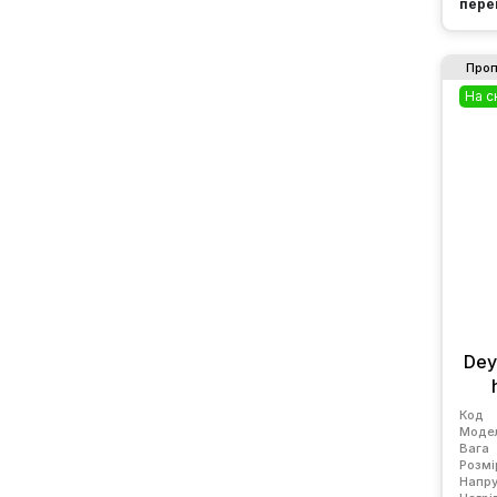
пере
Проп
На с
Dey
Код
Моде
Вага
Розмі
Напру