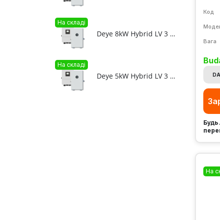
Код
На складі
Моде
Deye 8kW Hybrid LV 3 phase + 11.8kWh F12-C LV ESS bundle
Вага
Bud
На складі
Deye 5kW Hybrid LV 3 phase + 11.8kWh F12-C LV ESS bundle
DA
За
Будь 
пере
На с