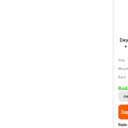
Dey
+
Код
Моде
Вага
Bud
DA
За
Будь 