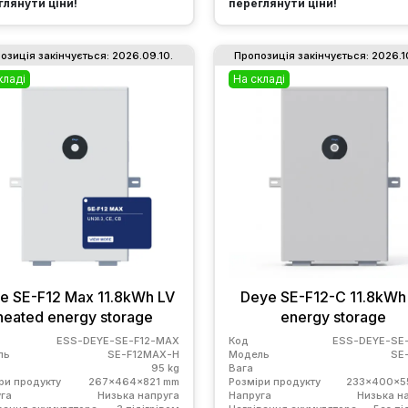
глянути ціни!
переглянути ціни!
озиція закінчується: 2026.09.10.
Пропозиція закінчується: 2026.1
кладі
На складі
e SE-F12 Max 11.8kWh LV
Deye SE-F12-C 11.8kWh
heated energy storage
energy storage
ESS-DEYE-SE-F12-MAX
Код
ESS-DEYE-SE-
ль
SE-F12MAX-H
Модель
SE
95 kg
Вага
ри продукту
267x464x821 mm
Розміри продукту
233x400x5
га
Низька напруга
Напруга
Низька н