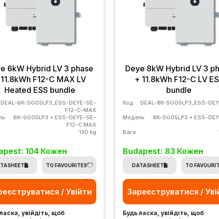
e 6kW Hybrid LV 3 phase
Deye 8kW Hybrid LV 3 p
 11.8kWh F12-C MAX LV
+ 11.8kWh F12-C LV E
Heated ESS bundle
bundle
DEAL-6K-SG05LP3_ESS-DEYE-SE-
Код
DEAL-8K-SG05LP3_ESS-DEY
F12-C-MAX
ль
6K-SG05LP3 + ESS-DEYE-SE-
Модель
8K-SG05LP3 + ESS-DE
F12-C MAX
130 kg
Вага
apest: 104 Кожен
Budapest: 83 Кожен
TASHEET
TO FAVOURITES
DATASHEET
TO FAVOURI
реєструватися / Увійти
Зареєструватися / Уві
ласка, увійдіть, щоб
Будь ласка, увійдіть, щоб