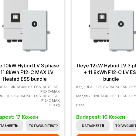
e 10kW Hybrid LV 3 phase
Deye 12kW Hybrid LV 3 p
 11.8kWh F12-C MAX LV
+ 11.8kWh F12-C LV E
Heated ESS bundle
bundle
DEAL-10K-SG05LP3_ESS-DEYE-SE-
Код
DEAL-12K-SG05LP3_ESS-DEY
F12-C-MAX
ль
10K-SG05LP3 + ESS-DEYE-SE-
Модель
12K-SG05LP3 + ESS-DE
F12-C MAX
130 kg
Вага
apest: 17 Кожен
Budapest: 10 Кожен
TASHEET
TO FAVOURITES
DATASHEET
TO FAVOURI