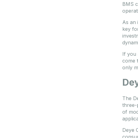
BMS co
operati
As an 
key fo
invest
dynami
If you
come t
only m
Dey
The De
three-
of mod
applic
Deye O
consum