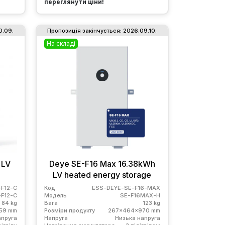
переглянути ціни!
0.09.
Пропозиція закінчується: 2026.09.10.
На складі
 LV
Deye SE-F16 Max 16.38kWh
LV heated energy storage
F12-C
Код
ESS-DEYE-SE-F16-MAX
-F12-C
Модель
SE-F16MAX-H
84 kg
Вага
123 kg
59 mm
Розміри продукту
267x464x970 mm
апруга
Напруга
Низька напруга