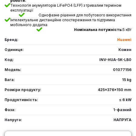
роботи:
Технологія акумуляторів LiFePO4 (LFP) з тривалим терміном
експлуатації
Однофазне рішення для побутового використання
Інтелектуальне дистанційне спостереження та підтримка
мобільного додатка
Номінальна потужність:
5 кВт
Бренд:
Huawei
Одиниця:
Кожен
Код:
INV-HUA-5K-LB0
Модель:
01077156
Вага:
15 kg
Розміри продукту:
425x376x150 mm
Продуктивність:
≤ 6 kW
Фаза:
1-фазний
Напруга:
НАПРУГА