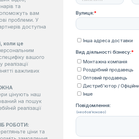
інарів та
 допоможуть вам
ові проблеми. У
партнерів доступна
, коли це
персональним
специфіку вашого
у реалізації
йнятті важливих
ОЖНА
ри цінують наш
тований на пошук
бійній реалізації
ІБ РОБОТИ:
регляньте ціни та
оформіть замовлення