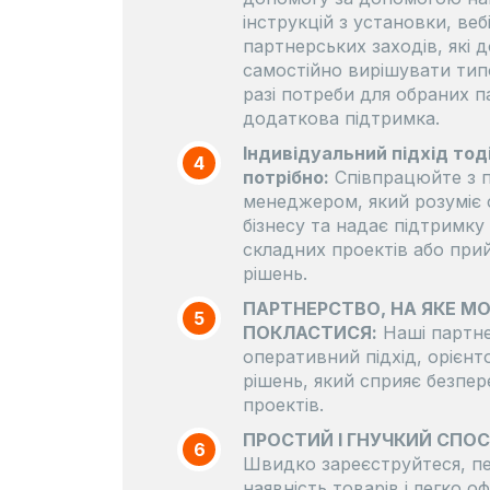
інструкцій з установки, веб
партнерських заходів, які
самостійно вирішувати тип
разі потреби для обраних 
додаткова підтримка.
Індивідуальний підхід тоді
4
потрібно:
Співпрацюйте з 
менеджером, який розуміє 
бізнесу та надає підтримку 
складних проектів або при
рішень.
ПАРТНЕРСТВО, НА ЯКЕ М
5
ПОКЛАСТИСЯ:
Наші партне
оперативний підхід, орієн
рішень, який сприяє безпере
проектів.
ПРОСТИЙ І ГНУЧКИЙ СПОС
6
Швидко зареєструйтеся, пе
наявність товарів і легко 