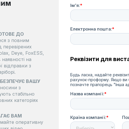
шим
ГОТОВЕ ДО
ся з повним
д перевірених
olax, Deye, FoxESS,
в наявності на
ї відправки з
ріборі.
АБЕЗПЕЧУЄ ВАШУ
дносини з
ують стабільно
овних категоріях
АГАЄ ВАМ
майте оперативну
ших відео,