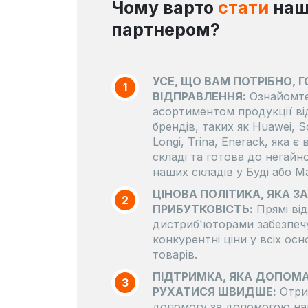
Чому варто
стати
на
партнером?
УСЕ, ЩО ВАМ ПОТРІБНО, 
1
ВІДПРАВЛЕННЯ:
Ознайомте
асортиментом продукції ві
брендів, таких як Huawei, S
Longi, Trina, Enerack, яка є 
складі та готова до негайно
наших складів у Буді або Ма
ЦІНОВА ПОЛІТИКА, ЯКА З
2
ПРИБУТКОВІСТЬ:
Прямі ві
дистриб'юторами забезпеч
конкурентні ціни у всіх осн
товарів.
ПІДТРИМКА, ЯКА ДОПОМ
3
РУХАТИСЯ ШВИДШЕ:
Отри
допомогу за допомогою на