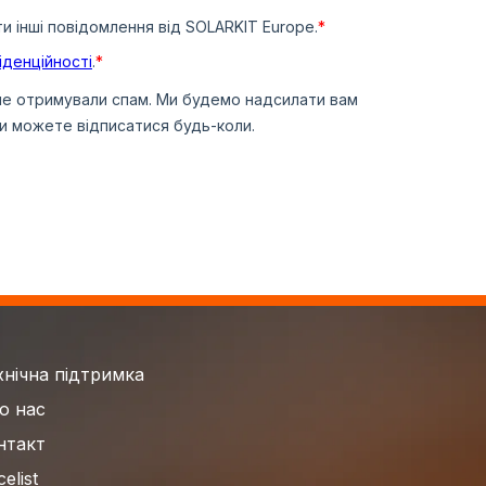
хнічна підтримка
о нас
нтакт
celist