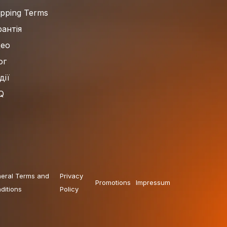
ipping Terms
рантія
део
ог
дії
Q
eral Terms and
Privacy
Promotions
Impressum
ditions
Policy