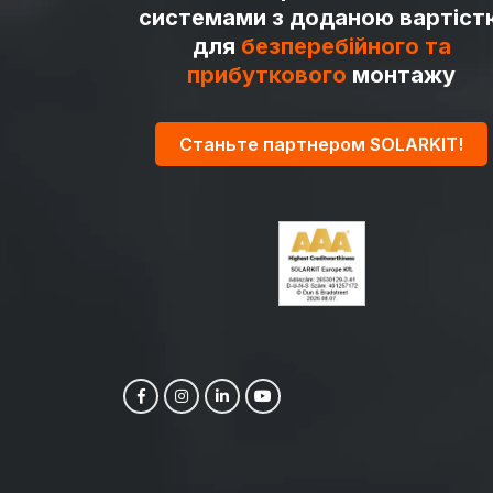
системами з доданою вартіст
для
безперебійного та
прибуткового
монтажу
Станьте партнером SOLARKIT!