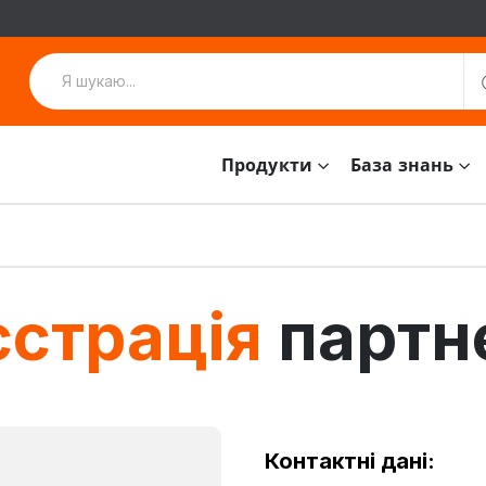
Продукти
База знань
єстрація
партн