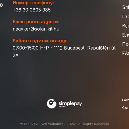
Номер телефону:
ю
Sh
+36 30 0805 985
Га
Електронні адреси:
Ві
nagyker@solar-kit.hu
Бл
Робочі години складу:
По
07:00-15:00 H-P - 1112 Budapest, Repülőtéri út
FA
2A
Gen
Con
© SOLARKIT B2B Webshop
•
2026
•
All Rights Reserved