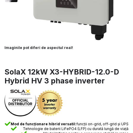
Imaginile pot diferi de aspectul real!
SolaX 12kW X3-HYBRID-12.0-D
Hybrid HV 3 phase inverter
Mod de funcționare hibrid versatil:
funcții on-grid, off-grid și UPS
Tehnologie de baterii LiFePO4 (LFP) cu durată lungă de viață