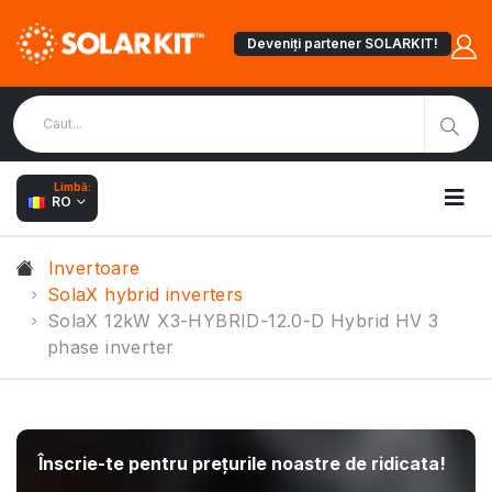
Deveniți partener SOLARKIT!
Limbă:
RO
Invertoare
SolaX hybrid inverters
SolaX 12kW X3-HYBRID-12.0-D Hybrid HV 3
phase inverter
Înscrie-te pentru prețurile noastre de ridicata!