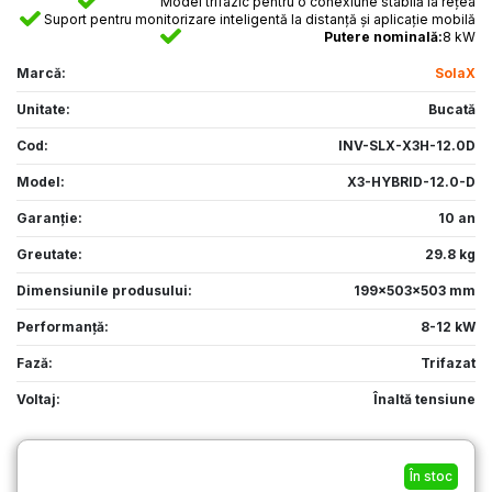
Model trifazic pentru o conexiune stabilă la rețea
Suport pentru monitorizare inteligentă la distanță și aplicație mobilă
Putere nominală:
8 kW
Marcă:
SolaX
Unitate:
Bucată
Cod:
INV-SLX-X3H-12.0D
Model:
X3-HYBRID-12.0-D
Garanție:
10 an
Greutate:
29.8 kg
Dimensiunile produsului:
199x503x503 mm
Performanţă:
8-12 kW
Fază:
Trifazat
Voltaj:
Înaltă tensiune
În stoc