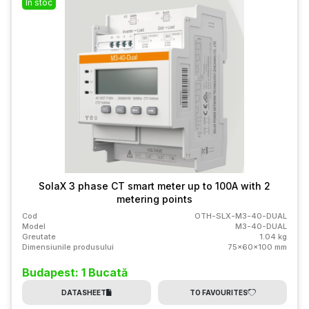
În stoc
SolaX 3 phase CT smart meter up to 100A with 2
metering points
Cod
OTH-SLX-M3-40-DUAL
Model
M3-40-DUAL
Greutate
1.04 kg
Dimensiunile produsului
75x60x100 mm
Budapest: 1 Bucată
DATASHEET
TO FAVOURITES