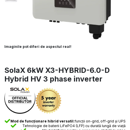
Imaginile pot diferi de aspectul real!
SolaX 6kW X3-HYBRID-6.0-D
Hybrid HV 3 phase inverter
Mod de funcționare hibrid versatil:
funcții on-grid, off-grid și UPS
Tehnologie de baterii LiFePO4 (LFP) cu durată lungă de viață