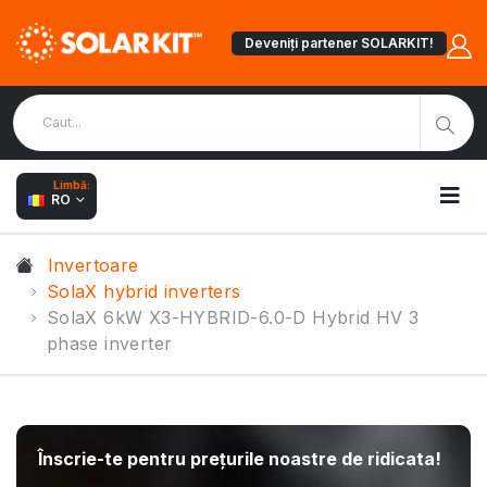
Deveniți partener SOLARKIT!
Limbă:
RO
Invertoare
SolaX hybrid inverters
SolaX 6kW X3-HYBRID-6.0-D Hybrid HV 3
phase inverter
Înscrie-te pentru prețurile noastre de ridicata!