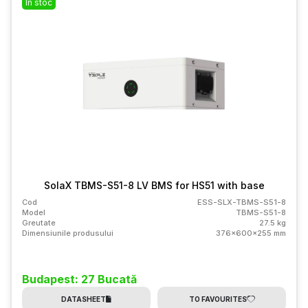
În stoc
SolaX TBMS-S51-8 LV BMS for HS51 with base
Cod
ESS-SLX-TBMS-S51-8
Model
TBMS-S51-8
Greutate
27.5 kg
Dimensiunile produsului
376x600x255 mm
Budapest: 27 Bucată
DATASHEET
TO FAVOURITES