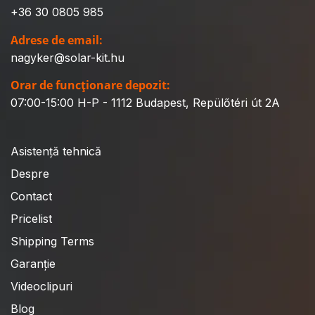
+36 30 0805 985
Adrese de email:
nagyker@solar-kit.hu
Orar de funcționare depozit:
07:00-15:00 H-P - 1112 Budapest, Repülőtéri út 2A
Asistență tehnică
Despre
Contact
Pricelist
Shipping Terms
Garanție
Videoclipuri
Blog