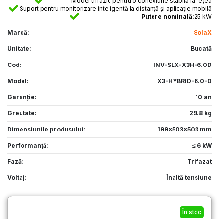
Model trifazic pentru o conexiune stabilă la rețea
Suport pentru monitorizare inteligentă la distanță și aplicație mobilă
Putere nominală:
25 kW
Marcă:
SolaX
Unitate:
Bucată
Cod:
INV-SLX-X3H-6.0D
Model:
X3-HYBRID-6.0-D
Garanție:
10 an
Greutate:
29.8 kg
Dimensiunile produsului:
199x503x503 mm
Performanţă:
≤ 6 kW
Fază:
Trifazat
Voltaj:
Înaltă tensiune
În stoc