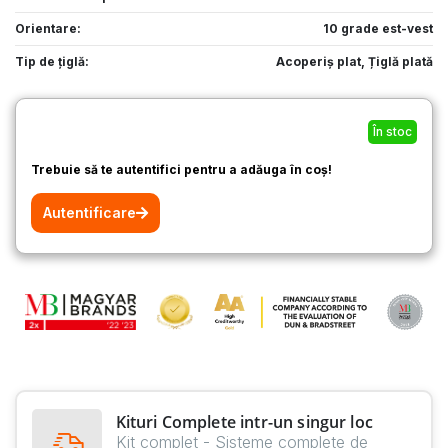
Orientare:
10 grade est-vest
Tip de țiglă:
Acoperiș plat
,
Țiglă plată
În stoc
Trebuie să te autentifici pentru a adăuga în coș!
Autentificare
Kituri Complete intr-un singur loc
Kit complet - Sisteme complete de