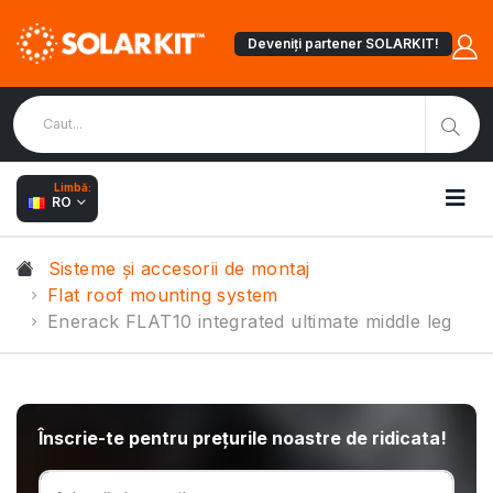
Deveniți partener SOLARKIT!
Limbă:
RO
Sisteme și accesorii de montaj
Flat roof mounting system
Enerack FLAT10 integrated ultimate middle leg
Înscrie-te pentru prețurile noastre de ridicata!