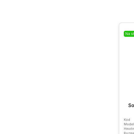
Na s
So
Kód
Model
Hmotn
Rozme