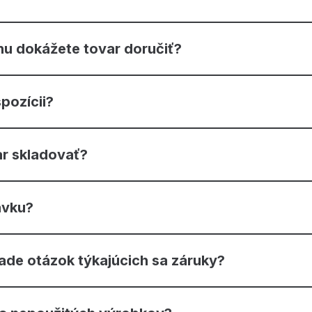
nu dokážete tovar doručiť?
pozícii?
r skladovať?
ávku?
ade otázok týkajúcich sa záruky?