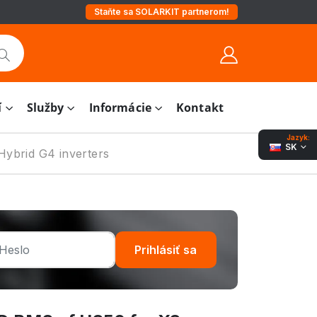
Staňte sa SOLARKIT partnerom!
í
Služby
Informácie
Kontakt
Jazyk:
SK
brid G4 inverters
Prihlásiť sa