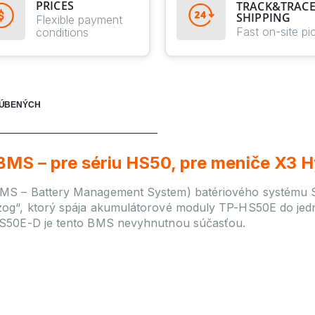
PRICES
TRACK&TRAC
SHIPPING
Flexible payment
Fast on-site pi
conditions
ĽÚBENÝCH
 – pre sériu HS50, pre meniče X3 H
S – Battery Management System) batériového systému So
zog“, ktorý spája akumulátorové moduly TP-HS50E do je
HS50E-D je tento BMS nevyhnutnou súčasťou.