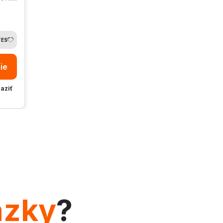
TES
ie
raziť
ázky
?