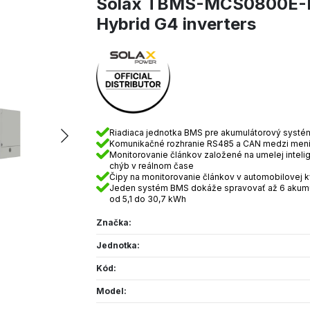
Solax TBMS-MCS0800E-D
Hybrid G4 inverters
Riadiaca jednotka BMS pre akumulátorový systé
Komunikačné rozhranie RS485 a CAN medzi men
Monitorovanie článkov založené na umelej intel
chýb v reálnom čase
Čipy na monitorovanie článkov v automobilovej k
Jeden systém BMS dokáže spravovať až 6 akumul
od 5,1 do 30,7 kWh
Značka:
Jednotka:
Kód:
Model: