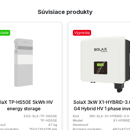
Súvisiace produkty
klade
Výpredaj
laX TP-HS50E 5kWh HV
SolaX 3kW X1-HYBRID-3.
energy storage
G4 Hybrid HV 1 phase inv
ESS-SLX-TP-HS50E
Kód
INV-SLX-X1-HYBRID-3.
TP-HS50E
Model
X1-HYBRI
osť
47 kg
Hmotnosť
ry produktu
150x730x318 mm
Rozmery produktu
482x417x