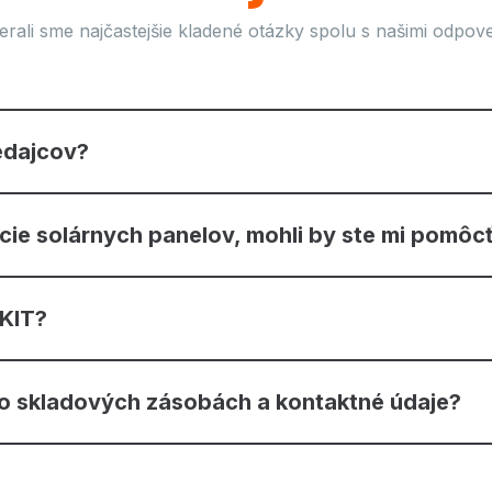
erali sme najčastejšie kladené otázky spolu s našimi odpov
edajcov?
ácie solárnych panelov, mohli by ste mi pomôc
RKIT?
 o skladových zásobách a kontaktné údaje?