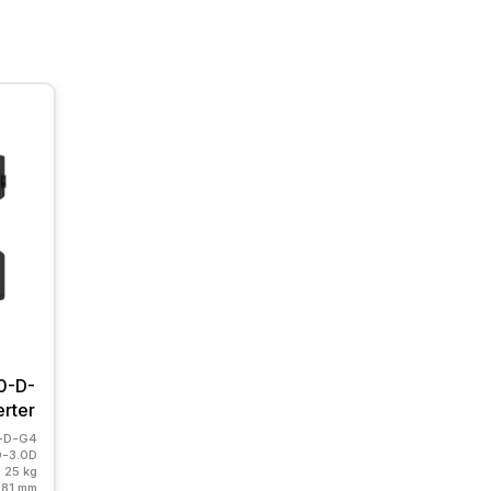
0-D-
erter
0-D-G4
D-3.0D
25 kg
181 mm