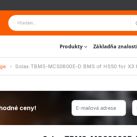
Produkty
Základňa znalost
age
Solax TBMS-MCS0800E-D BMS of HS50 for X3 Hy
chodné ceny!