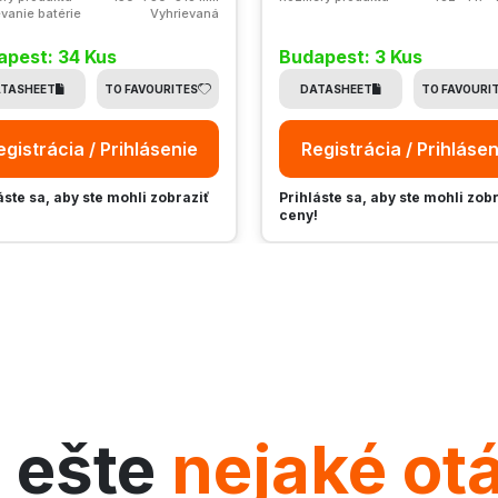
vanie batérie
Vyhrievaná
apest: 34 Kus
Budapest: 3 Kus
TASHEET
TO FAVOURITES
DATASHEET
TO FAVOURI
egistrácia / Prihlásenie
Registrácia / Prihlásen
áste sa, aby ste mohli zobraziť
Prihláste sa, aby ste mohli zob
!
ceny!
 ešte
nejaké ot