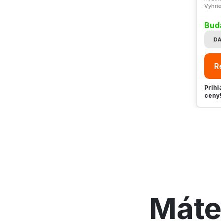
Vyhrie
Bud
DA
R
Prihl
ceny
Máte