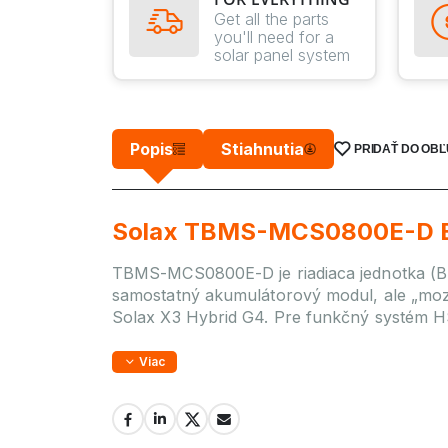
Get all the parts
you'll need for a
solar panel system
Popis
Stiahnutia
PRIDAŤ DO OB
Solax TBMS-MCS0800E-D BMS
TBMS-MCS0800E-D je riadiaca jednotka (BM
samostatný akumulátorový modul, ale „mo
Solax X3 Hybrid G4. Pre funkčný systém 
Viac