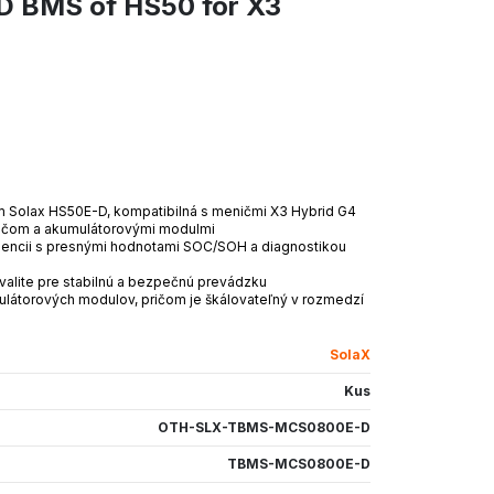
 BMS of HS50 for X3
m Solax HS50E-D, kompatibilná s meničmi X3 Hybrid G4
ičom a akumulátorovými modulmi
igencii s presnými hodnotami SOC/SOH a diagnostikou
valite pre stabilnú a bezpečnú prevádzku
átorových modulov, pričom je škálovateľný v rozmedzí
SolaX
Kus
OTH-SLX-TBMS-MCS0800E-D
TBMS-MCS0800E-D