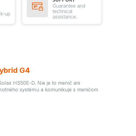
E
Guarantee and
technical
ck-up
assistance.
ybrid G4
lax HS50E-D. Nie je to menič ani
dnotného systému a komunikuje s meničom