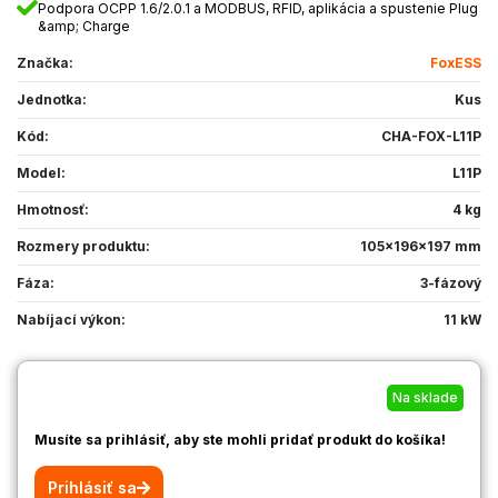
Podpora OCPP 1.6/2.0.1 a MODBUS, RFID, aplikácia a spustenie Plug
&amp; Charge
Značka:
FoxESS
Jednotka:
Kus
Kód:
CHA-FOX-L11P
Model:
L11P
Hmotnosť:
4 kg
Rozmery produktu:
105x196x197 mm
Fáza:
3-fázový
Nabíjací výkon:
11 kW
Na sklade
Musíte sa prihlásiť, aby ste mohli pridať produkt do košíka!
Prihlásiť sa