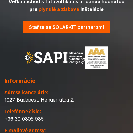
Veľkoobchod s fotovoltikou s pridanou hodnotou
pre
plynulé a ziskové
inštalácie
Staňte sa SOLARKIT partnerom!
Informácie
Adresa kancelárie:
1027 Budapest, Henger utca 2.
Telefónne číslo:
+36 30 0805 985
E-mailové adresy: