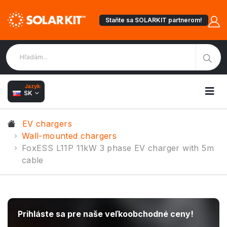
Staňte sa SOLARKIT partnerom!
Jazyk:
SK
EV chargers
Wall-mounted chargers
FoxESS L11P 11kW 3 phase EV charger with 5m
cable
Prihláste sa pre naše veľkoobchodné ceny!