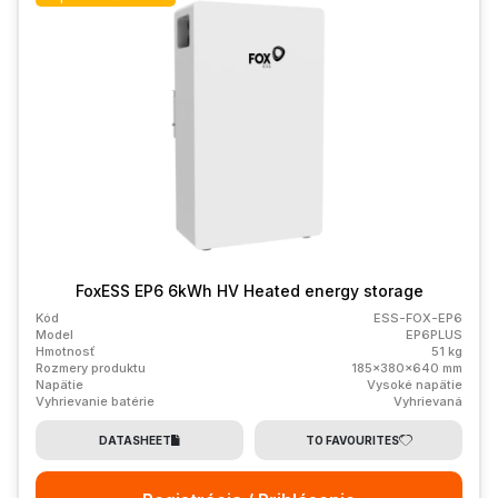
FoxESS EP6 6kWh HV Heated energy storage
Kód
ESS-FOX-EP6
Model
EP6PLUS
Hmotnosť
51 kg
Rozmery produktu
185x380x640 mm
Napätie
Vysoké napätie
Vyhrievanie batérie
Vyhrievaná
DATASHEET
TO FAVOURITES