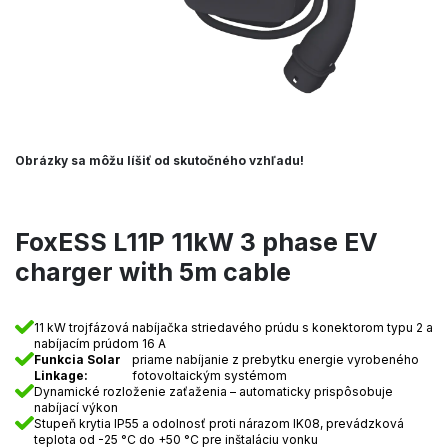
Obrázky sa môžu líšiť od skutočného vzhľadu!
FoxESS L11P 11kW 3 phase EV
charger with 5m cable
11 kW trojfázová nabíjačka striedavého prúdu s konektorom typu 2 a
nabíjacím prúdom 16 A
Funkcia Solar
priame nabíjanie z prebytku energie vyrobeného
Linkage:
fotovoltaickým systémom
Dynamické rozloženie zaťaženia – automaticky prispôsobuje
nabíjací výkon
Stupeň krytia IP55 a odolnosť proti nárazom IK08, prevádzková
teplota od -25 °C do +50 °C pre inštaláciu vonku