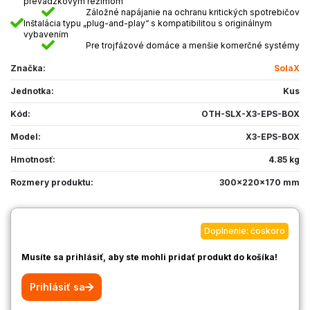
prevádzkovým režimom
Záložné napájanie na ochranu kritických spotrebičov
Inštalácia typu „plug-and-play“ s kompatibilitou s originálnym
vybavením
Pre trojfázové domáce a menšie komerčné systémy
Značka:
SolaX
Jednotka:
Kus
Kód:
OTH-SLX-X3-EPS-BOX
Model:
X3-EPS-BOX
Hmotnosť:
4.85 kg
Rozmery produktu:
300x220x170 mm
Doplnenie: čoskoro
Musíte sa prihlásiť, aby ste mohli pridať produkt do košíka!
Prihlásiť sa