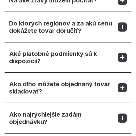
Na aké zľavy môžem počítať?
Do ktorých regiónov a za akú cenu
dokážete tovar doručiť?
Aké platobné podmienky sú k
dispozícii?
Ako dlho môžete objednaný tovar
skladovať?
Ako najrýchlejšie zadám
objednávku?