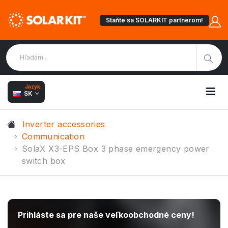
Staňte sa SOLARKIT partnerom!
Jazyk:
SK
Inverter accessories
Communication
SolaX X3-EPS Box 3 phase emergency power
switch box
Prihláste sa pre naše veľkoobchodné ceny!