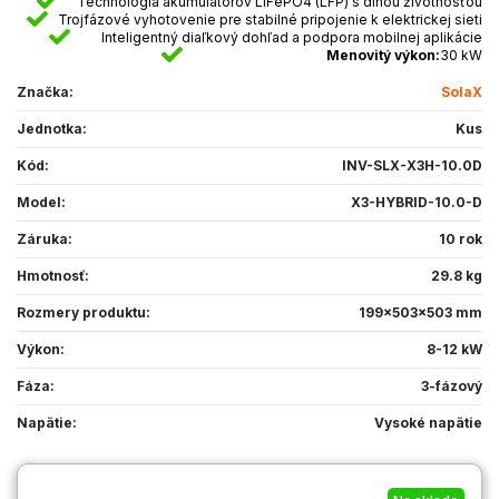
Technológia akumulátorov LiFePO4 (LFP) s dlhou životnosťou
Trojfázové vyhotovenie pre stabilné pripojenie k elektrickej sieti
Inteligentný diaľkový dohľad a podpora mobilnej aplikácie
Menovitý výkon:
30 kW
Značka:
SolaX
Jednotka:
Kus
Kód:
INV-SLX-X3H-10.0D
Model:
X3-HYBRID-10.0-D
Záruka:
10 rok
Hmotnosť:
29.8 kg
Rozmery produktu:
199x503x503 mm
Výkon:
8-12 kW
Fáza:
3-fázový
Napätie:
Vysoké napätie