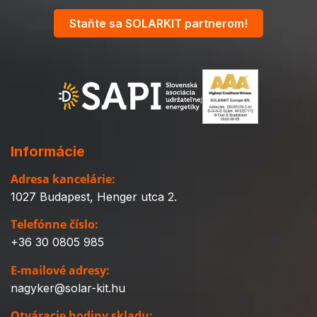
Staňte sa SOLARKIT partnerom!
Informácie
Adresa kancelárie:
1027 Budapest, Henger utca 2.
Telefónne číslo:
+36 30 0805 985
E-mailové adresy:
nagyker@solar-kit.hu
Otváracie hodiny skladu: