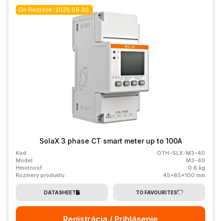
On Restock: 2026.09.30.
SolaX 3 phase CT smart meter up to 100A
Kód
OTH-SLX-M3-40
Model
M3-40
Hmotnosť
0.6 kg
Rozmery produktu
45x65x100 mm
DATASHEET
TO FAVOURITES
Registrácia / Prihlásenie