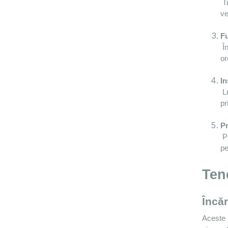
 Tipul 2 (Europa) și tipul 1 (America de Nord) sunt standardele regionale. Asigurați-vă că încărcătorul este compatibil cu 
ve
Fu
 Încărcătoarele inteligente oferă programare, monitorizare a consumului și control de la distanță, utile pentru tarifele în afara 
or
In
 Luați în considerare sistemul electric al locuinței dvs. Unele încărcătoare necesită cabluri fixe, altele se conectează la o 
pr
Pr
 Prețurile variază în funcție de marcă și caracteristici. Alegeți un încărcător cu o garanție fiabilă și asistență tehnică bună 
pe
Tend
Încăr
Aceste b