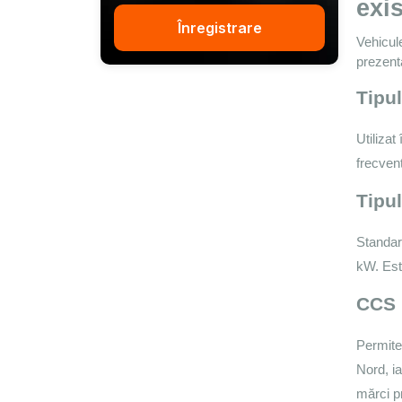
exi
Înregistrare
Vehicule
prezenta
Tipu
Utiliza
frecven
Tipu
Standar
kW. Est
CCS 
Permite 
Nord, i
mărci 