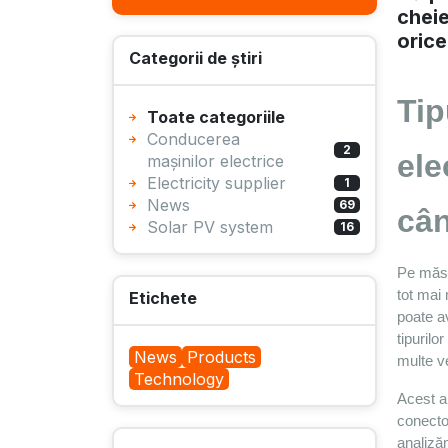
cheie
orice
Categorii de știri
Tip
Toate categoriile
Conducerea
2
ele
mașinilor electrice
Electricity supplier
1
News
69
cân
Solar PV system
16
Pe măsur
tot mai 
Etichete
poate av
tipurilo
News
Products
multe ve
Technology
Acest ar
conector
analizăm