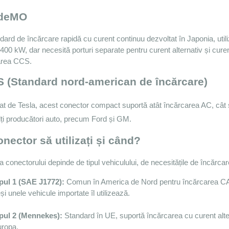
deMO
ard de încărcare rapidă cu curent continuu dezvoltat în Japonia, utiliz
400 kW, dar necesită porturi separate pentru curent alternativ și curen
area CCS.
 (Standard nord-american de încărcare)
at de Tesla, acest conector compact suportă atât încărcarea AC, cât 
ți producători auto, precum Ford și GM.
nector să utilizați și când?
 conectorului depinde de tipul vehiculului, de necesitățile de încărcar
pul 1 (SAE J1772):
 Comun în America de Nord pentru încărcarea CA d
și unele vehicule importate îl utilizează.
pul 2 (Mennekes):
 Standard în UE, suportă încărcarea cu curent alte
ropa.