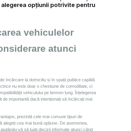
 alegerea opțiunii potrivite pentru
area vehiculelor 
considerare atunci 
e încărcare la domiciliu și în spații publice capătă 
lectrice nu este doar o chestiune de comoditate, ci 
patibilității vehiculului pe termen lung. Înțelegerea 
it de importantă dacă intenționați să încărcați mai 
vantajos, prezintă cele mai comune tipuri de 
a să alegeți cea mai bună opțiune. De asemenea, 
ajutându-vă să luați decizii informate atunci când 