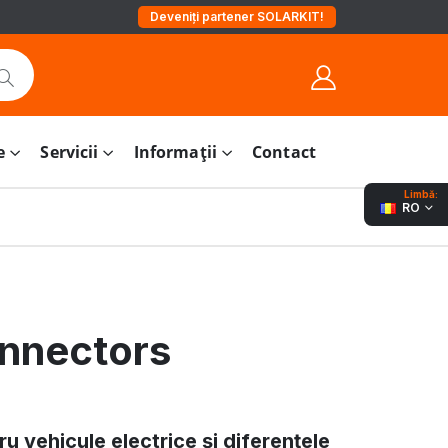
Deveniți partener SOLARKIT!
e
Servicii
Informații
Contact
Limbă:
RO
nnectors
u vehicule electrice și diferențele