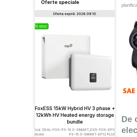
Oferte speciale
planific
Oferta expiră: 2026.09.10.
În stoc
În stoc
FoxESS 15kW Hybrid HV 3 phase +
Deye
12kWh HV Heated energy storage
EU-SM2
De c
bundle
Cod
Model
ele
Cod
DEAL-FOX-P3-15.0-SMART_ESS-FOX-EP12
Greutate
Model
P3-15.0-SMART-EP12 PLUS
Dimensiun