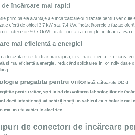
Greutate
 de încărcare mai rapid
Dimensiunile produsului
2279x113
st: 49 Bucată
Budapest: 351 Bucată
tre principalele avantaje ale încărcătoarelor trifazate pentru vehicule e
ASHEET
TO FAVOURITES
ate oferă de obicei 3,7 kW sau 7,4 kW, încărcătoarele trifazate oferă
DATASHEET
TO FAVOURI
 cu o baterie de 50-70 kWh poate fi încărcat complet în doar câteva or
egistrare / Autentificare
zare mai eficientă a energiei
Înregistrare / Autentific
să vă autentificați pentru a
ețurile!
Vă rugăm să vă autentificați pentru 
ea trifazată nu este doar mai rapidă, ci și mai eficientă. Preluarea energ
vedea prețurile!
ată și mai eficientă a energiei, reducând solicitarea liniilor individuale 
lung.
logie pregătită pentru viitor
Încărcătoarele DC d
egătite pentru viitor, sprijinind dezvoltarea tehnologiilor de încă
nt dacă intenționați să achiziționați un vehicul cu o baterie mai m
n mai multe vehicule electrice.
ipuri de conectori de încărcare pen