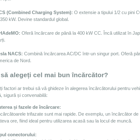
CS (Combined Charging System):
 O extensie a tipului 1/2 cu pin
 350 kW. Devine standardul global.
HAdeMO:
 Oferă încărcare de până la 400 kW CC. Încă utilizat în Japoni
rți.
esla NACS:
 Combină încărcarea AC/DC într-un singur port. Oferă până 
erica de Nord.
să alegeți cel mai bun încărcător?
i factori ar trebui să vă ghideze în alegerea încărcătorului pentru vehi
ă, sigură și convenabilă:
terea și fazele de încărcare:
teva ore, fiind ideal pentru utilizarea acasă sau la locul de muncă.
pul conectorului: