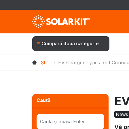
Cumpără după categorie
Știri
EV Charger Types and Connec
EV
Caută
News
Vă pr