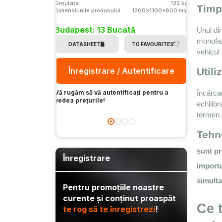
Greutate
132 kg
Timp
Dimensiunile produsului
1200x1100x600 mm
Budape
Budapest: 13 Bucată
Unul din
DAT
monofaz
DATASHEET
TO FAVOURITES
vehicul
Înr
Utili
Înregistrare / Autentificare
Vă rugăm 
vedea pr
Vă rugăm să vă autentificați pentru a
Încărcar
vedea prețurile!
echilibr
termen 
Tehno
sunt pr
Înregistrare
importa
simulta
Pentru promoțiile noastre
curente și conținut proaspăt
Ce t
te rog să te înregistrezi
!