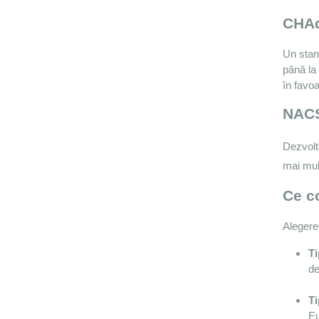
CHA
Un stand
până la 
în favo
NACS
Dezvolt
mai mul
Ce co
Alegerea
Ti
de
Ti
Eu