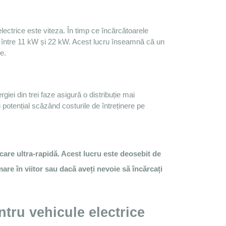
31.5 kg
5x36 mm
Budapest: 1781 Pachet
lectrice este viteza. În timp ce încărcătoarele 
DATASHEET
TO FAVOURITES
 între 11 kW și 22 kW. Acest lucru înseamnă că un 
TES
e.
Înregistrare / Autentificare
are
Vă rugăm să vă autentificați pentru a
vedea prețurile!
a
iei din trei faze asigură o distribuție mai 
și potențial scăzând costurile de întreținere pe 
rcare ultra-rapidă. Acest lucru este deosebit de
are în viitor sau dacă aveți nevoie să încărcați
tru vehicule electrice 