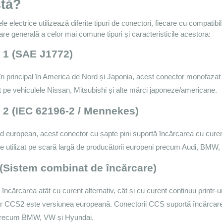
stă?
le electrice utilizează diferite tipuri de conectori, fiecare cu compatibil
re generală a celor mai comune tipuri și caracteristicile acestora:
l 1 (SAE J1772)
t în principal în America de Nord și Japonia, acest conector monofazat
t pe vehiculele Nissan, Mitsubishi și alte mărci japoneze/americane.
l 2 (IEC 62196-2 / Mennekes)
d european, acest conector cu șapte pini suportă încărcarea cu curent 
e utilizat pe scară largă de producătorii europeni precum Audi, BM
(Sistem combinat de încărcare)
încărcarea atât cu curent alternativ, cât și cu curent continuu printr-u
ar CCS2 este versiunea europeană. Conectorii CCS suportă încărcarea
precum BMW, VW și Hyundai.