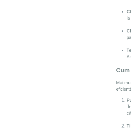
C
la
C
pă
T
Am
Cum 
Mai mulț
eficient
Pu
 Încărcătoarele trifazate sunt mai rapide. De exemplu, un încărcător de 11 kW poate reîncărca o baterie de 50-70 kWh în 
câ
Ti