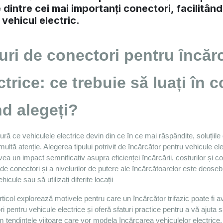
 dintre cei mai importanți conectori, facilitând
 vehicul electric.
uri de conectori pentru încărc
ctrice: ce trebuie să luați în 
d alegeți?
ă ce vehiculele electrice devin din ce în ce mai răspândite, soluțiile d
multă atenție. Alegerea tipului potrivit de încărcător pentru vehicule e
ea un impact semnificativ asupra eficienței încărcării, costurilor și com
r de conectori și a nivelurilor de putere ale încărcătoarelor este deoseb
hicule sau să utilizați diferite locații
ticol explorează motivele pentru care un încărcător trifazic poate fi a
i pentru vehicule electrice și oferă sfaturi practice pentru a vă ajut
 tendințele viitoare care vor modela încărcarea vehiculelor electrice, 