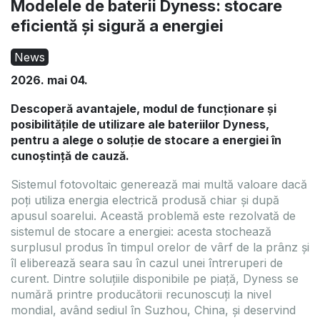
Modelele de baterii Dyness: stocare
eficientă și sigură a energiei
News
2026. mai 04.
Descoperă avantajele, modul de funcționare și
posibilitățile de utilizare ale bateriilor Dyness,
pentru a alege o soluție de stocare a energiei în
cunoștință de cauză.
Sistemul fotovoltaic generează mai multă valoare dacă
Oferta expiră: 2026.09.10.
Oferta expiră: 2026.09.10.
poți utiliza energia electrică produsă chiar și după
apusul soarelui. Această problemă este rezolvată de
stoc
În stoc
sistemul de stocare a energiei: acesta stochează
surplusul produs în timpul orelor de vârf de la prânz și
îl eliberează seara sau în cazul unei întreruperi de
curent. Dintre soluțiile disponibile pe piață, Dyness se
numără printre producătorii recunoscuți la nivel
mondial, având sediul în Suzhou, China, și deservind