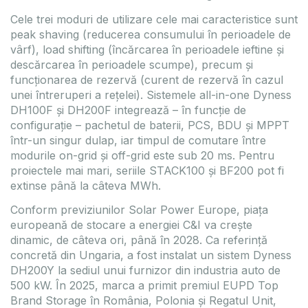
Cele trei moduri de utilizare cele mai caracteristice sunt
peak shaving (reducerea consumului în perioadele de
vârf), load shifting (încărcarea în perioadele ieftine și
descărcarea în perioadele scumpe), precum și
funcționarea de rezervă (curent de rezervă în cazul
unei întreruperi a rețelei). Sistemele all-in-one Dyness
DH100F și DH200F integrează – în funcție de
configurație – pachetul de baterii, PCS, BDU și MPPT
într-un singur dulap, iar timpul de comutare între
modurile on-grid și off-grid este sub 20 ms. Pentru
proiectele mai mari, seriile STACK100 și BF200 pot fi
extinse până la câteva MWh.
Conform previziunilor Solar Power Europe, piața
europeană de stocare a energiei C&I va crește
dinamic, de câteva ori, până în 2028. Ca referință
concretă din Ungaria, a fost instalat un sistem Dyness
DH200Y la sediul unui furnizor din industria auto de
500 kW. În 2025, marca a primit premiul EUPD Top
Brand Storage în România, Polonia și Regatul Unit,