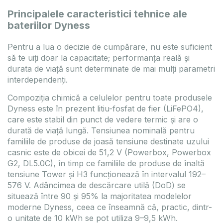
Principalele caracteristici tehnice ale
bateriilor Dyness
Pentru a lua o decizie de cumpărare, nu este suficient
să te uiți doar la capacitate; performanța reală și
durata de viață sunt determinate de mai mulți parametri
interdependenți.
Compoziția chimică a celulelor pentru toate produsele
Dyness este în prezent litiu-fosfat de fier (LiFePO4),
care este stabil din punct de vedere termic și are o
durată de viață lungă. Tensiunea nominală pentru
familiile de produse de joasă tensiune destinate uzului
casnic este de obicei de 51,2 V (Powerbox, Powerbox
G2, DL5.0C), în timp ce familiile de produse de înaltă
tensiune Tower și H3 funcționează în intervalul 192–
576 V. Adâncimea de descărcare utilă (DoD) se
situează între 90 și 95% la majoritatea modelelor
moderne Dyness, ceea ce înseamnă că, practic, dintr-
o unitate de 10 kWh se pot utiliza 9–9,5 kWh.