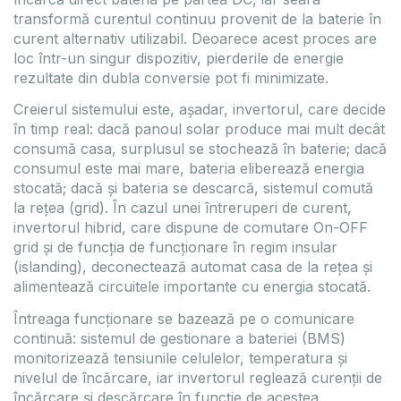
transformă curentul continuu provenit de la baterie în
curent alternativ utilizabil. Deoarece acest proces are
loc într-un singur dispozitiv, pierderile de energie
rezultate din dubla conversie pot fi minimizate.
Creierul sistemului este, așadar, invertorul, care decide
în timp real: dacă panoul solar produce mai mult decât
consumă casa, surplusul se stochează în baterie; dacă
consumul este mai mare, bateria eliberează energia
stocată; dacă și bateria se descarcă, sistemul comută
la rețea (grid). În cazul unei întreruperi de curent,
invertorul hibrid, care dispune de comutare On-OFF
grid și de funcția de funcționare în regim insular
(islanding), deconectează automat casa de la rețea și
alimentează circuitele importante cu energia stocată.
Întreaga funcționare se bazează pe o comunicare
continuă: sistemul de gestionare a bateriei (BMS)
monitorizează tensiunile celulelor, temperatura și
nivelul de încărcare, iar invertorul reglează curenții de
încărcare și descărcare în funcție de acestea.