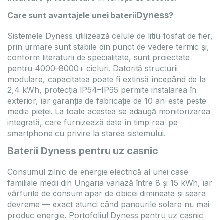
Dyness
Care sunt avantajele unei baterii
?
Sistemele Dyness utilizează celule de litiu-fosfat de fier,
prin urmare sunt stabile din punct de vedere termic și,
conform literaturii de specialitate, sunt proiectate
pentru 4000–8000+ cicluri. Datorită structurii
modulare, capacitatea poate fi extinsă începând de la
2,4 kWh, protecția IP54–IP65 permite instalarea în
exterior, iar garanția de fabricație de 10 ani este peste
media pieței. La toate acestea se adaugă monitorizarea
integrată, care furnizează date în timp real pe
smartphone cu privire la starea sistemului.
Baterii Dyness pentru uz casnic
Consumul zilnic de energie electrică al unei case
familiale medii din Ungaria variază între 8 și 15 kWh, iar
vârfurile de consum apar de obicei dimineața și seara
devreme — exact atunci când panourile solare nu mai
produc energie. Portofoliul Dyness pentru uz casnic