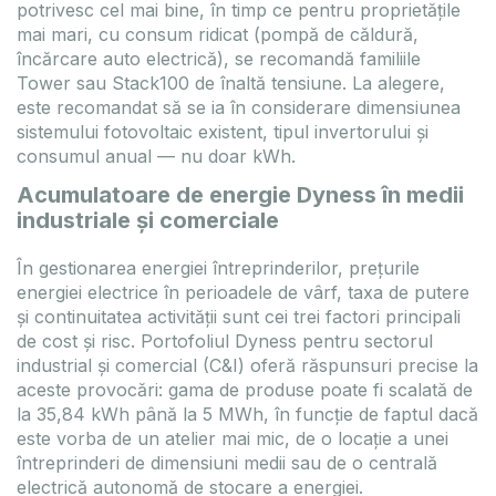
potrivesc cel mai bine, în timp ce pentru proprietățile
mai mari, cu consum ridicat (pompă de căldură,
încărcare auto electrică), se recomandă familiile
Tower sau Stack100 de înaltă tensiune. La alegere,
este recomandat să se ia în considerare dimensiunea
sistemului fotovoltaic existent, tipul invertorului și
consumul anual — nu doar kWh.
Acumulatoare de energie Dyness în medii
industriale și comerciale
În gestionarea energiei întreprinderilor, prețurile
energiei electrice în perioadele de vârf, taxa de putere
și continuitatea activității sunt cei trei factori principali
de cost și risc. Portofoliul Dyness pentru sectorul
industrial și comercial (C&I) oferă răspunsuri precise la
aceste provocări: gama de produse poate fi scalată de
la 35,84 kWh până la 5 MWh, în funcție de faptul dacă
este vorba de un atelier mai mic, de o locație a unei
întreprinderi de dimensiuni medii sau de o centrală
electrică autonomă de stocare a energiei.