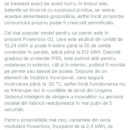
se bazează exact pe acest lucru: în timpul zilei,
bateriile se încarcă cu surplusul produs, iar seara,
acestea alimentează gospodăria, astfel încât proporția
consumului propriu poate fi crescută semnificativ.
Cel mai popular model pentru uz casnic este în
prezent Powerbox G2, care este alcătuit din unități de
10,24 kWh și poate fi extins până la 50 de unități
conectate în paralel, adică până la 512 kWh. Datorită
gradului de protecție IP65, este potrivit atât pentru
instalarea în exterior, cât și în interior, putând fi montat
pe perete sau așezat pe podea. Dispune de un
element de încălzire încorporat, care asigură
încărcarea până la -20 °C, astfel încât funcționarea nu
se întrerupe nici în condițiile de iarnă din Ungaria.
Sistemul inteligent de stingere a incendiilor cu aerosoli
instalat din fabrică reacționează în mai puțin de 5
secunde.
Pentru proprietățile mai mici, variantele din seria
modulară Powerbox, începând de la 2,4 kWh, se