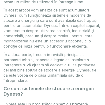
peste un milion de utilizatori în întreaga lume.
În acest articol vom analiza ce sunt acumulatorii
Dyness, cum funcționează sistemele moderne de
stocare a energiei și care sunt avantajele dacă optați
pentru un acumulator Dyness. Într-un capitol separat,
oxESS 15kW Hybrid HV 3 phase +
Deye 15kW SUN-15K-SG05LP3-
vom discuta despre utilizarea casnică, industrială și
2kWh HV Heated energy storage
SM2 Hybrid LV 3 phase invert
comercială, precum și despre motivul pentru care
bundle
M
Cod
INV-DEYE-SUN-15K-SG05LP3
monitorizarea nu este un accesoriu opțional, ci o
3
Model
SUN-15K-SG05LP3-
DEAL-FOX-P3-15.0-SMART_ESS-FOX-EP12
condiție de bază pentru o funcționare eficientă.
g
Greutate
el
P3-15.0-SMART-EP12 PLUS
m
Dimensiunile produsului
638x408x
tate
132 kg
În a doua parte, trecem în revistă principalele
nsiunile produsului
1200x1100x600 mm
Budapest: 37 Bucată
parametri tehnici, aspectele legate de instalare și
dapest: 13 Bucată
întreținere și vă ajutăm să decideți cui i se potrivește
DATASHEET
TO FAVOURIT
cel mai bine soluția de stocare a energiei Dyness, fie
DATASHEET
TO FAVOURITES
că este vorba de o casă unifamilială sau de o
Înregistrare / Autentifica
întreprindere.
Înregistrare / Autentificare
Ce sunt sistemele de stocare a energiei
Vă rugăm să vă autentificați pentru a
vedea prețurile!
rugăm să vă autentificați pentru a
Dyness?
ea prețurile!
Dyness este un producător chinez cu prezență