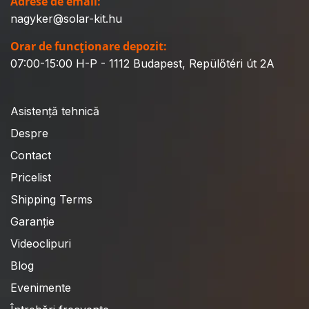
Adrese de email:
nagyker@solar-kit.hu
Orar de funcționare depozit:
07:00-15:00 H-P - 1112 Budapest, Repülőtéri út 2A
Asistență tehnică
Despre
Contact
Pricelist
Shipping Terms
Garanție
Videoclipuri
Blog
Evenimente