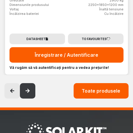
Greutate
2900 kg
Dimensiunile produsului
2250x1850x1200 mm
Voltaj
Înaltă tensiune
Încălzirea bateriei
Cu încălzire
DATASHEET
TO FAVOURITES
Înregistrare / Autentificare
Vă rugăm să vă autentificați pentru a vedea prețurile!
Toate produsele