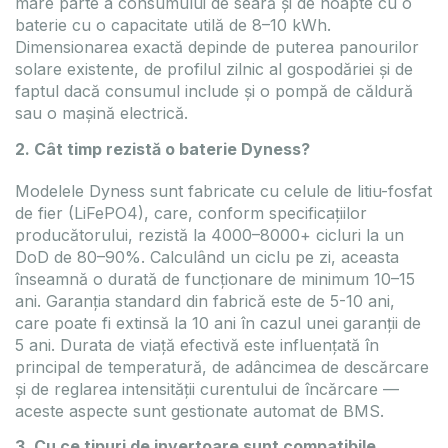
mare parte a consumului de seară și de noapte cu o
baterie cu o capacitate utilă de 8–10 kWh.
Dimensionarea exactă depinde de puterea panourilor
solare existente, de profilul zilnic al gospodăriei și de
faptul dacă consumul include și o pompă de căldură
sau o mașină electrică.
2. Cât timp rezistă o baterie Dyness?
Modelele Dyness sunt fabricate cu celule de litiu-fosfat
de fier (LiFePO4), care, conform specificațiilor
producătorului, rezistă la 4000–8000+ cicluri la un
DoD de 80–90%. Calculând un ciclu pe zi, aceasta
înseamnă o durată de funcționare de minimum 10–15
ani. Garanția standard din fabrică este de 5-10 ani,
care poate fi extinsă la 10 ani în cazul unei garanții de
5 ani. Durata de viață efectivă este influențată în
principal de temperatură, de adâncimea de descărcare
și de reglarea intensității curentului de încărcare —
aceste aspecte sunt gestionate automat de BMS.
3. Cu ce tipuri de invertoare sunt compatibile