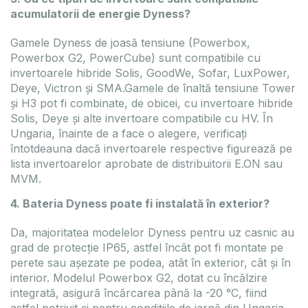
acumulatorii de energie Dyness?
Gamele Dyness de joasă tensiune (Powerbox,
Powerbox G2, PowerCube) sunt compatibile cu
invertoarele hibride Solis, GoodWe, Sofar, LuxPower,
Deye, Victron și SMA.Gamele de înaltă tensiune Tower
și H3 pot fi combinate, de obicei, cu invertoare hibride
Solis, Deye și alte invertoare compatibile cu HV. În
Ungaria, înainte de a face o alegere, verificați
întotdeauna dacă invertoarele respective figurează pe
lista invertoarelor aprobate de distribuitorii E.ON sau
MVM.
4. Bateria Dyness poate fi instalată în exterior?
Da, majoritatea modelelor Dyness pentru uz casnic au
grad de protecție IP65, astfel încât pot fi montate pe
perete sau așezate pe podea, atât în exterior, cât și în
interior. Modelul Powerbox G2, dotat cu încălzire
integrată, asigură încărcarea până la -20 °C, fiind
astfel potrivit și pentru condițiile de iarnă din Ungaria.