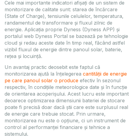
Cele mai importante indicatori afișați de un sistem de
monitorizare de calitate sunt: starea de încărcare
(State of Charge), tensiunile celulelor, temperatura,
randamentul de transformare și fluxul zilnic de
energie. Aplicația proprie Dyness (Dyness APP) și
portalul web Dyness Portal se bazează pe tehnologie
cloud și redau aceste date în timp real, făcând astfel
vizibil fluxul de energie dintre panoul solar, baterie,
rețea și locuință.
Un avantaj practic deosebit este faptul că
monitorizarea ajută la înțelegerea
cantității de energie
pe care panoul solar o produce
efectiv în sezonul
respectiv, în condițiile meteorologice date și în funcție
de orientarea acoperișului. Acest lucru este important
deoarece optimizarea dimensiunii bateriei de stocare
poate fi precisă doar dacă știi care este surplusul real
de energie care trebuie stocat. Prin urmare,
monitorizarea nu este o opțiune, ci un instrument de
control al performanței financiare și tehnice a
sistemului.