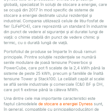
globală, specializat în soluții de stocare a energiei, care
se ocupă din 2017 în mod specific de sisteme de
stocare a energiei destinate uzului rezidențial și
industrial. Compania utilizează celule de litiu-fosfat de
fier (LiFePO4), care reprezintă un standard în industrie
din punct de vedere al siguranței și al duratei lungi de
viață: o chimie stabilă din punct de vedere chimic și
termic, cu o durată lungă de viață.
Portofoliul de produse se împarte în două ramuri
principale. Printre soluțiile rezidențiale se numără
seriile modulare de joasă tensiune Powerbox și
PowerCube, care pot fi scalate de la 2,4 kWh până la
sisteme de peste 25 kWh, precum și familiile de înaltă
tensiune Tower și Stack100. La celălalt capăt al scalei
se află seriile industriale și comerciale (C&I) BF și DH,
care pot fi extinse până la câteva MWh.
Una dintre cele mai importante caracteristici este
faptul cămodelele
de stocare a energiei Dyness
sunt,
în general, compatibile cu principaliiproducători de