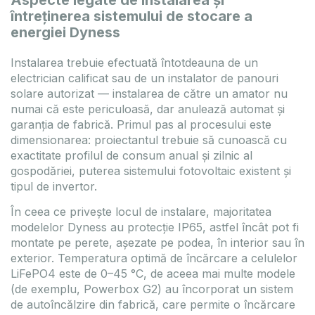
Aspecte legate de instalarea și
întreținerea sistemului de stocare a
energiei Dyness
Instalarea trebuie efectuată întotdeauna de un
electrician calificat sau de un instalator de panouri
solare autorizat — instalarea de către un amator nu
numai că este periculoasă, dar anulează automat și
garanția de fabrică. Primul pas al procesului este
dimensionarea: proiectantul trebuie să cunoască cu
exactitate profilul de consum anual și zilnic al
gospodăriei, puterea sistemului fotovoltaic existent și
tipul de invertor.
În ceea ce privește locul de instalare, majoritatea
modelelor Dyness au protecție IP65, astfel încât pot fi
montate pe perete, așezate pe podea, în interior sau în
exterior. Temperatura optimă de încărcare a celulelor
LiFePO4 este de 0–45 °C, de aceea mai multe modele
(de exemplu, Powerbox G2) au încorporat un sistem
de autoîncălzire din fabrică, care permite o încărcare