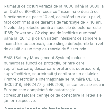
Numărul de cicluri variază de la 4000 până la 8000 la
un DoD de 80–90%, ceea ce înseamnă o durată de
funcționare de peste 10 ani, calculând un ciclu pe zi,
fapt confirmat și de garanția de fabricație de 7–10 ani.
Nivelul de protecție pentru modelele de exterior este
IP65; Powerbox G2 dispune de încălzire automată
până la -20 °C și de un sistem inteligent de stingere a
incendiilor cu aerosoli, care stinge defecțiunile la nivel
de celulă cu un timp de reacție de 5 secunde.
BMS (Battery Management System) include
numeroase funcții de protecție, printre care:
supraîncărcare, descărcare profundă, supracurent,
supraîncălzire, scurtcircuit și echilibrare a celulelor.
Printre certificările internaționale se numără CE, UL,
IEC62619, EN62477 și EN62109, iar comercializarea în
Europa este completată de autorizațiile
corespunzătoare cerințelor de conectare la rețea ale
țărilor respective.