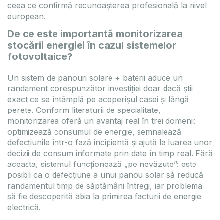
ceea ce confirmă recunoașterea profesională la nivel
european.
De ce este importantă monitorizarea
stocării energiei în cazul sistemelor
fotovoltaice?
Un sistem de panouri solare + baterii aduce un
randament corespunzător investiției doar dacă știi
exact ce se întâmplă pe acoperișul casei și lângă
perete. Conform literaturii de specialitate,
monitorizarea oferă un avantaj real în trei domenii:
optimizează consumul de energie, semnalează
defecțiunile într-o fază incipientă și ajută la luarea unor
decizii de consum informate prin date în timp real. Fără
aceasta, sistemul funcționează „pe nevăzute”: este
posibil ca o defecțiune a unui panou solar să reducă
randamentul timp de săptămâni întregi, iar problema
să fie descoperită abia la primirea facturii de energie
electrică.