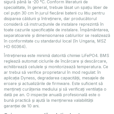
sigură până la -20 °C. Conform literaturii de
specialitate, în general, trebuie lăsat un spațiu liber de
cel puțin 30 cm în jurul fiecărei baterii cu litiu pentru
disiparea căldurii și întreținere, dar producătorul
consideră că instrucțiunile de instalare reprezintă în
toate cazurile specificațiile de instalare. Împământarea,
separatoarele și dimensionarea cablurilor se realizează
în conformitate cu standardul local (în Ungaria, MSZ
HD 60364).
Întreținerea este minimă datorită chimiei LiFePO4. BMS
reglează automat ciclurile de încărcare și descărcare,
echilibrează celulele și monitorizează temperatura. Ce
ar trebui să verifice proprietarul în mod regulat: în
aplicația Dyness, degradarea capacității, mesajele de
eroare și actualizările de firmware. Este suficient să
mențineți curățenia mediului și să verificați ventilația o
dată pe an. O inspecție anuală profesională este o
bună practică și ajută la menținerea valabilității
garanției de 10 ani.