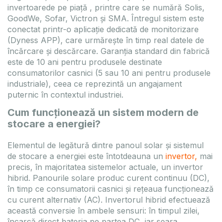
invertoarede pe piață , printre care se numără Solis,
GoodWe, Sofar, Victron și SMA. Întregul sistem este
conectat printr-o aplicație dedicată de monitorizare
(Dyness APP), care urmărește în timp real datele de
încărcare și descărcare. Garanția standard din fabrică
este de 10 ani pentru produsele destinate
consumatorilor casnici (5 sau 10 ani pentru produsele
industriale), ceea ce reprezintă un angajament
puternic în contextul industriei.
Cum funcționează un sistem modern de
stocare a energiei?
Elementul de legătură dintre panoul solar și sistemul
de stocare a energiei este întotdeauna un
invertor
,
mai
precis, în majoritatea sistemelor actuale, un invertor
hibrid. Panourile solare produc curent continuu (DC),
în timp ce consumatorii casnici și rețeaua funcționează
cu curent alternativ (AC). Invertorul hibrid efectuează
această conversie în ambele sensuri: în timpul zilei,
încarcă direct bateria pe partea DC, iar seara